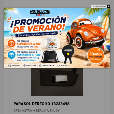
Do not show again.
BANDEJA TRASERA 332004790
OPEL ASTRA H BERLINA ENJOY
OEM:
332004790
ID:
898966
18,00 € Sin IVA
21,78 € Con IVA
PARASOL DERECHO 13233498
OPEL ASTRA H BERLINA ENJOY