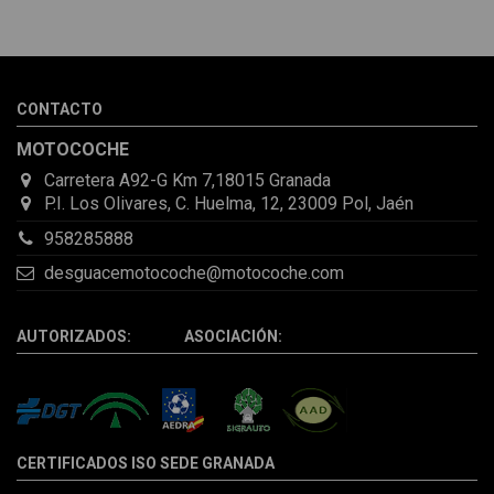
He pedido desde Madrid una cremallera para mí furgo y me
sorprendió la rapidez con la que me gestionaron el envío, además
de que pocas veces compro piezas de Segundamano a distancia
por la incertidumbre de que pueda llegar averiada o con
desperfectos que no se aprecian por fotos. Al final todo perfecto,
CONTACTO
la pieza llegó correcta y bien embalada, además de llegarme 2
días antes de lo esperado.
MOTOCOCHE
Carretera A92-G Km 7,18015 Granada
P.I. Los Olivares, C. Huelma, 12, 23009 Pol, Jaén
958285888
desguacemotocoche@motocoche.com
AUTORIZADOS: ASOCIACIÓN:
CERTIFICADOS ISO SEDE GRANADA