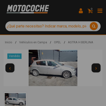
0
Inicio
/
Vehículos en Campa
/
OPEL
/
ASTRA H BERLINA
Vendido
‹
›