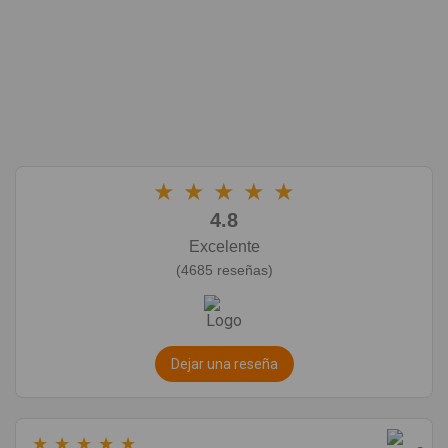
★
★
★
★
★
4.8
Excelente
(4685 reseñas)
Dejar una reseña
★
★
★
★
★