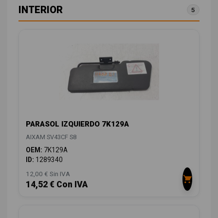
INTERIOR
5
PARASOL IZQUIERDO 7K129A
AIXAM SV43CF S8
OEM:
7K129A
ID:
1289340
12,00 € Sin IVA
14,52 € Con IVA