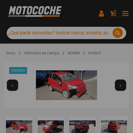
0
Inicio
/
Vehículos en Campa
/
AIXAM
/
SV43CF
Vendido
‹
›