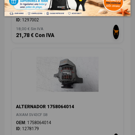
AIXAM SV43CF S8
OEM:
CDE120R
ID:
1297002
18,00 € Sin IVA
21,78 € Con IVA
ALTERNADOR 1758064014
AIXAM SV43CF S8
OEM:
1758064014
ID:
1278179