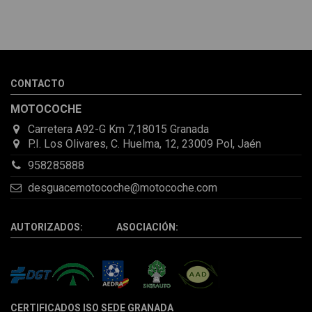
He pedido desde Madrid una cremallera para mí furgo y me
sorprendió la rapidez con la que me gestionaron el envío, además
de que pocas veces compro piezas de Segundamano a distancia
por la incertidumbre de que pueda llegar averiada o con
desperfectos que no se aprecian por fotos. Al final todo perfecto,
CONTACTO
la pieza llegó correcta y bien embalada, además de llegarme 2
días antes de lo esperado.
MOTOCOCHE
Carretera A92-G Km 7,18015 Granada
P.I. Los Olivares, C. Huelma, 12, 23009 Pol, Jaén
958285888
desguacemotocoche@motocoche.com
AUTORIZADOS: ASOCIACIÓN:
CERTIFICADOS ISO SEDE GRANADA