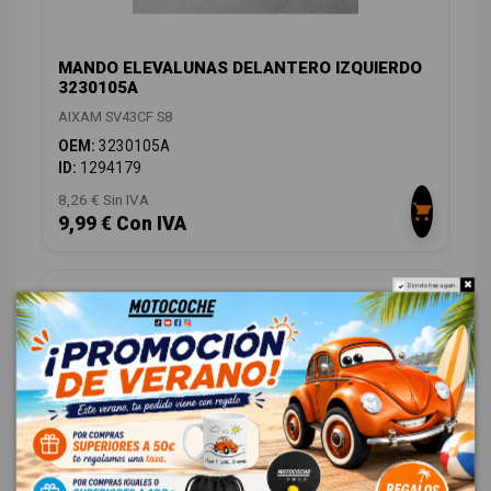
MANDO ELEVALUNAS DELANTERO IZQUIERDO
3230105A
AIXAM SV43CF S8
OEM:
3230105A
ID:
1294179
8,26 € Sin IVA
9,99 € Con IVA
Do not show again.
SISTEMA AUDIO / RADIO CD CDE120R