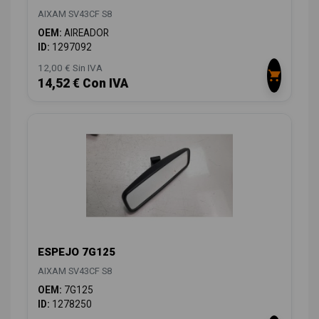
AIXAM SV43CF S8
OEM:
AIREADOR
ID:
1297092
12,00 € Sin IVA
14,52 € Con IVA
ESPEJO 7G125
AIXAM SV43CF S8
OEM:
7G125
ID:
1278250