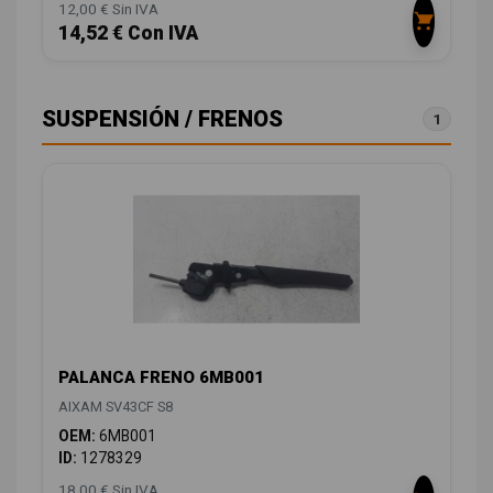
12,00 € Sin IVA
14,52 € Con IVA
SUSPENSIÓN / FRENOS
1
PALANCA FRENO 6MB001
AIXAM SV43CF S8
OEM:
6MB001
ID:
1278329
18,00 € Sin IVA