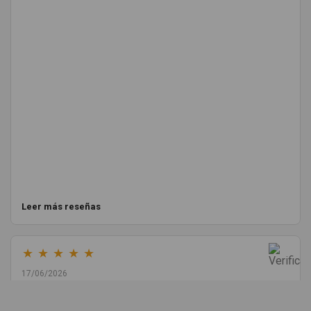
Leer más reseñas
★
★
★
★
★
17/06/2026
Melvin Valdez Valdez