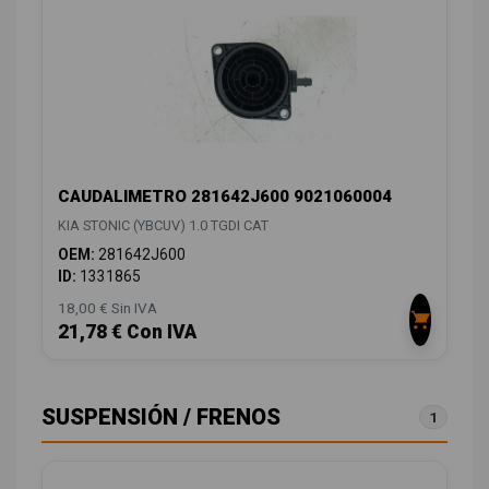
CAUDALIMETRO 281642J600 9021060004
KIA STONIC (YBCUV) 1.0 TGDI CAT
OEM:
281642J600
ID:
1331865
18,00 € Sin IVA
21,78 € Con IVA
SUSPENSIÓN / FRENOS
1