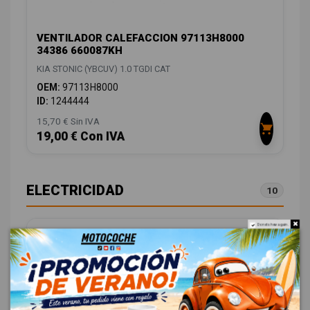
VENTILADOR CALEFACCION 97113H8000
34386 660087KH
KIA STONIC (YBCUV) 1.0 TGDI CAT
OEM:
97113H8000
ID:
1244444
15,70 € Sin IVA
19,00 € Con IVA
ELECTRICIDAD
10
Do not show again.