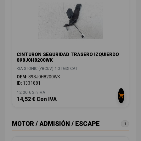
CINTURON SEGURIDAD TRASERO IZQUIERDO
898J0H8200WK
KIA STONIC (YBCUV) 1.0 TGDI CAT
OEM:
898J0H8200WK
ID:
1331881
12,00 € Sin IVA
14,52 € Con IVA
MOTOR / ADMISIÓN / ESCAPE
1