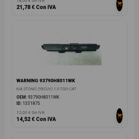
18,00 € Sin IVA
21,78 € Con IVA
WARNING 93790H8011WK
KIA STONIC (YBCUV) 1.0 TGDI CAT
OEM:
93790H8011WK
ID:
1331875
12,00 € Sin IVA
14,52 € Con IVA