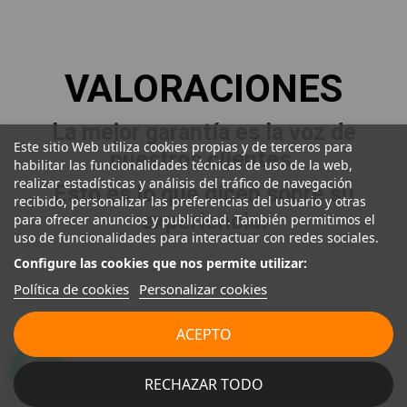
VALORACIONES
La mejor garantía es la voz de
Este sitio Web utiliza cookies propias y de terceros para
nuestros clientes.
habilitar las funcionalidades técnicas de uso de la web,
realizar estadísticas y análisis del tráfico de navegación
Esto es lo que dicen sobre su
recibido, personalizar las preferencias del usuario y otras
experiencia.
para ofrecer anuncios y publicidad. También permitimos el
uso de funcionalidades para interactuar con redes sociales.
Configure las cookies que nos permite utilizar:
Política de cookies
Personalizar cookies
ACEPTO
RECHAZAR TODO