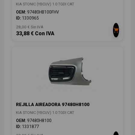
KIA STONIC (YBCUV) 1.0 TGDI CAT
OEM:
97480HB100FHV
ID:
1330965
28,00 € Sin IVA
33,88 € Con IVA
REJILLA AIREADORA 97480H8100
KIA STONIC (YBCUV) 1.0 TGDI CAT
OEM:
97480H8100
ID:
1331877