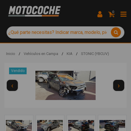
0
Inicio
/
Vehículos en Campa
/
KIA
/
STONIC (YBCUV)
Vendido
‹
›