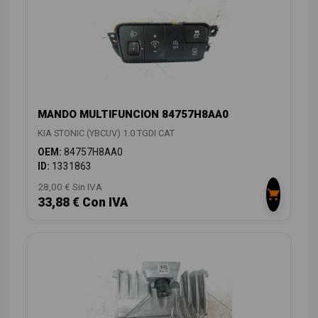
MANDO MULTIFUNCION 84757H8AA0
KIA STONIC (YBCUV) 1.0 TGDI CAT
OEM:
84757H8AA0
ID:
1331863
28,00 € Sin IVA
33,88 € Con IVA