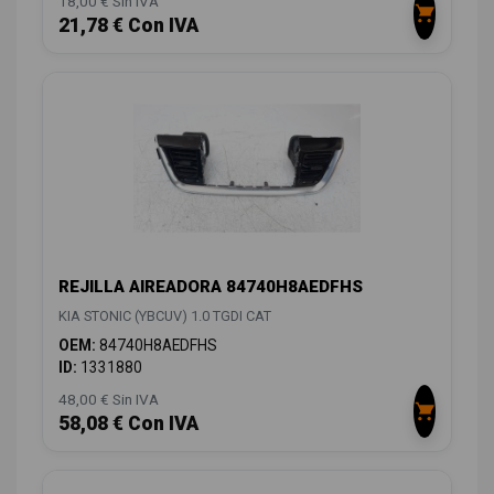
18,00 € Sin IVA
21,78 € Con IVA
REJILLA AIREADORA 84740H8AEDFHS
KIA STONIC (YBCUV) 1.0 TGDI CAT
OEM:
84740H8AEDFHS
ID:
1331880
48,00 € Sin IVA
58,08 € Con IVA