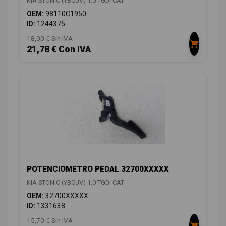
KIA STONIC (YBCUV) 1.0 TGDI CAT
OEM:
98110C1950
ID:
1244375
18,00 € Sin IVA
21,78 € Con IVA
POTENCIOMETRO PEDAL 32700XXXXX
KIA STONIC (YBCUV) 1.0 TGDI CAT
OEM:
32700XXXXX
ID:
1331638
15,70 € Sin IVA