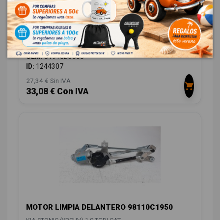
CONMUTADOR DE ARRANQUE 81910D3000
KIA STONIC (YBCUV) 1.0 TGDI CAT
OEM:
81910D3000
ID:
1244307
27,34 € Sin IVA
33,08 € Con IVA
MOTOR LIMPIA DELANTERO 98110C1950