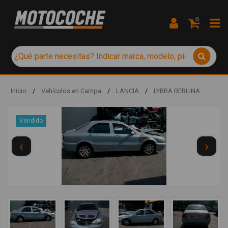
0
Inicio
/
Vehículos en Campa
/
LANCIA
/
LYBRA BERLINA
Vendido
‹
›