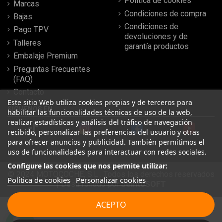
Política de cookies
Marcas
Condiciones de compra
Bajas
Condiciones de
Pago TPV
devoluciones y de
Talleres
garantía productos
Embalaje Premium
Preguntas Frecuentes
(FAQ)
Contacto
Este sitio Web utiliza cookies propias y de terceros para
SÍGUENOS EN
habilitar las funcionalidades técnicas de uso de la web,
realizar estadísticas y análisis del tráfico de navegación
recibido, personalizar las preferencias del usuario y otras
para ofrecer anuncios y publicidad. También permitimos el
uso de funcionalidades para interactuar con redes sociales.
Configure las cookies que nos permite utilizar:
© 2024 MOTOCOCHE, S.L . Todos los derechos reservados
Política de cookies
Personalizar cookies
| Desarrollado por
SeintoSOFT
Leer más reseñas
ACEPTO