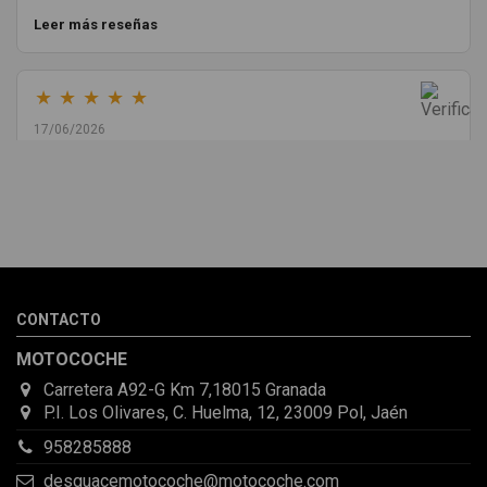
Leer más reseñas
★
★
★
★
★
17/06/2026
Melvin Valdez Valdez
He pedido desde Madrid una cremallera para mí furgo y me
sorprendió la rapidez con la que me gestionaron el envío, además
de que pocas veces compro piezas de Segundamano a distancia
por la incertidumbre de que pueda llegar averiada o con
desperfectos que no se aprecian por fotos. Al final todo perfecto,
CONTACTO
la pieza llegó correcta y bien embalada, además de llegarme 2
días antes de lo esperado.
MOTOCOCHE
Carretera A92-G Km 7,18015 Granada
P.I. Los Olivares, C. Huelma, 12, 23009 Pol, Jaén
958285888
desguacemotocoche@motocoche.com