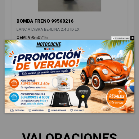
BOMBA FRENO 99560216
LANCIA LYBRA BERLINA 2.4 JTD LX
OEM:
99560216
Do not show again.
ID:
464123
12,00 € Sin IVA
14,52 € Con IVA
VALORACIONES