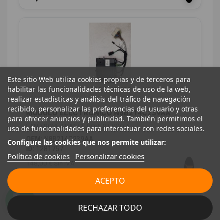
Este sitio Web utiliza cookies propias y de terceros para
habilitar las funcionalidades técnicas de uso de la web,
realizar estadísticas y análisis del tráfico de navegación
recibido, personalizar las preferencias del usuario y otras
MODULO ELECTRONICO N8B214C239AA
para ofrecer anuncios y publicidad. También permitimos el
LAND ROVER RANGE ROVER EVOQUE
uso de funcionalidades para interactuar con redes sociales.
OEM:
N8B214C239AA
Configure las cookies que nos permite utilizar:
ID:
1281757
Política de cookies
Personalizar cookies
148,00 € Sin IVA
179,08 € Con IVA
ACEPTO
RECHAZAR TODO