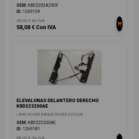
OEM:
K8D2203A29DF
ID:
1269159
48,00 € Sin IVA
58,08 € Con IVA
ELEVALUNAS DELANTERO DERECHO
K8D223200AE
LAND ROVER RANGE ROVER EVOQUE
OEM:
K8D223200AE
ID:
1269181
88,00 € Sin IVA