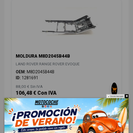
MOLDURA M8D2045B44B
LAND ROVER RANGE ROVER EVOQUE
OEM:
M8D2045B44B
ID:
1281691
88,00 € Sin IVA
106,48 € Con IVA
Do not show again.