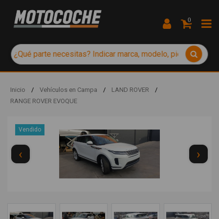
0
Inicio
/
Vehículos en Campa
/
LAND ROVER
/
RANGE ROVER EVOQUE
Vendido
‹
›