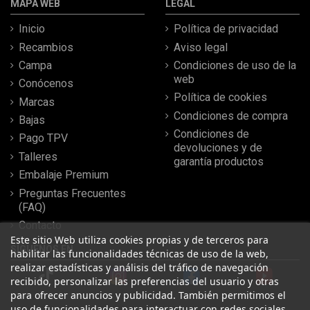
MAPA WEB
LEGAL
Inicio
Política de privacidad
Recambios
Aviso legal
Campa
Condiciones de uso de la
web
Conócenos
Política de cookies
Marcas
Condiciones de compra
Bajas
Condiciones de
Pago TPV
devoluciones y de
Talleres
garantía productos
Embalaje Premium
Preguntas Frecuentes
(FAQ)
Contacto
Este sitio Web utiliza cookies propias y de terceros para
SÍGUENOS EN
habilitar las funcionalidades técnicas de uso de la web,
realizar estadísticas y análisis del tráfico de navegación
recibido, personalizar las preferencias del usuario y otras
para ofrecer anuncios y publicidad. También permitimos el
uso de funcionalidades para interactuar con redes sociales.