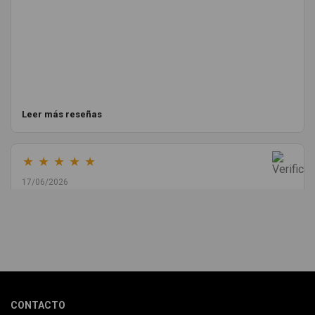
Leer más reseñas
★
★
★
★
★
17/06/2026
Melvin Valdez Valdez
He pedido desde Madrid una cremallera para mí furgo y me
sorprendió la rapidez con la que me gestionaron el envío, además
de que pocas veces compro piezas de Segundamano a distancia
por la incertidumbre de que pueda llegar averiada o con
desperfectos que no se aprecian por fotos. Al final todo perfecto,
CONTACTO
la pieza llegó correcta y bien embalada, además de llegarme 2