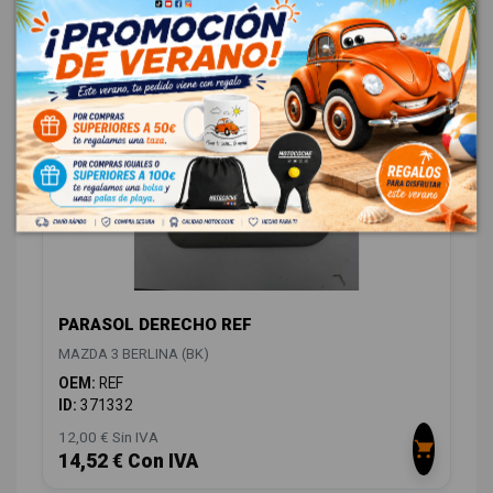
ID:
371280
48,00 € Sin IVA
58,08 € Con IVA
PARASOL DERECHO REF
MAZDA 3 BERLINA (BK)
OEM:
REF
ID:
371332
12,00 € Sin IVA
14,52 € Con IVA