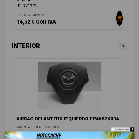
ID:
371322
12,00 € Sin IVA
14,52 € Con IVA
INTERIOR
3
AIRBAG DELANTERO IZQUIERDO BP4K57K00A
MAZDA 3 BERLINA (BK)
Do not show again.
OEM:
BP4K57K00A