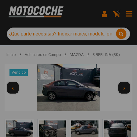
0
Inicio
/
Vehículos en Campa
/
MAZDA
/
3 BERLINA (BK)
Vendido
‹
›