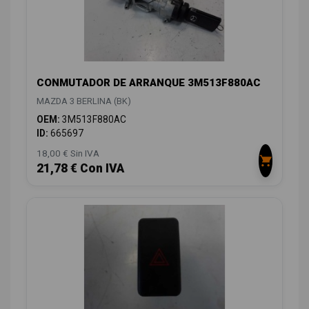
CONMUTADOR DE ARRANQUE 3M513F880AC
MAZDA 3 BERLINA (BK)
OEM:
3M513F880AC
ID:
665697
18,00 € Sin IVA
21,78 € Con IVA