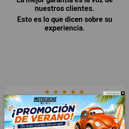
nuestros clientes.
Esto es lo que dicen sobre su
experiencia.
★
★
★
★
★
Do not show again.
4.8
Excelente
(4685 reseñas)