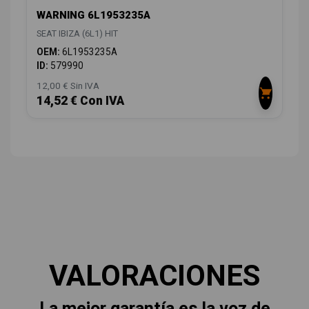
WARNING 6L1953235A
SEAT IBIZA (6L1) HIT
OEM:
6L1953235A
ID:
579990
12,00 € Sin IVA
14,52 € Con IVA
VALORACIONES
La mejor garantía es la voz de