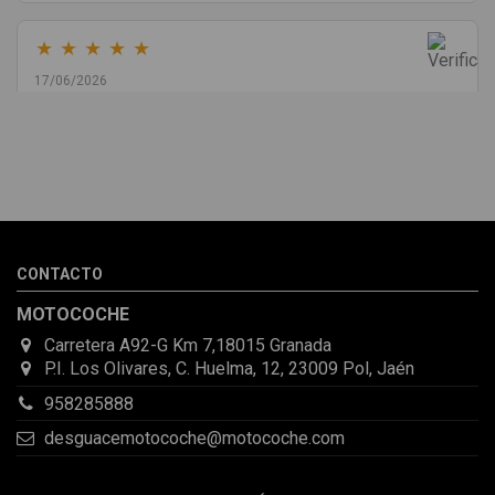
★
★
★
★
★
17/06/2026
Melvin Valdez Valdez
He pedido desde Madrid una cremallera para mí furgo y me
sorprendió la rapidez con la que me gestionaron el envío, además
de que pocas veces compro piezas de Segundamano a distancia
por la incertidumbre de que pueda llegar averiada o con
desperfectos que no se aprecian por fotos. Al final todo perfecto,
CONTACTO
la pieza llegó correcta y bien embalada, además de llegarme 2
días antes de lo esperado.
MOTOCOCHE
Carretera A92-G Km 7,18015 Granada
P.I. Los Olivares, C. Huelma, 12, 23009 Pol, Jaén
958285888
desguacemotocoche@motocoche.com