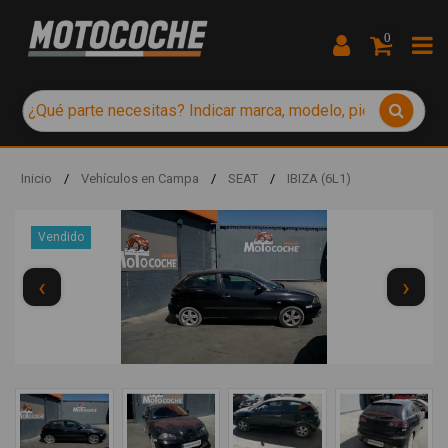
0
Inicio
/
Vehículos en Campa
/
SEAT
/
IBIZA (6L1)
Vendido
‹
›