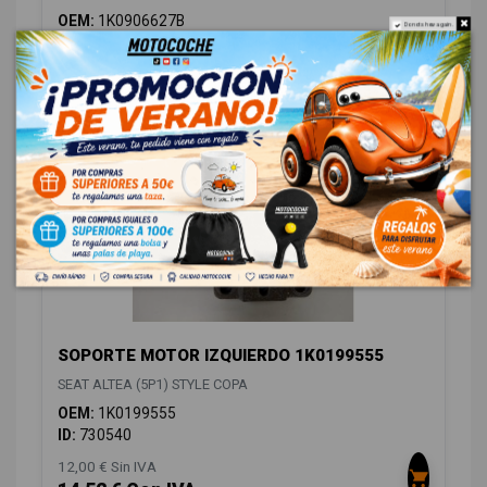
OEM:
1K0906627B
Do not show again.
ID:
730538
12,00 € Sin IVA
14,52 € Con IVA
SOPORTE MOTOR IZQUIERDO 1K0199555
SEAT ALTEA (5P1) STYLE COPA
OEM:
1K0199555
ID:
730540
12,00 € Sin IVA