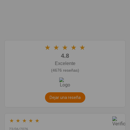
★
★
★
★
★
4.8
Excelente
(4676 reseñas)
Dejar una reseña
★
★
★
★
★
23/06/2026