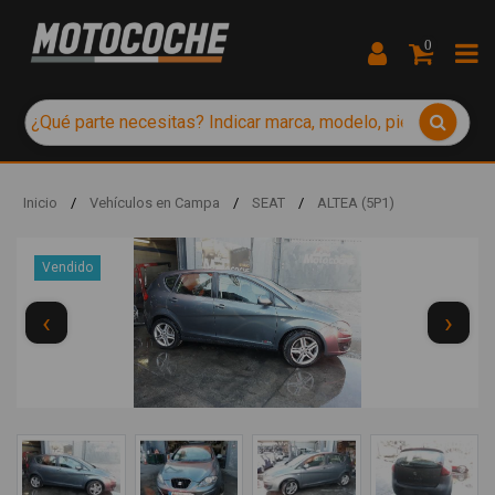
0
Inicio
/
Vehículos en Campa
/
SEAT
/
ALTEA (5P1)
Vendido
‹
›