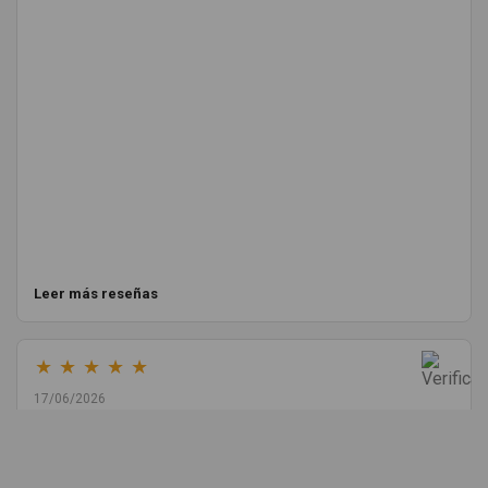
Leer más reseñas
★
★
★
★
★
17/06/2026
Melvin Valdez Valdez
He pedido desde Madrid una cremallera para mí furgo y me