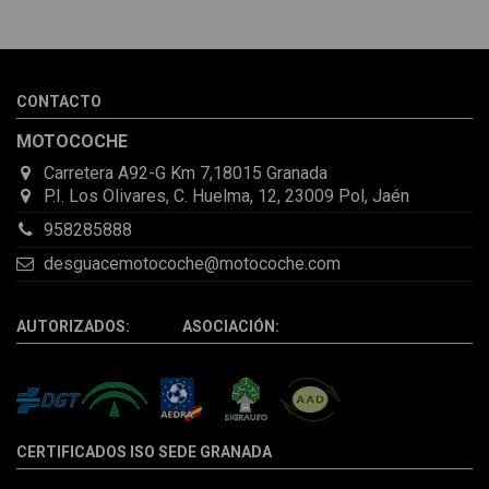
sorprendió la rapidez con la que me gestionaron el envío, además
de que pocas veces compro piezas de Segundamano a distancia
por la incertidumbre de que pueda llegar averiada o con
desperfectos que no se aprecian por fotos. Al final todo perfecto,
CONTACTO
la pieza llegó correcta y bien embalada, además de llegarme 2
días antes de lo esperado.
MOTOCOCHE
Carretera A92-G Km 7,18015 Granada
P.I. Los Olivares, C. Huelma, 12, 23009 Pol, Jaén
958285888
desguacemotocoche@motocoche.com
AUTORIZADOS: ASOCIACIÓN:
CERTIFICADOS ISO SEDE GRANADA