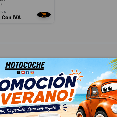
15
 IVA
€ Con IVA