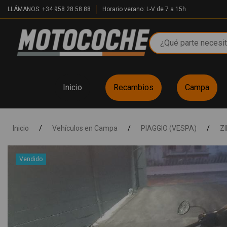
LLÁMANOS: +34 958 28 58 88
Horario verano: L-V de 7 a 15h
Inicio
Recambios
Campa
Inicio
/
Vehículos en Campa
/
PIAGGIO (VESPA)
/
ZI
Vendido