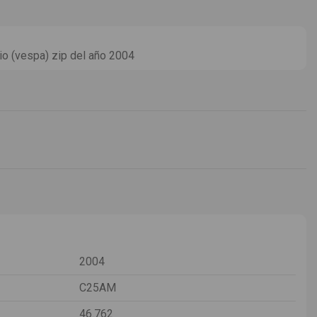
o (vespa) zip del año 2004
2004
C25AM
46.762