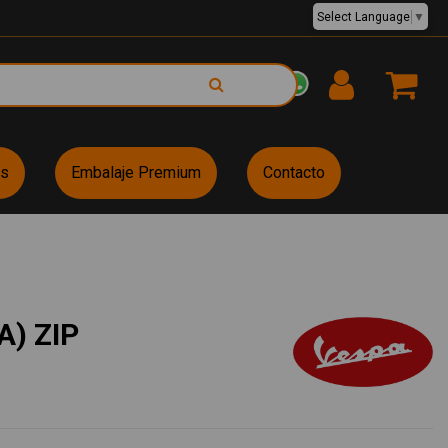
Select Language
▼
EUR €
es
Embalaje Premium
Contacto
A) ZIP