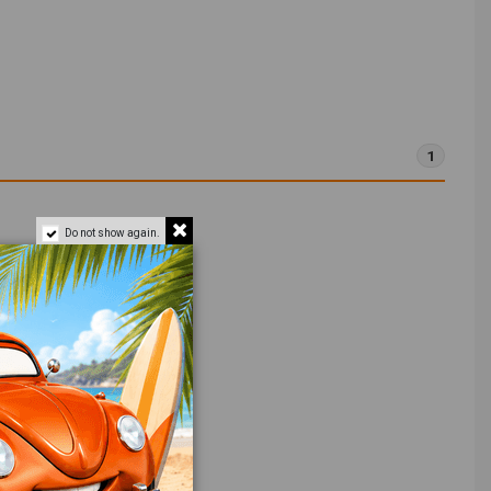
1
Do not show again.