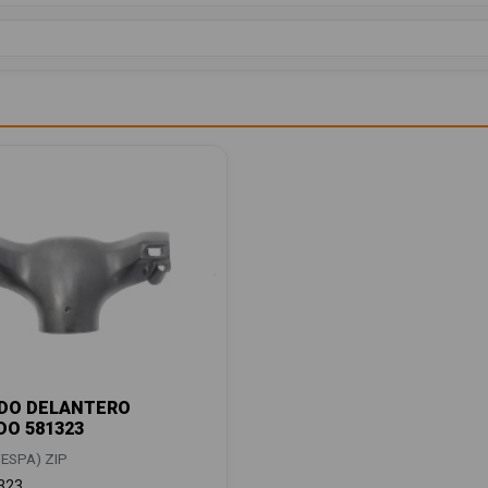
DO DELANTERO
DO 581323
ESPA) ZIP
323