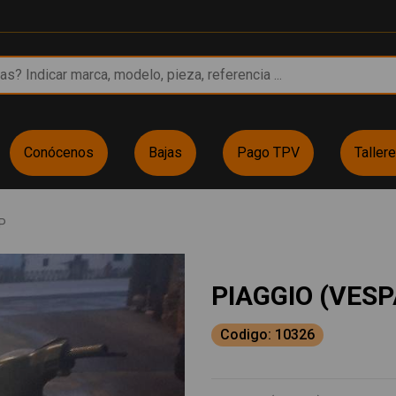
Conócenos
Bajas
Pago TPV
Taller
P
PIAGGIO (VESP
Codigo: 10326