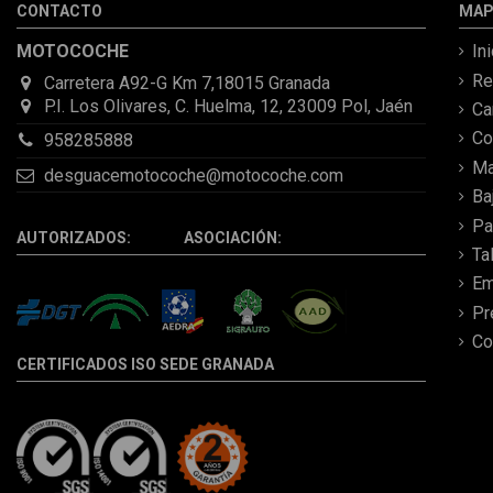
CONTACTO
MAP
MOTOCOCHE
In
Re
Carretera A92-G Km 7,18015 Granada
P.I. Los Olivares, C. Huelma, 12, 23009 Pol, Jaén
C
Co
958285888
Ma
desguacemotocoche@motocoche.com
Ba
Pa
AUTORIZADOS: ASOCIACIÓN:
Ta
Em
Pr
Co
CERTIFICADOS ISO SEDE GRANADA