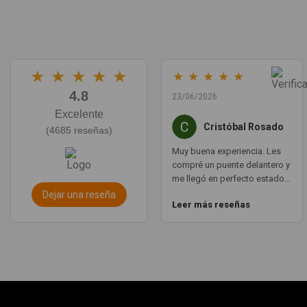
★
★
★
★
★
★
★
★
★
★
4.8
23/06/2026
Excelente
Cristóbal Rosado
(4685 reseñas)
Muy buena experiencia. Les
compré un puente delantero y
me llegó en perfecto estado,
con un envío muy rápido. La
Dejar una reseña
Leer más reseñas
comunicación por WhatsApp
es ágil y te aclaran todas las
dudas. Totalmente
recomendado. Muchas
gracias.