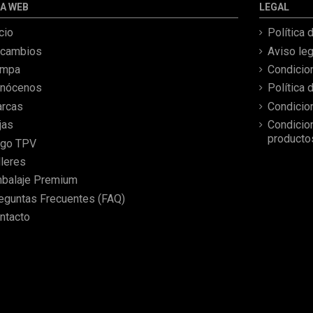
A WEB
LEGAL
correcta y bien embalada,
además de llegarme 2 días
icio
Política 
antes de lo esperado.
cambios
Aviso leg
ampa
Condicio
nócenos
Política 
rcas
Condicio
jas
Condicio
producto
go TPV
lleres
balaje Premium
eguntas Frecuentes (FAQ)
ntacto