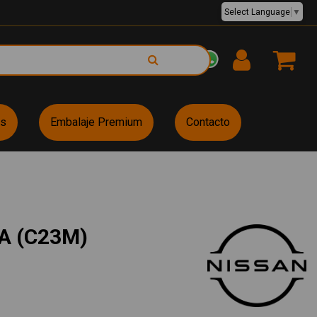
Select Language
▼
EUR €
es
Embalaje Premium
Contacto
A (C23M)