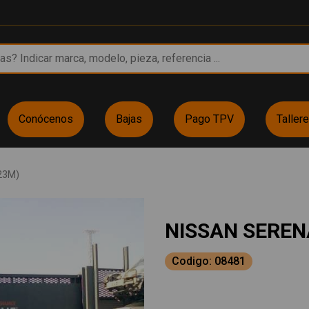
Conócenos
Bajas
Pago TPV
Taller
23M)
NISSAN SEREN
Codigo: 08481