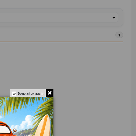
1
Do not show again.