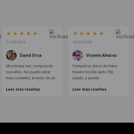
★
★
★
★
★
★
★
★
★
★
21/03/2026
18/05/2026
David Orca
Vicente Alvarez
Mi primera vez, comprando
Compré un disco de freno
con ellos. No puedo estar
trasero honda xadv 750,
mas contento, el envio de un
usado, y queda
dia para otro, en todo
perfectamente puesto.
Leer más reseñas
Leer más reseñas
momento estan atentos a la
funciona como si fuera
transaccion del pedido y su
nuevotal cual. todo
envio. Las piezas en vez de
PERFECTO. aqui teneis un
repuestos, parecen nuevo.
cliente fijo GRACIAS A TODO
Volveré a comprar con ellos
EL EQUIPO MOTOCOCHE!!! un
sin ninguna duda.
10!!!