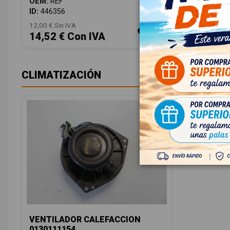
OEM:
REF
ID:
446356
12,00 € Sin IVA
14,52 € Con IVA
CLIMATIZACIÓN
VENTILADOR CALEFACCION
0130111154