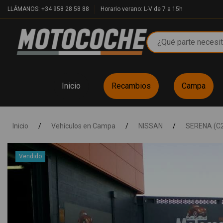
LLÁMANOS: +34 958 28 58 88
Horario verano: L-V de 7 a 15h
Inicio
Recambios
Campa
Inicio
/
Vehículos en Campa
/
NISSAN
/
SERENA (C
Vendido