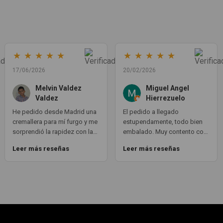
★
★
★
★
★
★
★
★
★
★
17/06/2026
20/02/2026
Melvin Valdez
Miguel Angel
Valdez
Hierrezuelo
He pedido desde Madrid una
El pedido a llegado
cremallera para mí furgo y me
estupendamente, todo bien
sorprendió la rapidez con la
embalado. Muy contento con
que me gestionaron el envío,
la compra. Exactamente lo
Leer más reseñas
Leer más reseñas
además de que pocas veces
que necesitaba. Gracias 😊
compro piezas de
Segundamano a distancia por
la incertidumbre de que
pueda llegar averiada o con
desperfectos que no se
aprecian por fotos. Al final
todo perfecto, la pieza llegó