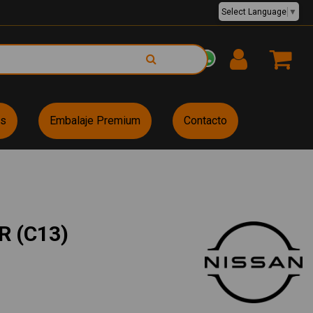
Select Language
▼
EUR €
es
Embalaje Premium
Contacto
R (C13)