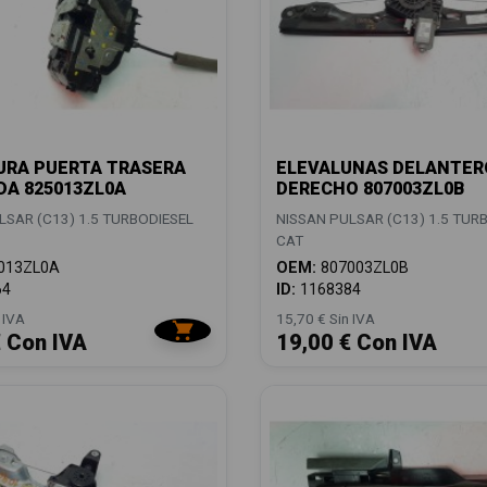
URA PUERTA TRASERA
ELEVALUNAS DELANTER
DA 825013ZL0A
DERECHO 807003ZL0B
LSAR (C13) 1.5 TURBODIESEL
NISSAN PULSAR (C13) 1.5 TUR
CAT
013ZL0A
OEM:
807003ZL0B
64
ID:
1168384
 IVA
15,70 € Sin IVA
€ Con IVA
19,00 € Con IVA