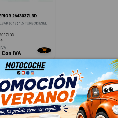
ERIOR 264303ZL3D
LSAR (C13) 1.5 TURBODIESEL
303ZL3D
14
 IVA
€ Con IVA