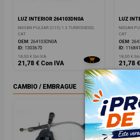
LUZ INTERIOR 264103DN0A
LUZ INT
NISSAN PULSAR (C13) 1.5 TURBODIESEL
NISSAN PU
CAT
CAT
OEM:
264103DN0A
OEM:
264
ID:
1303670
ID:
11684
18,00 € Sin IVA
18,00 € Sin
21,78 € Con IVA
21,78 
CAMBIO / EMBRAGUE