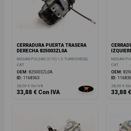
CERRADURA PUERTA TRASERA
CERRAD
DERECHA 825003ZL0A
IZQUIER
NISSAN PULSAR (C13) 1.5 TURBODIESEL
NISSAN PU
CAT
CAT
OEM:
825003ZL0A
OEM:
825
ID:
1168363
ID:
11683
28,00 € Sin IVA
28,00 € Sin
33,88 € Con IVA
33,88 