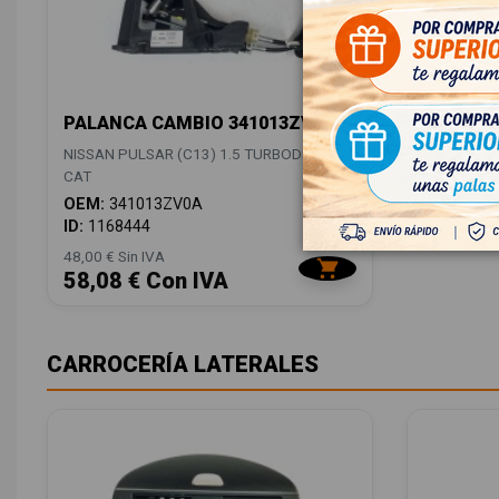
PALANCA CAMBIO 341013ZV0A
NISSAN PULSAR (C13) 1.5 TURBODIESEL
CAT
OEM:
341013ZV0A
ID:
1168444
48,00 € Sin IVA
58,08 € Con IVA
CARROCERÍA LATERALES