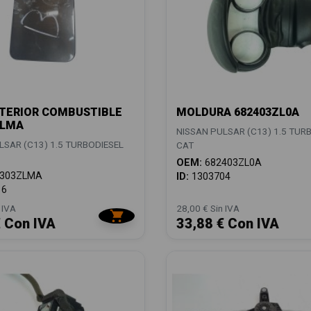
TERIOR COMBUSTIBLE
MOLDURA 682403ZL0A
ZLMA
NISSAN PULSAR (C13) 1.5 TUR
LSAR (C13) 1.5 TURBODIESEL
CAT
OEM:
682403ZL0A
303ZLMA
ID:
1303704
16
 IVA
28,00 € Sin IVA
€ Con IVA
33,88 € Con IVA