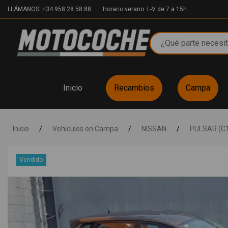
LLÁMANOS: +34 958 28 58 88
Horario verano: L-V de 7 a 15h
Inicio
Recambios
Campa
Inicio
/
Vehículos en Campa
/
NISSAN
/
PULSAR (C
Vendido