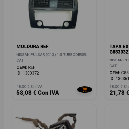
MOLDURA REF
TAPA EX
G88303
NISSAN PULSAR (C13) 1.5 TURBODIESEL
NISSAN PU
CAT
CAT
OEM:
REF
OEM:
G88
ID:
1303372
ID:
13036
48,00 € Sin IVA
18,00 € Sin
58,08 € Con IVA
21,78 