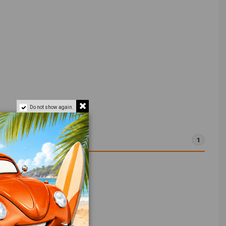
Do not show again.
1