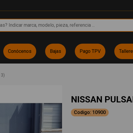
Conócenos
Bajas
Pago TPV
Taller
13)
NISSAN PULSA
Codigo: 10900