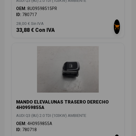
AUDI Q3 (8U) 2.0 TDI (103KW) AMBIENTE
OEM:
8U09598515PR
ID:
780717
28,00 € Sin IVA
33,88 € Con IVA
MANDO ELEVALUNAS TRASERO DERECHO
4H0959855A
AUDI Q3 (8U) 2.0 TDI (103KW) AMBIENTE
OEM:
4H0959855A
ID:
780718