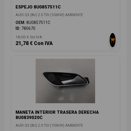
ESPEJO 8U0857511C
AUDI Q3 (8U) 2.0 TDI (103KW) AMBIENTE
OEM:
8U0857511C
ID:
780670
18,00 € Sin IVA
21,78 € Con IVA
MANETA INTERIOR TRASERA DERECHA
8U0839020C
AUDI Q3 (8U) 2.0 TDI (103KW) AMBIENTE