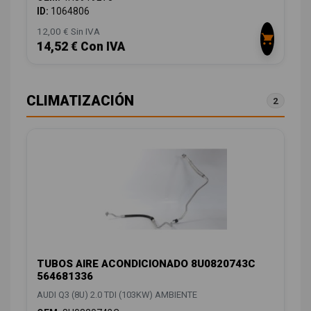
ID:
1064806
12,00 € Sin IVA
14,52 € Con IVA
CLIMATIZACIÓN
2
TUBOS AIRE ACONDICIONADO 8U0820743C
564681336
AUDI Q3 (8U) 2.0 TDI (103KW) AMBIENTE