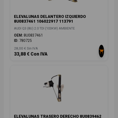
ELEVALUNAS DELANTERO IZQUIERDO
8U0837461 106022917 113791
AUDI Q3 (8U) 2.0 TDI (103KW) AMBIENTE
OEM:
8U0837461
ID:
780725
28,00 € Sin IVA
33,88 € Con IVA
ELEVALUNAS TRASERO DERECHO 8U0839462