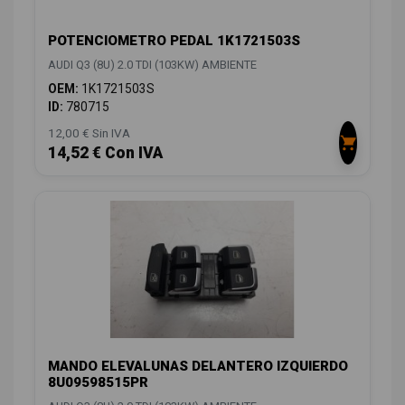
POTENCIOMETRO PEDAL 1K1721503S
AUDI Q3 (8U) 2.0 TDI (103KW) AMBIENTE
OEM:
1K1721503S
ID:
780715
12,00 € Sin IVA
14,52 € Con IVA
MANDO ELEVALUNAS DELANTERO IZQUIERDO
8U09598515PR