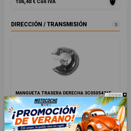
106,48 € Con IVA
DIRECCIÓN / TRANSMISIÓN
2
MANGUETA TRASERA DERECHA 3C0505436F
Do not show again.
AUDI Q3 (8U) 2.0 TDI (103KW) AMBIENTE
OEM:
3C0505436F
ID:
780662
15,70 € Sin IVA
19,00 € Con IVA