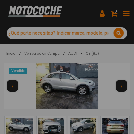
0
Inicio
/
Vehículos en Campa
/
AUDI
/
Q3 (8U)
Vendido
‹
›