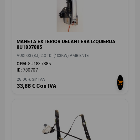
MANETA EXTERIOR DELANTERA IZQUIERDA
8U1837885
AUDI Q3 (8U) 2.0 TDI (103KW) AMBIENTE
OEM:
8U1837885
ID:
780707
28,00 € Sin IVA
33,88 € Con IVA