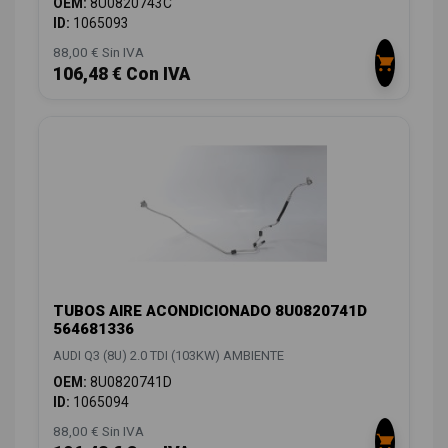
OEM:
8U0820743C
ID:
1065093
88,00 € Sin IVA
106,48 € Con IVA
TUBOS AIRE ACONDICIONADO 8U0820741D
564681336
AUDI Q3 (8U) 2.0 TDI (103KW) AMBIENTE
OEM:
8U0820741D
ID:
1065094
88,00 € Sin IVA