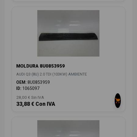
MOLDURA 8U0853959
AUDI Q3 (8U) 2.0 TDI (103KW) AMBIENTE
OEM:
8U0853959
ID:
1065097
28,00 € Sin IVA
33,88 € Con IVA