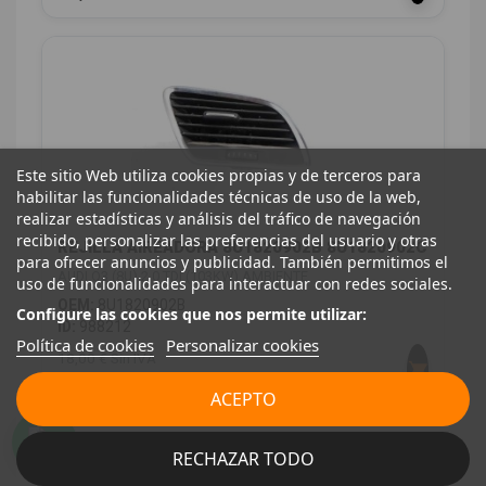
Este sitio Web utiliza cookies propias y de terceros para
habilitar las funcionalidades técnicas de uso de la web,
realizar estadísticas y análisis del tráfico de navegación
recibido, personalizar las preferencias del usuario y otras
REJILLA AIREADORA 8U1820902B 8U1820902C
para ofrecer anuncios y publicidad. También permitimos el
AUDI Q3 (8U) 2.0 TDI (103KW) AMBIENTE
uso de funcionalidades para interactuar con redes sociales.
OEM:
8U1820902B
Configure las cookies que nos permite utilizar:
ID:
988212
Política de cookies
Personalizar cookies
18,00 € Sin IVA
21,78 € Con IVA
ACEPTO
RECHAZAR TODO
MOTOR / ADMISIÓN / ESCAPE
1