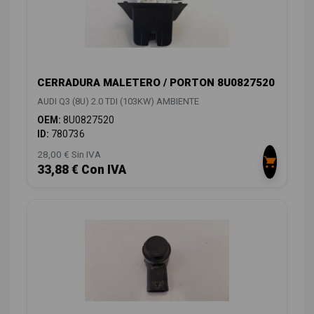
CERRADURA MALETERO / PORTON 8U0827520
AUDI Q3 (8U) 2.0 TDI (103KW) AMBIENTE
OEM:
8U0827520
ID:
780736
28,00 € Sin IVA
33,88 € Con IVA