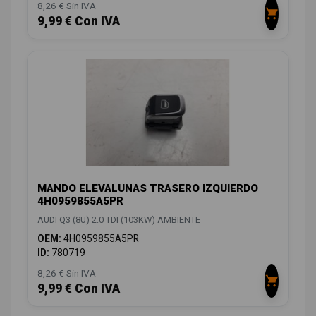
8,26 € Sin IVA
9,99 € Con IVA
MANDO ELEVALUNAS TRASERO IZQUIERDO
4H0959855A5PR
AUDI Q3 (8U) 2.0 TDI (103KW) AMBIENTE
OEM:
4H0959855A5PR
ID:
780719
8,26 € Sin IVA
9,99 € Con IVA