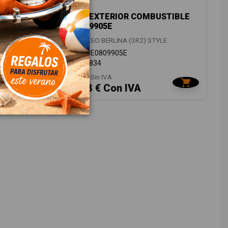
SERA
TAPA EXTERIOR COMBUSTIBLE
8E0809905E
E
SEAT EXEO BERLINA (3R2) STYLE
OEM:
8E0809905E
ID:
819834
18,00 € Sin IVA
21,78 € Con IVA