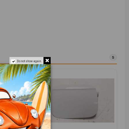
5
Do not show again.