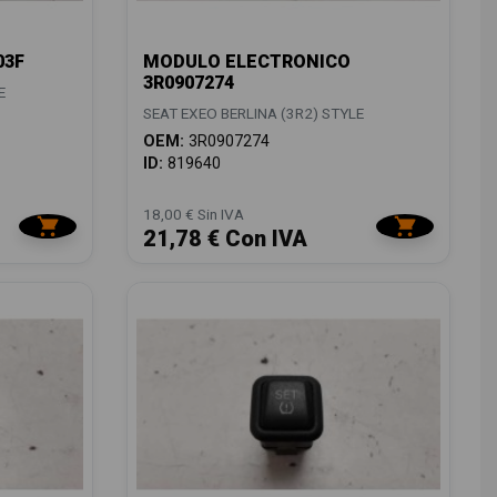
03F
MODULO ELECTRONICO
3R0907274
E
SEAT EXEO BERLINA (3R2) STYLE
OEM:
3R0907274
ID:
819640
18,00 € Sin IVA
21,78 € Con IVA