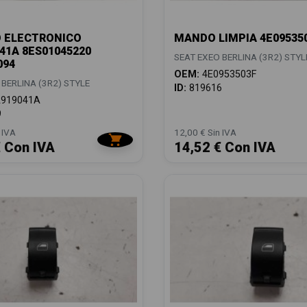
 ELECTRONICO
MANDO LIMPIA 4E09535
41A 8ES01045220
SEAT EXEO BERLINA (3R2) STYL
094
OEM:
4E0953503F
 BERLINA (3R2) STYLE
ID:
819616
919041A
9
 IVA
12,00 € Sin IVA
€ Con IVA
14,52 € Con IVA