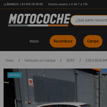
LLÁMANOS: +34 958 28 58 88
Horario verano: L-V de 7 a 15h
Inicio
Recambios
Campa
Inicio
/
Vehículos en Campa
/
SEAT
/
EXEO BERLINA
Vendido