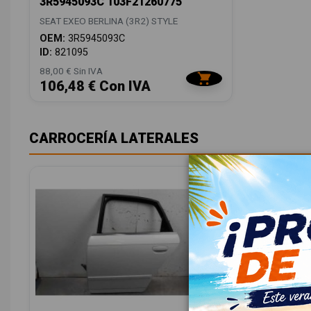
3R5945093C 103F21260775
SEAT EXEO BERLINA (3R2) STYLE
OEM:
3R5945093C
ID:
821095
88,00 € Sin IVA
106,48 € Con IVA
CARROCERÍA LATERALES