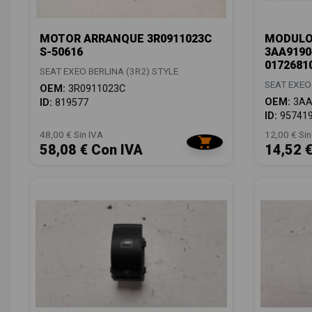
MOTOR ARRANQUE 3R0911023C
MODULO
S-50616
3AA9190
0172681
SEAT EXEO BERLINA (3R2) STYLE
SEAT EXEO
OEM:
3R0911023C
OEM:
3AA
ID:
819577
ID:
95741
48,00 € Sin IVA
12,00 € Sin
58,08 € Con IVA
14,52 