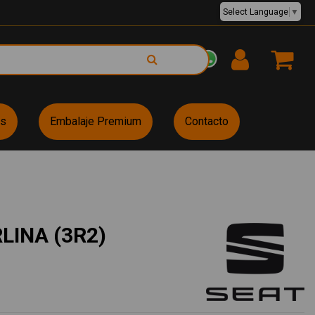
Select Language
▼
EUR €
es
Embalaje Premium
Contacto
LINA (3R2)