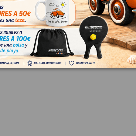
 EXTERIOR DELANTERA
MANETA EXTERIOR TRA
 4B0839885
DERECHA 8P0839885
 BERLINA (3R2) STYLE
SEAT EXEO BERLINA (3R2) STYL
839885
OEM:
8P0839885
3
ID:
819655
 IVA
18,00 € Sin IVA
€ Con IVA
21,78 € Con IVA