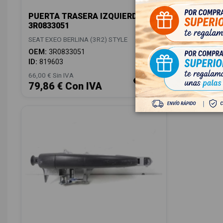
PUERTA TRASERA IZQUIERDA
MANETA
3R0833051
DERECHA
SEAT EXEO BERLINA (3R2) STYLE
SEAT EXEO
OEM:
3R0833051
OEM:
4B0
ID:
819603
ID:
81965
66,00 € Sin IVA
12,00 € Sin
79,86 € Con IVA
14,52 