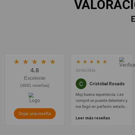
VALORAC
E
★
★
★
★
★
★
★
★
★
★
4.8
23/06/2026
Excelente
Cristóbal Rosado
(4681 reseñas)
Muy buena experiencia. Les
compré un puente delantero y
me llegó en perfecto estado,
con un envío muy rápido. La
Dejar una reseña
Leer más reseñas
comunicación por WhatsApp
es ágil y te aclaran todas las
dudas. Totalmente