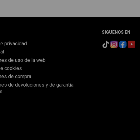
repuestos, parecen nuevo.
cliente fijo GRACIAS A TODO
Volveré a comprar con ellos
EL EQUIPO MOTOCOCHE!!! un
sin ninguna duda.
10!!!
SÍGUENOS EN
de privacidad
al
nes de uso de la web
de cookies
nes de compra
nes de devoluciones y de garantía
s