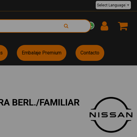
Select Language
▼
EUR €
es
Embalaje Premium
Contacto
RA BERL./FAMILIAR