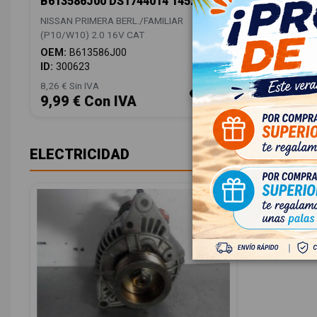
B613586J00 DS1744014 14521061
NISSAN PRIMERA BERL./FAMILIAR
(P10/W10) 2.0 16V CAT
OEM:
B613586J00
ID:
300623
8,26 € Sin IVA
9,99 € Con IVA
ELECTRICIDAD