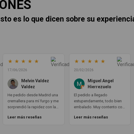
IONES
sto es lo que dicen sobre su experienci
★
★
★
★
★
★
★
★
★
★
17/06/2026
20/02/2026
Melvin Valdez
Miguel Angel
Valdez
Hierrezuelo
He pedido desde Madrid una
El pedido a llegado
cremallera para mí furgo y me
estupendamente, todo bien
sorprendió la rapidez con la
embalado. Muy contento con
que me gestionaron el envío,
la compra. Exactamente lo
Leer más reseñas
Leer más reseñas
además de que pocas veces
que necesitaba. Gracias 😊
compro piezas de
Segundamano a distancia por