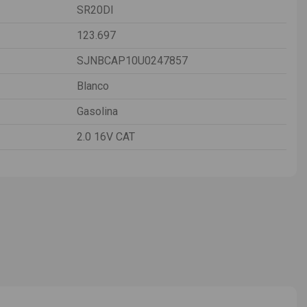
SR20DI
123.697
SJNBCAP10U0247857
Blanco
Gasolina
2.0 16V CAT