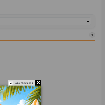
1
Do not show again.