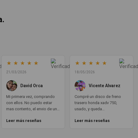
a.
★
★
★
★
★
★
★
★
★
★
21/03/2026
18/05/2026
David Orca
Vicente Alvarez
Mi primera vez, comprando
Compré un disco de freno
con ellos. No puedo estar
trasero honda xadv 750,
mas contento, el envio de un
usado, y queda
dia para otro, en todo
perfectamente puesto.
Leer más reseñas
Leer más reseñas
momento estan atentos a la
funciona como si fuera
transaccion del pedido y su
nuevotal cual. todo
envio. Las piezas en vez de
PERFECTO. aqui teneis un