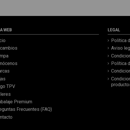
la incertidumbre de que
pueda llegar averiada o con
desperfectos que no se
aprecian por fotos. Al final
todo perfecto, la pieza llegó
A WEB
LEGAL
correcta y bien embalada,
además de llegarme 2 días
icio
Política 
antes de lo esperado.
cambios
Aviso leg
ampa
Condicio
nócenos
Política 
rcas
Condicio
jas
Condicio
producto
go TPV
lleres
balaje Premium
eguntas Frecuentes (FAQ)
ntacto