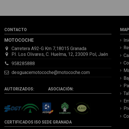
recomendado. Muchas
gracias.
CONTACTO
MAP
MOTOCOCHE
In
Re
Carretera A92-G Km 7,18015 Granada
P.I. Los Olivares, C. Huelma, 12, 23009 Pol, Jaén
C
Co
958285888
Ma
desguacemotocoche@motocoche.com
Ba
Pa
AUTORIZADOS: ASOCIACIÓN:
Ta
Em
Pr
Co
CERTIFICADOS ISO SEDE GRANADA