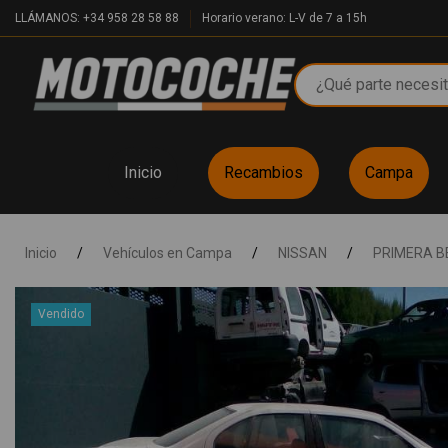
LLÁMANOS: +34 958 28 58 88
Horario verano: L-V de 7 a 15h
Inicio
Recambios
Campa
Inicio
/
Vehículos en Campa
/
NISSAN
/
PRIMERA BE
Vendido