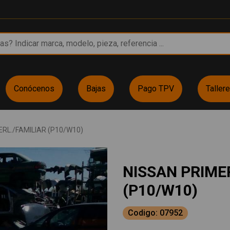
Conócenos
Bajas
Pago TPV
Taller
RL./FAMILIAR (P10/W10)
NISSAN PRIME
(P10/W10)
Codigo: 07952