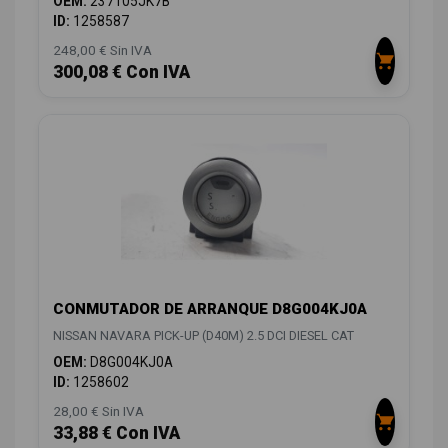
OEM:
237105JK7B
ID:
1258587
248,00 € Sin IVA
300,08 € Con IVA
CONMUTADOR DE ARRANQUE D8G004KJ0A
NISSAN NAVARA PICK-UP (D40M) 2.5 DCI DIESEL CAT
OEM:
D8G004KJ0A
ID:
1258602
28,00 € Sin IVA
33,88 € Con IVA