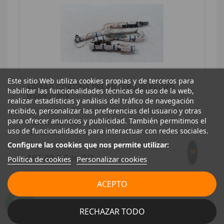
Este sitio Web utiliza cookies propias y de terceros para
AIRBAG CORTINA DELANTERO DERECHO
habilitar las funcionalidades técnicas de uso de la web,
HSAB31009
realizar estadísticas y análisis del tráfico de navegación
NISSAN NAVARA PICK-UP (D40M) 2.5 DCI DIESEL CAT
recibido, personalizar las preferencias del usuario y otras
para ofrecer anuncios y publicidad. También permitimos el
OEM:
HSAB31009
uso de funcionalidades para interactuar con redes sociales.
ID:
1258538
Configure las cookies que nos permite utilizar:
88,00 € Sin IVA
106,48 € Con IVA
Política de cookies
Personalizar cookies
ACEPTO
RECHAZAR TODO