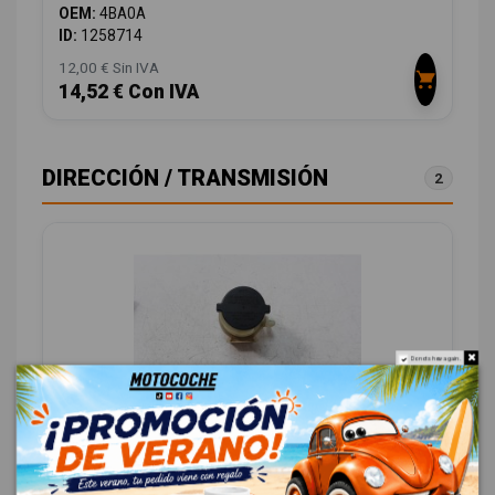
OEM:
4BA0A
ID:
1258714
12,00 € Sin IVA
14,52 € Con IVA
DIRECCIÓN / TRANSMISIÓN
2
Do not show again.
BOMBA DIRECCION 49180EB700
NISSAN NAVARA PICK-UP (D40M) 2.5 DCI DIESEL CAT