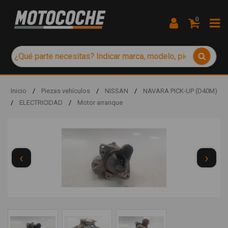
0
Inicio
/
Piezas vehículos
/
NISSAN
/
NAVARA PICK-UP (D40M)
/
ELECTRICIDAD
/
Motor arranque
‹
›