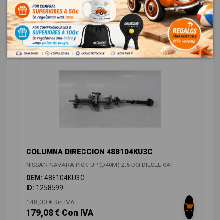
OEM:
49180EB700
ID:
1258564
18,00 € Sin IVA
21,78 € Con IVA
COLUMNA DIRECCION 488104KU3C
NISSAN NAVARA PICK-UP (D40M) 2.5 DCI DIESEL CAT
OEM:
488104KU3C
ID:
1258599
148,00 € Sin IVA
179,08 € Con IVA