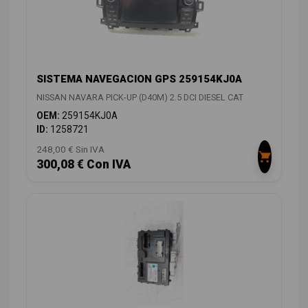
SISTEMA NAVEGACION GPS 259154KJ0A
NISSAN NAVARA PICK-UP (D40M) 2.5 DCI DIESEL CAT
OEM:
259154KJ0A
ID:
1258721
248,00 € Sin IVA
300,08 € Con IVA