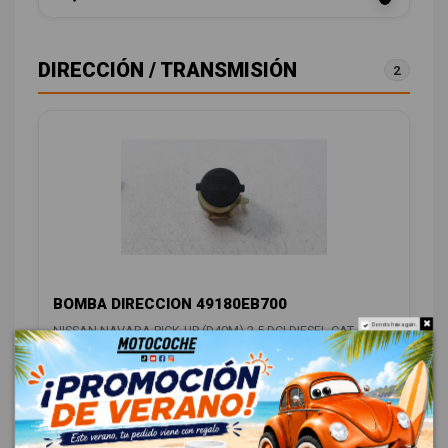
DIRECCIÓN / TRANSMISIÓN
2
BOMBA DIRECCION 49180EB700
Do not show again.
NISSAN NAVARA PICK-UP (D40M) 2.5 DCI DIESEL CAT
OEM:
49180EB700
ID:
1258564
18,00 € Sin IVA
21,78 € Con IVA