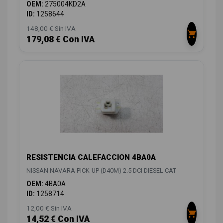
OEM:
275004KD2A
ID:
1258644
148,00 € Sin IVA
179,08 € Con IVA
RESISTENCIA CALEFACCION 4BA0A
NISSAN NAVARA PICK-UP (D40M) 2.5 DCI DIESEL CAT
OEM:
4BA0A
ID:
1258714
12,00 € Sin IVA
14,52 € Con IVA