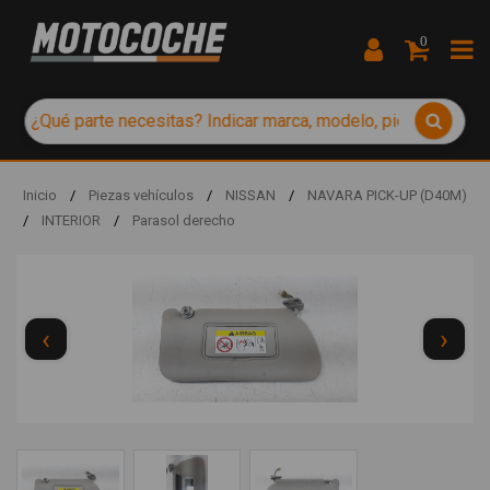
0
Inicio
/
Piezas vehículos
/
NISSAN
/
NAVARA PICK-UP (D40M)
/
INTERIOR
/
Parasol derecho
‹
›