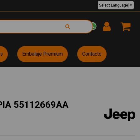
Select Language
▼
EUR €
es
Embalaje Premium
Contacto
PIA 55112669AA