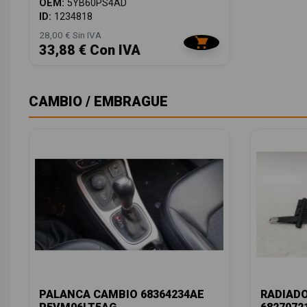
OEM:
5YB60PS4AD
ID:
1234818
28,00 € Sin IVA
33,88 € Con IVA
CAMBIO / EMBRAGUE
PALANCA CAMBIO 68364234AE
RADIAD