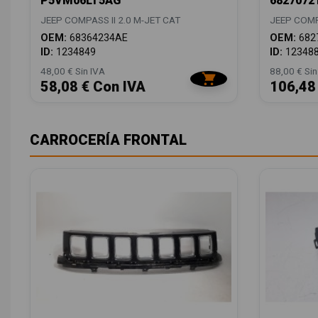
P5VM06LT5AG
6827072
JEEP COMPASS II 2.0 M-JET CAT
JEEP COMPA
OEM:
68364234AE
OEM:
682
ID:
1234849
ID:
12348
48,00 € Sin IVA
88,00 € Sin
58,08 € Con IVA
106,48
CARROCERÍA FRONTAL