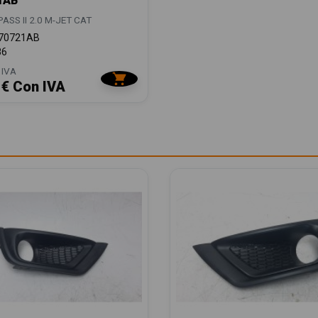
1AB
SS II 2.0 M-JET CAT
70721AB
86
 IVA
 € Con IVA