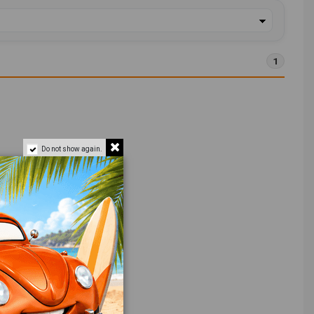
1
Do not show again.