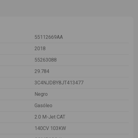
55112669AA
2018
55263088
29.784
3C4NJDBY8JT413477
Negro
Gasóleo
2.0 M-Jet CAT
140CV 103KW