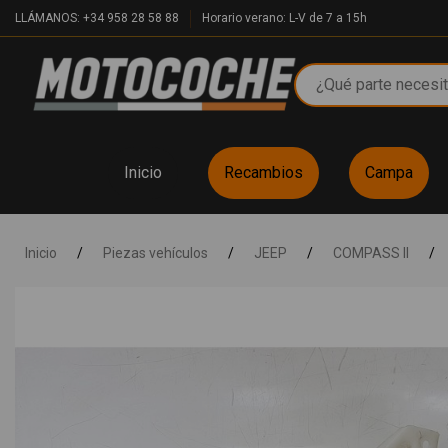
LLÁMANOS: +34 958 28 58 88
Horario verano: L-V de 7 a 15h
Inicio
Recambios
Campa
Inicio
/
Piezas vehículos
/
JEEP
/
COMPASS II
/