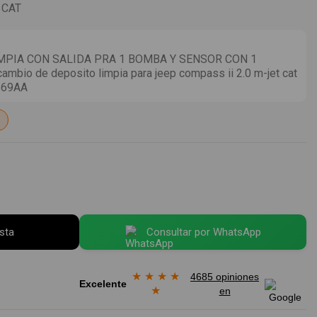
 CAT
MPIA CON SALIDA PRA 1 BOMBA Y SENSOR CON 1
bio de deposito limpia para jeep compass ii 2.0 m-jet cat
669AA
esta
Consultar por WhatsApp
★
★
★
★
4685 opiniones
Excelente
★
en