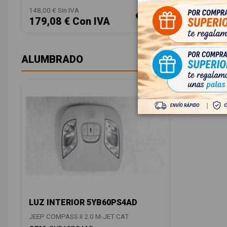
148,00 € Sin IVA
179,08 € Con IVA
ALUMBRADO
LUZ INTERIOR 5YB60PS4AD
JEEP COMPASS II 2.0 M-JET CAT