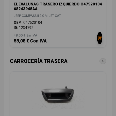
ELEVALUNAS TRASERO IZQUIERDO C47520104
68243945AA
JEEP COMPASS II 2.0 M-JET CAT
OEM:
C47520104
ID:
1234792
48,00 € Sin IVA
58,08 € Con IVA
CARROCERÍA TRASERA
4