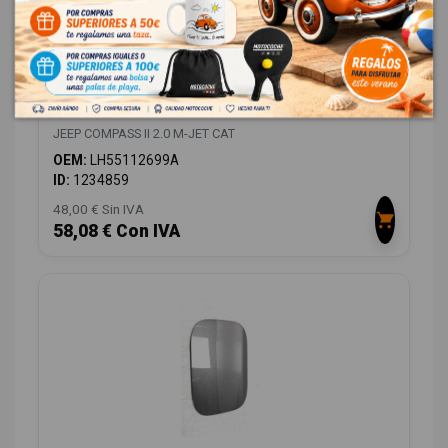
PASO RUEDA DELANTERO IZQUIERDO
LH55112699A
JEEP COMPASS II 2.0 M-JET CAT
OEM:
LH55112699A
ID:
1234859
48,00 € Sin IVA
58,08 € Con IVA