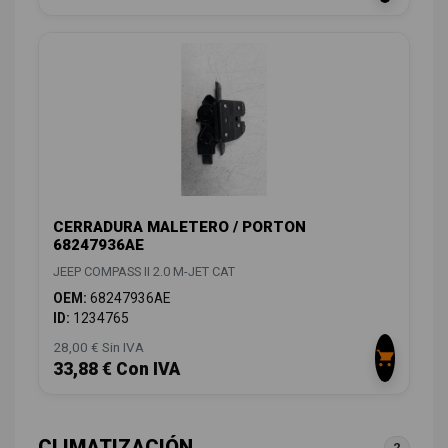
CERRADURA MALETERO / PORTON
68247936AE
JEEP COMPASS II 2.0 M-JET CAT
OEM:
68247936AE
ID:
1234765
28,00 € Sin IVA
33,88 € Con IVA
CLIMATIZACIÓN
2