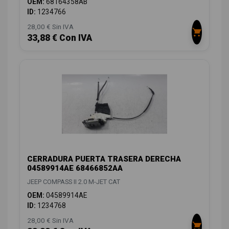
OEM:
68164358AB
ID:
1234766
28,00 € Sin IVA
33,88 € Con IVA
CERRADURA PUERTA TRASERA DERECHA
04589914AE 68466852AA
JEEP COMPASS II 2.0 M-JET CAT
OEM:
04589914AE
ID:
1234768
28,00 € Sin IVA