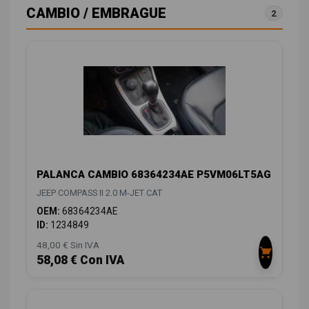
CAMBIO / EMBRAGUE
2
PALANCA CAMBIO 68364234AE P5VM06LT5AG
JEEP COMPASS II 2.0 M-JET CAT
OEM:
68364234AE
ID:
1234849
48,00 € Sin IVA
58,08 € Con IVA