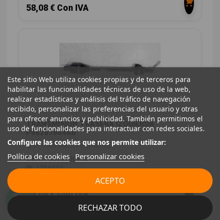
58,08 € Con IVA
Este sitio Web utiliza cookies propias y de terceros para
habilitar las funcionalidades técnicas de uso de la web,
realizar estadísticas y análisis del tráfico de navegación
recibido, personalizar las preferencias del usuario y otras
para ofrecer anuncios y publicidad. También permitimos el
TRANSMISION TRASERA IZQUIERDA
uso de funcionalidades para interactuar con redes sociales.
P68287864AB
Configure las cookies que nos permite utilizar:
JEEP COMPASS II 2.0 M-JET CAT
Política de cookies
Personalizar cookies
OEM:
P68287864AB
ID:
1234910
ACEPTO
48,00 € Sin IVA
58,08 € Con IVA
RECHAZAR TODO