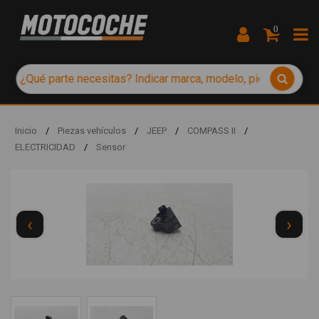
0
Inicio
/
Piezas vehículos
/
JEEP
/
COMPASS II
/
ELECTRICIDAD
/
Sensor
‹
›