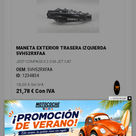
MANETA EXTERIOR TRASERA IZQUIERDA
5VH52RXFAA
JEEP COMPASS II 2.0 M-JET CAT
OEM:
5VH52RXFAA
ID:
1234834
18,00 € Sin IVA
21,78 € Con IVA
Do not show again.