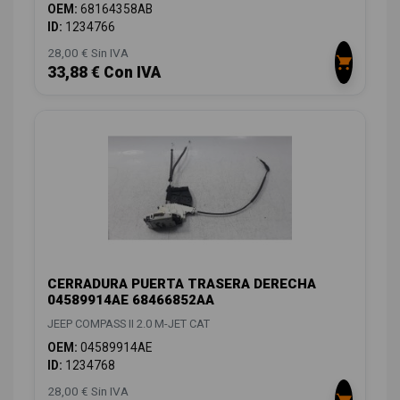
OEM:
68164358AB
ID:
1234766
28,00 € Sin IVA
33,88 € Con IVA
CERRADURA PUERTA TRASERA DERECHA
04589914AE 68466852AA
JEEP COMPASS II 2.0 M-JET CAT
OEM:
04589914AE
ID:
1234768
28,00 € Sin IVA