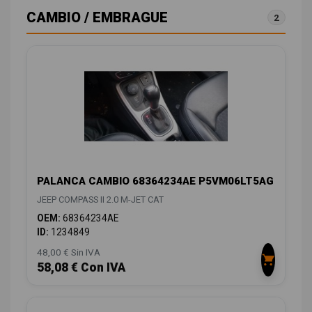
CAMBIO / EMBRAGUE
2
PALANCA CAMBIO 68364234AE P5VM06LT5AG
JEEP COMPASS II 2.0 M-JET CAT
OEM:
68364234AE
ID:
1234849
48,00 € Sin IVA
58,08 € Con IVA