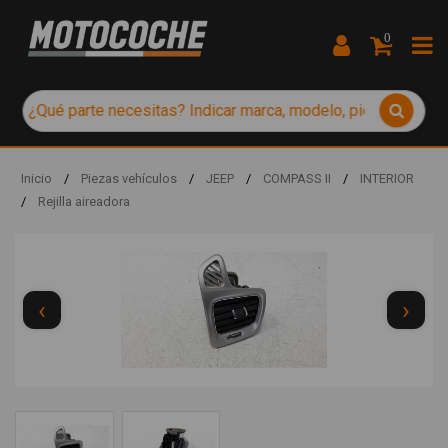
0
Inicio
/
Piezas vehículos
/
JEEP
/
COMPASS II
/
INTERIOR
/
Rejilla aireadora
‹
›