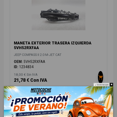
MANETA EXTERIOR TRASERA IZQUIERDA
5VH52RXFAA
JEEP COMPASS II 2.0 M-JET CAT
OEM:
5VH52RXFAA
ID:
1234834
18,00 € Sin IVA
21,78 € Con IVA
Do not show again.