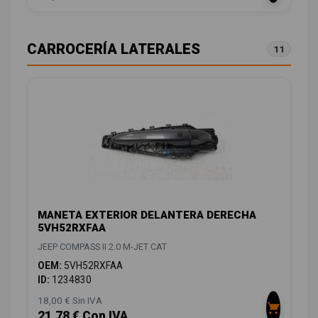
CARROCERÍA LATERALES
11
MANETA EXTERIOR DELANTERA DERECHA
5VH52RXFAA
JEEP COMPASS II 2.0 M-JET CAT
OEM:
5VH52RXFAA
ID:
1234830
18,00 € Sin IVA
21,78 € Con IVA