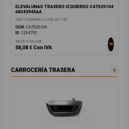
ELEVALUNAS TRASERO IZQUIERDO C47520104
68243945AA
JEEP COMPASS II 2.0 M-JET CAT
OEM:
C47520104
ID:
1234792
48,00 € Sin IVA
58,08 € Con IVA
CARROCERÍA TRASERA
3