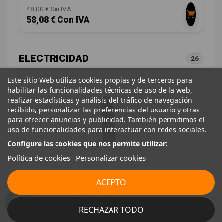
48,00 € Sin IVA
58,08 € Con IVA
ELECTRICIDAD
26
Este sitio Web utiliza cookies propias y de terceros para
habilitar las funcionalidades técnicas de uso de la web,
realizar estadísticas y análisis del tráfico de navegación
recibido, personalizar las preferencias del usuario y otras
para ofrecer anuncios y publicidad. También permitimos el
uso de funcionalidades para interactuar con redes sociales.
Configure las cookies que nos permite utilizar:
Política de cookies
Personalizar cookies
MANDO ELEVALUNAS DELANTERO DERECHO
ACEPTO
6BZ29LXHAA
JEEP COMPASS II 2.0 M-JET CAT
RECHAZAR TODO
OEM:
6BZ29LXHAA
ID:
1234820