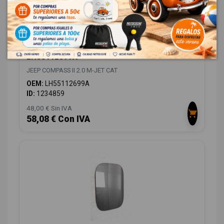
PASO RUEDA DELANTERO IZQUIERDO
LH55112699A
JEEP COMPASS II 2.0 M-JET CAT
OEM:
LH55112699A
ID:
1234859
48,00 € Sin IVA
58,08 € Con IVA