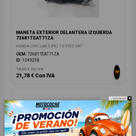
MANETA EXTERIOR DELANTERA IZQUIERDA
72681TEAT71ZA
HONDA CIVIC LIM.5 (FK) 1.0 VTEC CAT
OEM:
72681TEAT71ZA
ID:
1249238
18,00 € Sin IVA
21,78 € Con IVA
Do not show again.