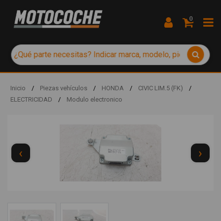
0
Inicio
/
Piezas vehículos
/
HONDA
/
CIVIC LIM.5 (FK)
/
ELECTRICIDAD
/
Modulo electronico
‹
›