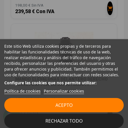
198,00 € Sin IVA
239,58 € Con IVA
Este sitio Web utiliza cookies propias y de terceros para
habilitar las funcionalidades técnicas de uso de la web,
realizar estadísticas y análisis del tráfico de navegación
recibido, personalizar las preferencias del usuario y otras
para ofrecer anuncios y publicidad. También permitimos el
uso de funcionalidades para interactuar con redes sociales.
MANDO ELEVALUNAS DELANTERO DERECHO
Configure las cookies que nos permite utilizar:
83545TGGF110BLK 35760TEAR011
Política de cookies
Personalizar cookies
HONDA CIVIC LIM.5 (FK) 1.0 VTEC CAT
OEM:
83545TGGF110BLK
ACEPTO
ID:
1149404
8,26 € Sin IVA
9,99 € Con IVA
RECHAZAR TODO