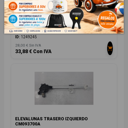
CERRADURA PUERTA TRASERA IZQUIERDA
72651TEXY000
HONDA CIVIC LIM.5 (FK) 1.0 VTEC CAT
OEM:
72651TEXY000
ID:
1249245
28,00 € Sin IVA
33,88 € Con IVA
ELEVALUNAS TRASERO IZQUIERDO
CM093700A