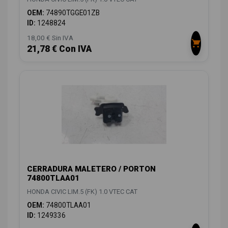
OEM:
74890TGGE01ZB
ID:
1248824
18,00 € Sin IVA
21,78 € Con IVA
CERRADURA MALETERO / PORTON
74800TLAA01
HONDA CIVIC LIM.5 (FK) 1.0 VTEC CAT
OEM:
74800TLAA01
ID:
1249336