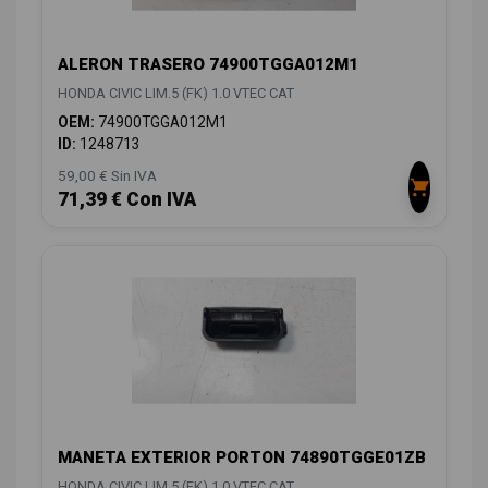
ALERON TRASERO 74900TGGA012M1
HONDA CIVIC LIM.5 (FK) 1.0 VTEC CAT
OEM:
74900TGGA012M1
ID:
1248713
59,00 € Sin IVA
71,39 € Con IVA
MANETA EXTERIOR PORTON 74890TGGE01ZB
HONDA CIVIC LIM.5 (FK) 1.0 VTEC CAT