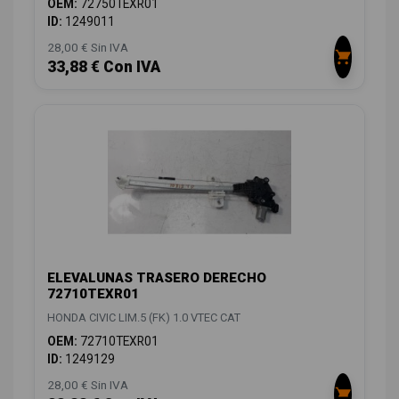
OEM:
72750TEXR01
ID:
1249011
28,00 € Sin IVA
33,88 € Con IVA
ELEVALUNAS TRASERO DERECHO
72710TEXR01
HONDA CIVIC LIM.5 (FK) 1.0 VTEC CAT
OEM:
72710TEXR01
ID:
1249129
28,00 € Sin IVA