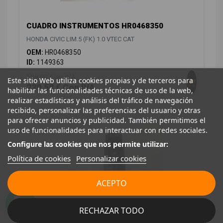
CUADRO INSTRUMENTOS HR0468350
HONDA CIVIC LIM.5 (FK) 1.0 VTEC CAT
OEM:
HR0468350
ID:
1149363
198,00 € Sin IVA
Este sitio Web utiliza cookies propias y de terceros para
239,58 € Con IVA
habilitar las funcionalidades técnicas de uso de la web,
realizar estadísticas y análisis del tráfico de navegación
recibido, personalizar las preferencias del usuario y otras
para ofrecer anuncios y publicidad. También permitimos el
uso de funcionalidades para interactuar con redes sociales.
Configure las cookies que nos permite utilizar:
Política de cookies
Personalizar cookies
ACEPTO
MANDO ELEVALUNAS DELANTERO DERECHO
RECHAZAR TODO
83545TGGF110BLK 35760TEAR011