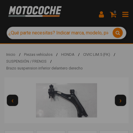
0
Inicio
/
Piezas vehículos
/
HONDA
/
CIVIC LIM.5 (FK)
/
SUSPENSIÓN / FRENOS
/
Brazo suspension inferior delantero derecho
‹
›