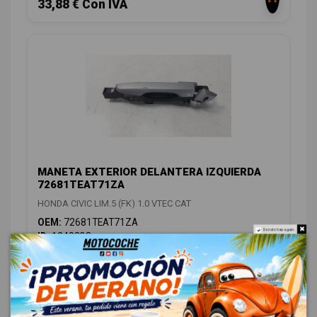
33,88 € Con IVA
MANETA EXTERIOR DELANTERA IZQUIERDA
72681TEAT71ZA
HONDA CIVIC LIM.5 (FK) 1.0 VTEC CAT
OEM:
72681TEAT71ZA
Do not show again.
ID:
1249238
18,00 € Sin IVA
21,78 € Con IVA