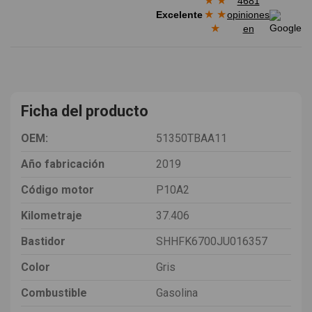
★
★
4681
★
★
Excelente
opiniones
★
en
Ficha del producto
OEM:
51350TBAA11
Año fabricación
2019
Código motor
P10A2
Kilometraje
37.406
Bastidor
SHHFK6700JU016357
Color
Gris
Combustible
Gasolina