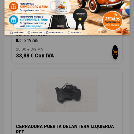
ELEVALUNAS TRASERO IZQUIERDO
CM093700A
HONDA CIVIC LIM.5 (FK) 1.0 VTEC CAT
OEM:
CM093700A
ID:
1249288
28,00 € Sin IVA
33,88 € Con IVA
CERRADURA PUERTA DELANTERA IZQUIERDA
REF