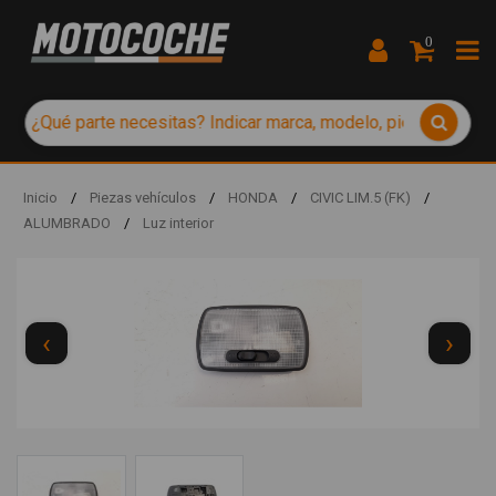
0
Inicio
/
Piezas vehículos
/
HONDA
/
CIVIC LIM.5 (FK)
/
ALUMBRADO
/
Luz interior
‹
›