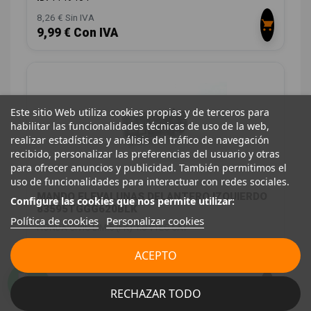
8,26 € Sin IVA
9,99 € Con IVA
Este sitio Web utiliza cookies propias y de terceros para
habilitar las funcionalidades técnicas de uso de la web,
realizar estadísticas y análisis del tráfico de navegación
recibido, personalizar las preferencias del usuario y otras
para ofrecer anuncios y publicidad. También permitimos el
uso de funcionalidades para interactuar con redes sociales.
MANDO ELEVALUNAS DELANTERO IZQUIERDO
Configure las cookies que nos permite utilizar:
83595TGGG620BLK
Política de cookies
Personalizar cookies
HONDA CIVIC LIM.5 (FK) 1.0 VTEC CAT
OEM:
83595TGGG620BLK
ACEPTO
ID:
1149405
28,00 € Sin IVA
RECHAZAR TODO
33,88 € Con IVA