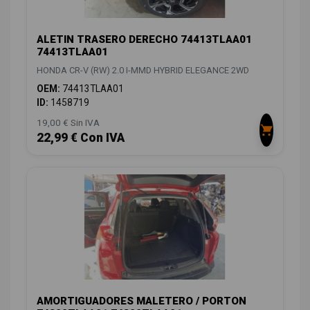
ALETIN TRASERO DERECHO 74413TLAA01
74413TLAA01
HONDA CR-V (RW) 2.0 I-MMD HYBRID ELEGANCE 2WD
OEM:
74413TLAA01
ID:
1458719
19,00 € Sin IVA
22,99 € Con IVA
AMORTIGUADORES MALETERO / PORTON