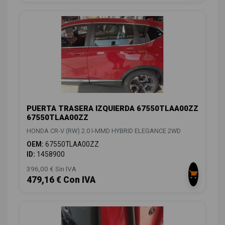
PUERTA TRASERA IZQUIERDA 67550TLAA00ZZ
67550TLAA00ZZ
HONDA CR-V (RW) 2.0 I-MMD HYBRID ELEGANCE 2WD
OEM:
67550TLAA00ZZ
ID:
1458900
396,00 € Sin IVA
479,16 € Con IVA