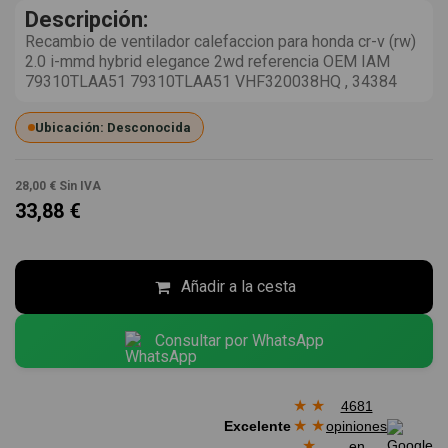
Descripción:
Recambio de ventilador calefaccion para honda cr-v (rw)
2.0 i-mmd hybrid elegance 2wd referencia OEM IAM
79310TLAA51 79310TLAA51 VHF320038HQ , 34384
Ubicación: Desconocida
28,00 €
Sin IVA
33,88 €
Añadir a la cesta
Consultar por WhatsApp
★
★
4681
★
★
Excelente
opiniones
★
en