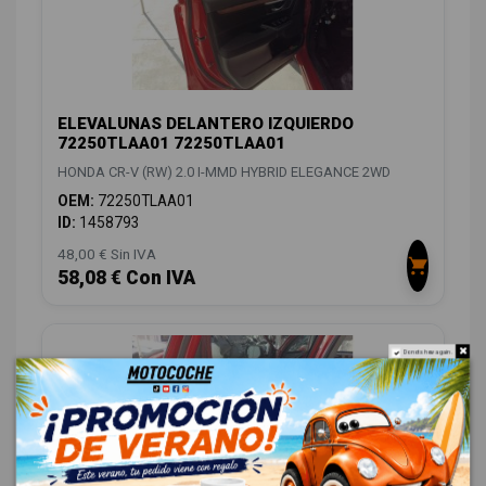
ELEVALUNAS DELANTERO IZQUIERDO
72250TLAA01 72250TLAA01
HONDA CR-V (RW) 2.0 I-MMD HYBRID ELEGANCE 2WD
OEM:
72250TLAA01
ID:
1458793
48,00 € Sin IVA
58,08 € Con IVA
Do not show again.