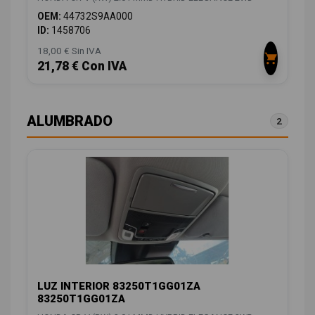
OEM:
44732S9AA000
ID:
1458706
18,00 € Sin IVA
21,78 € Con IVA
ALUMBRADO
2
LUZ INTERIOR 83250T1GG01ZA
83250T1GG01ZA