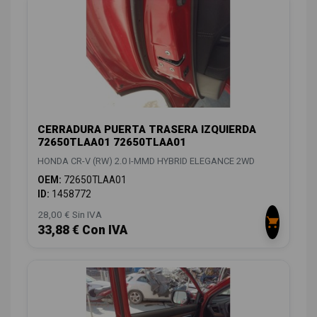
CERRADURA PUERTA TRASERA IZQUIERDA
72650TLAA01 72650TLAA01
HONDA CR-V (RW) 2.0 I-MMD HYBRID ELEGANCE 2WD
OEM:
72650TLAA01
ID:
1458772
28,00 € Sin IVA
33,88 € Con IVA