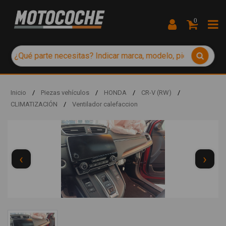
0
Inicio
/
Piezas vehículos
/
HONDA
/
CR-V (RW)
/
CLIMATIZACIÓN
/
Ventilador calefaccion
‹
›