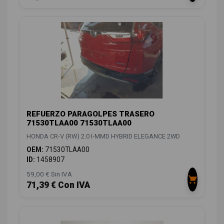
REFUERZO PARAGOLPES TRASERO
71530TLAA00 71530TLAA00
HONDA CR-V (RW) 2.0 I-MMD HYBRID ELEGANCE 2WD
OEM:
71530TLAA00
ID:
1458907
59,00 € Sin IVA
71,39 € Con IVA