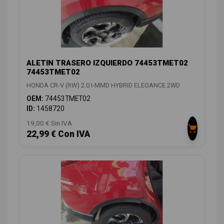
ALETIN TRASERO IZQUIERDO 74453TMET02
74453TMET02
HONDA CR-V (RW) 2.0 I-MMD HYBRID ELEGANCE 2WD
OEM:
74453TMET02
ID:
1458720
19,00 € Sin IVA
22,99 € Con IVA