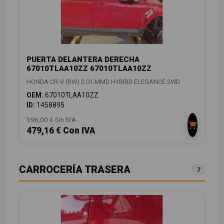
PUERTA DELANTERA DERECHA
67010TLAA10ZZ 67010TLAA10ZZ
HONDA CR-V (RW) 2.0 I-MMD HYBRID ELEGANCE 2WD
OEM:
67010TLAA10ZZ
ID:
1458895
396,00 € Sin IVA
479,16 € Con IVA
CARROCERÍA TRASERA
7