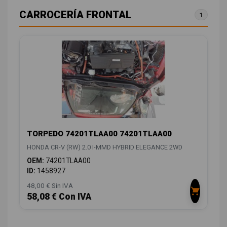
CARROCERÍA FRONTAL
1
TORPEDO 74201TLAA00 74201TLAA00
HONDA CR-V (RW) 2.0 I-MMD HYBRID ELEGANCE 2WD
OEM:
74201TLAA00
ID:
1458927
48,00 € Sin IVA
58,08 € Con IVA