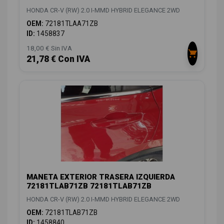
HONDA CR-V (RW) 2.0 I-MMD HYBRID ELEGANCE 2WD
OEM:
72181TLAA71ZB
ID:
1458837
18,00 € Sin IVA
21,78 € Con IVA
MANETA EXTERIOR TRASERA IZQUIERDA
72181TLAB71ZB 72181TLAB71ZB
HONDA CR-V (RW) 2.0 I-MMD HYBRID ELEGANCE 2WD
OEM:
72181TLAB71ZB
ID:
1458840