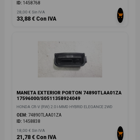
ID:
1458768
28,00 € Sin IVA
33,88 € Con IVA
MANETA EXTERIOR PORTON 74890TLAA01ZA
17596000/S0511358924049
HONDA CR-V (RW) 2.0 I-MMD HYBRID ELEGANCE 2WD
OEM:
74890TLAA01ZA
ID:
1458838
18,00 € Sin IVA
21,78 € Con IVA