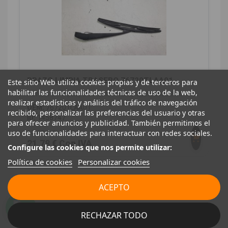
BRAZO LIMPIA TRASERO 76720TLAA01
Este sitio Web utiliza cookies propias y de terceros para
habilitar las funcionalidades técnicas de uso de la web,
HONDA CR-V (RW) 2.0 I-MMD HYBRID ELEGANCE 2WD
realizar estadísticas y análisis del tráfico de navegación
OEM:
76720TLAA01
recibido, personalizar las preferencias del usuario y otras
ID:
1458747
para ofrecer anuncios y publicidad. También permitimos el
uso de funcionalidades para interactuar con redes sociales.
18,00 € Sin IVA
21,78 € Con IVA
Configure las cookies que nos permite utilizar:
Política de cookies
Personalizar cookies
CLIMATIZACIÓN
1
ACEPTO
RECHAZAR TODO