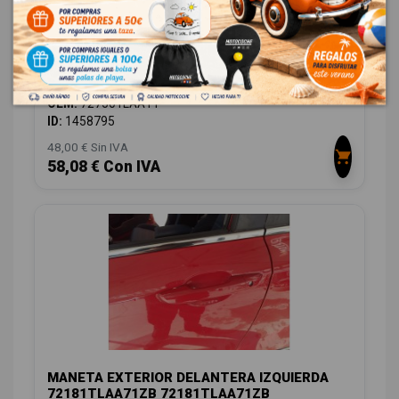
ELEVALUNAS TRASERO IZQUIERDO
72750TLAA11 72750TLAA11
HONDA CR-V (RW) 2.0 I-MMD HYBRID ELEGANCE 2WD
OEM:
72750TLAA11
ID:
1458795
48,00 € Sin IVA
58,08 € Con IVA
MANETA EXTERIOR DELANTERA IZQUIERDA
72181TLAA71ZB 72181TLAA71ZB