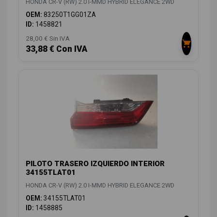
HONDA CR-V (RW) 2.0 I-MMD HYBRID ELEGANCE 2WD
OEM:
83250T1GG01ZA
ID:
1458821
28,00 € Sin IVA
33,88 € Con IVA
PILOTO TRASERO IZQUIERDO INTERIOR
34155TLAT01
HONDA CR-V (RW) 2.0 I-MMD HYBRID ELEGANCE 2WD
OEM:
34155TLAT01
ID:
1458885