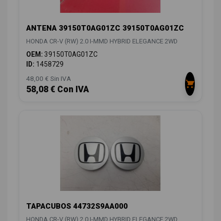
ANTENA 39150T0AG01ZC 39150T0AG01ZC
HONDA CR-V (RW) 2.0 I-MMD HYBRID ELEGANCE 2WD
OEM:
39150T0AG01ZC
ID:
1458729
48,00 € Sin IVA
58,08 € Con IVA
TAPACUBOS 44732S9AA000
HONDA CR-V (RW) 2.0 I-MMD HYBRID ELEGANCE 2WD