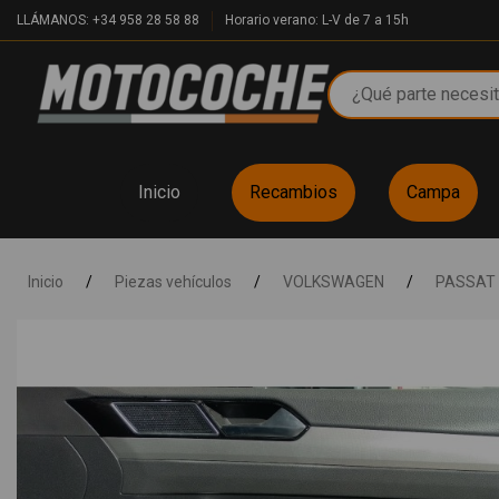
LLÁMANOS: +34 958 28 58 88
Horario verano: L-V de 7 a 15h
Inicio
Recambios
Campa
Inicio
/
Piezas vehículos
/
VOLKSWAGEN
/
PASSAT 