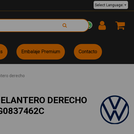
Select Language
▼
EUR €
es
Embalaje Premium
Contacto
ntero derecho
DELANTERO DERECHO
G0837462C