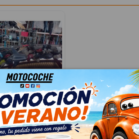
 5Q0035507N
07N
N PASSAT B8 (3G2, CB2) 2.0
035507N
04
 IVA
€ Con IVA