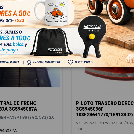
TRAL DE FRENO
PILOTO TRASERO DERE
87A 3G5945087A
3G5945096F
103F23641770/16913302
N PASSAT B8 (3G2, CB2) 2.0
VOLKSWAGEN PASSAT B8 (3G2, 
TDI
945087A