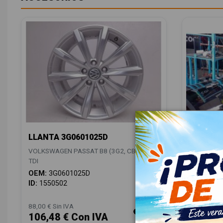
LLANTA 3G0601025D
ANTENA
5Q00355
VOLKSWAGEN PASSAT B8 (3G2, CB2) 2.0
VOLKSWAGE
TDI
TDI
OEM:
3G0601025D
OEM:
5Q0
ID:
1550502
ID:
15504
88,00 € Sin IVA
28,00 € Sin
106,48 € Con IVA
33,88 