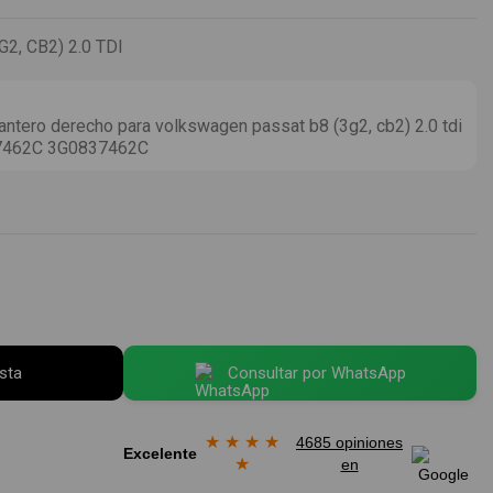
, CB2) 2.0 TDI
ntero derecho para volkswagen passat b8 (3g2, cb2) 2.0 tdi
37462C 3G0837462C
esta
Consultar por WhatsApp
★
★
★
★
4685 opiniones
Excelente
★
en