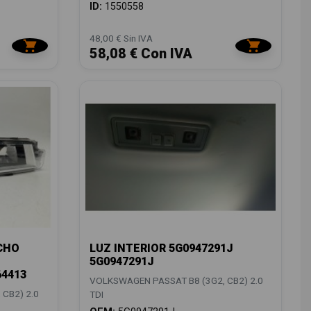
ID:
1550558
48,00 € Sin IVA
58,08 € Con IVA
CHO
LUZ INTERIOR 5G0947291J
5G0947291J
64413
VOLKSWAGEN PASSAT B8 (3G2, CB2) 2.0
CB2) 2.0
TDI