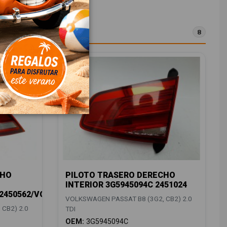
8
CHO
PILOTO TRASERO DERECHO
INTERIOR 3G5945094C 2451024
/2450562/VG0564073
VOLKSWAGEN PASSAT B8 (3G2, CB2) 2.0
CB2) 2.0
TDI
OEM:
3G5945094C