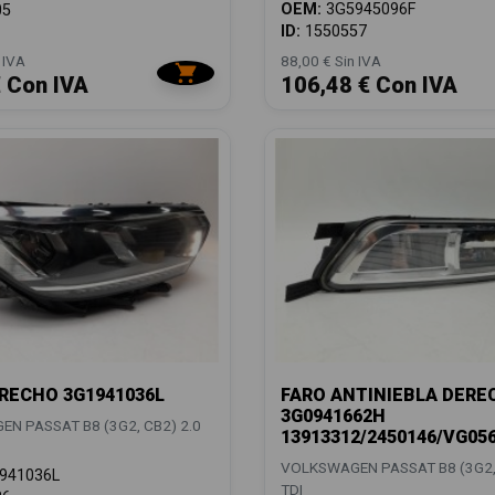
OEM:
3G5945096F
05
ID:
1550557
 IVA
88,00 € Sin IVA
€ Con IVA
106,48 € Con IVA
RECHO 3G1941036L
FARO ANTINIEBLA DERE
3G0941662H
N PASSAT B8 (3G2, CB2) 2.0
13913312/2450146/VG05
VOLKSWAGEN PASSAT B8 (3G2, 
941036L
TDI