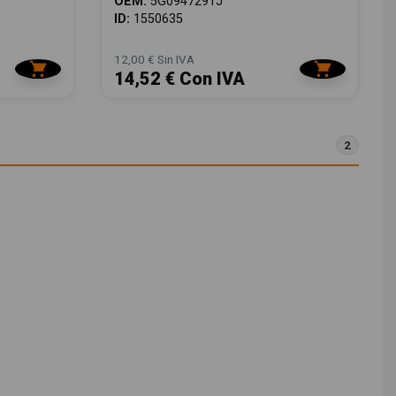
OEM:
5G0947291J
ID:
1550635
12,00 € Sin IVA
14,52 € Con IVA
2