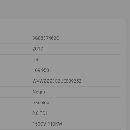
3G0837462C
2017
CRL
109.950
WVWZZZ3CZJE009252
Negro
Gasóleo
2.0 TDI
150CV 110KW