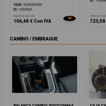
ID:
15504
OEM:
3G5945095F
ID:
1550560
88,00 € Sin IVA
598,00 € Si
106,48 € Con IVA
723,58
CAMBIO / EMBRAGUE
PALANCA CAMBIO 3Q0711049AA
CAJA C