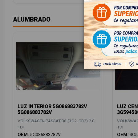
ALUMBRADO
LUZ INTERIOR 5G086883782V
LUZ CEN
5G086883782V
3G59450
VOLKSWAGEN PASSAT B8 (3G2, CB2) 2.0
VOLKSWAGE
TDI
TDI
OEM:
5G086883782V
OEM:
3G5