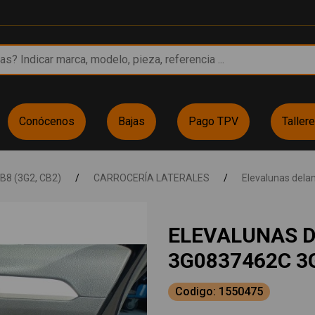
Conócenos
Bajas
Pago TPV
Taller
B8 (3G2, CB2)
/
CARROCERÍA LATERALES
/
Elevalunas dela
ELEVALUNAS 
3G0837462C 3
Codigo: 1550475