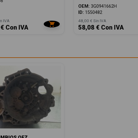
86
OEM:
3G0941662H
ID:
1550482
n IVA
48,00 € Sin IVA
 € Con IVA
58,08 € Con IVA
AMBIOS QFZ