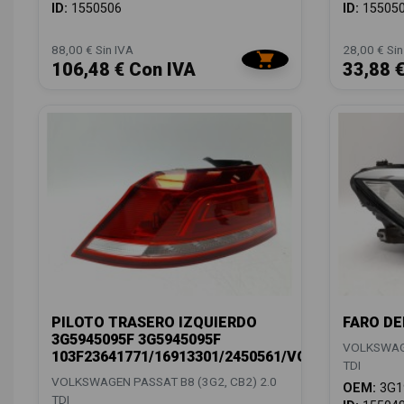
ID:
1550506
ID:
15505
88,00 € Sin IVA
28,00 € Sin
106,48 € Con IVA
33,88 
PILOTO TRASERO IZQUIERDO
FARO DE
3G5945095F 3G5945095F
VOLKSWAGE
103F23641771/16913301/2450561/VG0564074
TDI
VOLKSWAGEN PASSAT B8 (3G2, CB2) 2.0
OEM:
3G1
TDI