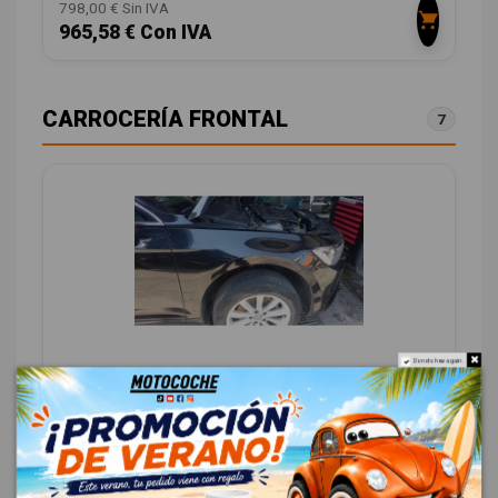
798,00 € Sin IVA
965,58 € Con IVA
CARROCERÍA FRONTAL
7
Do not show again.
ALETA DELANTERA DERECHA 3G0821022B
3G0821022B VG0563033
VOLKSWAGEN PASSAT B8 (3G2, CB2) 2.0 TDI
OEM:
3G0821022B
ID:
1550389