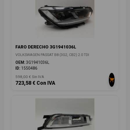
FARO DERECHO 3G1941036L
VOLKSWAGEN PASSAT B8 (3G2, CB2) 2.0 TDI
OEM:
3G1941036L
ID:
1550486
598,00 € Sin IVA
723,58 € Con IVA