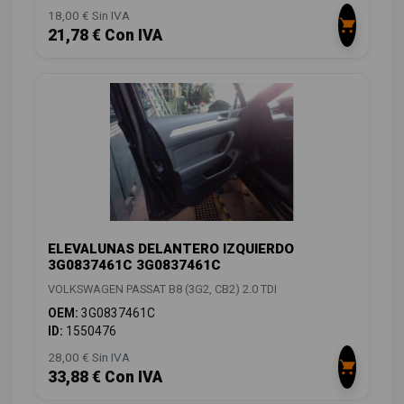
18,00 € Sin IVA
21,78 € Con IVA
ELEVALUNAS DELANTERO IZQUIERDO
3G0837461C 3G0837461C
VOLKSWAGEN PASSAT B8 (3G2, CB2) 2.0 TDI
OEM:
3G0837461C
ID:
1550476
28,00 € Sin IVA
33,88 € Con IVA