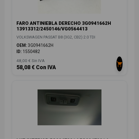
FARO ANTINIEBLA DERECHO 3G0941662H
13913312/2450146/VG0564413
VOLKSWAGEN PASSAT B8 (3G2, CB2) 2.0 TDI
OEM:
3G0941662H
ID:
1550482
48,00 € Sin IVA
58,08 € Con IVA