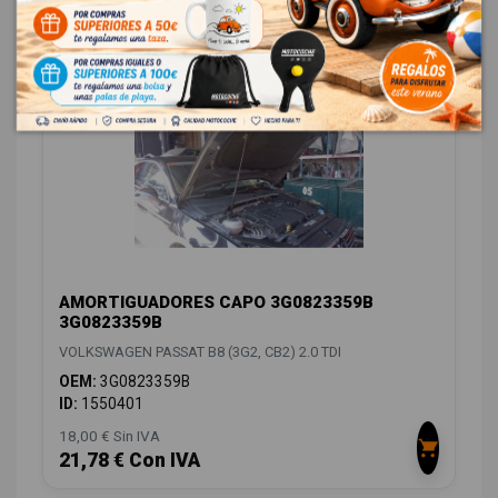
146,00 € Sin IVA
176,66 € Con IVA
AMORTIGUADORES CAPO 3G0823359B
3G0823359B
VOLKSWAGEN PASSAT B8 (3G2, CB2) 2.0 TDI
OEM:
3G0823359B
ID:
1550401
18,00 € Sin IVA
21,78 € Con IVA