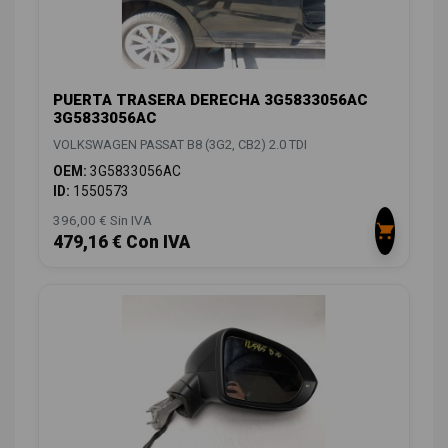
PUERTA TRASERA DERECHA 3G5833056AC
3G5833056AC
VOLKSWAGEN PASSAT B8 (3G2, CB2) 2.0 TDI
OEM:
3G5833056AC
ID:
1550573
396,00 € Sin IVA
479,16 € Con IVA