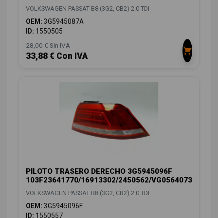
VOLKSWAGEN PASSAT B8 (3G2, CB2) 2.0 TDI
OEM:
3G5945087A
ID:
1550505
28,00 € Sin IVA
33,88 € Con IVA
PILOTO TRASERO DERECHO 3G5945096F
103F23641770/16913302/2450562/VG0564073
VOLKSWAGEN PASSAT B8 (3G2, CB2) 2.0 TDI
OEM:
3G5945096F
ID:
1550557