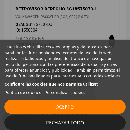
RETROVISOR DERECHO 3G1857507DJ
VOLKSWAGEN PASSAT B8 (3G2, CB2) 2.0 TDI
OEM:
3G1857507DJ
ID:
1550584
148,00 € Sin IVA
179,08 € Con IVA
Este sitio Web utiliza cookies propias y de terceros para
habilitar las funcionalidades técnicas de uso de la web,
realizar estadísticas y análisis del tráfico de navegación
recibido, personalizar las preferencias del usuario y otras
para ofrecer anuncios y publicidad. También permitimos el
uso de funcionalidades para interactuar con redes sociales.
Configure las cookies que nos permite utilizar:
Política de cookies
Personalizar cookies
ACEPTO
ESTRIBOS LATERALES 3G0853858F
3G0853858F
RECHAZAR TODO
VOLKSWAGEN PASSAT B8 (3G2, CB2) 2.0 TDI