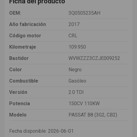
Ficha del producto
OEM:
3Q0505235AH
Año fabricación
2017
Código motor
CRL
Kilometraje
109.950
Bastidor
WVWZZZ3CZJE009252
Color
Negro
Combustible
Gasóleo
Versión
2.0 TDI
Potencia
150CV 110KW
Modelo
PASSAT B8 (3G2, CB2)
Fecha disponible:
2026-06-01