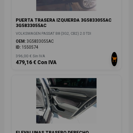
PUERTA TRASERA IZQUIERDA 3G5833055AC
3G5833055AC
VOLKSWAGEN PASSAT B8 (3G2, CB2) 2.0 TDI
OEM:
3G5833055AC
ID:
1550574
396,00 € Sin IVA
479,16 € Con IVA
ELEVALUNAS TRASERO DERECHO