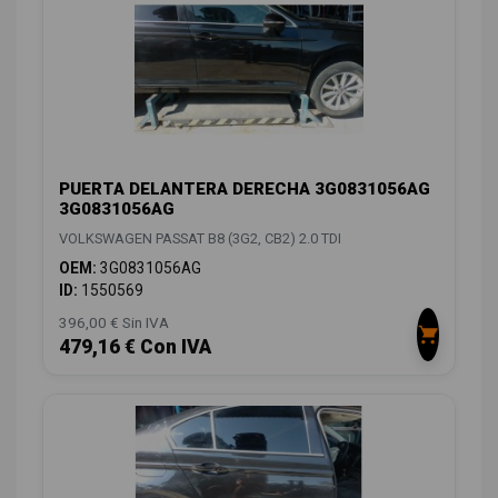
PUERTA DELANTERA DERECHA 3G0831056AG
3G0831056AG
VOLKSWAGEN PASSAT B8 (3G2, CB2) 2.0 TDI
OEM:
3G0831056AG
ID:
1550569
396,00 € Sin IVA
479,16 € Con IVA