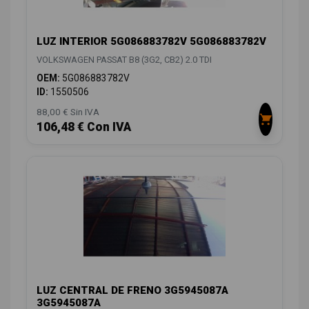
LUZ INTERIOR 5G086883782V 5G086883782V
VOLKSWAGEN PASSAT B8 (3G2, CB2) 2.0 TDI
OEM:
5G086883782V
ID:
1550506
88,00 € Sin IVA
106,48 € Con IVA
LUZ CENTRAL DE FRENO 3G5945087A
3G5945087A