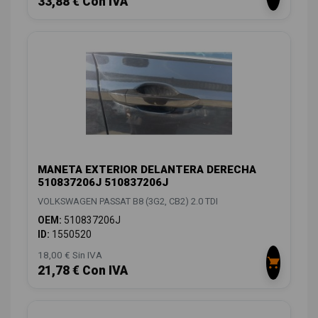
33,88 € Con IVA
MANETA EXTERIOR DELANTERA DERECHA
510837206J 510837206J
VOLKSWAGEN PASSAT B8 (3G2, CB2) 2.0 TDI
OEM:
510837206J
ID:
1550520
18,00 € Sin IVA
21,78 € Con IVA