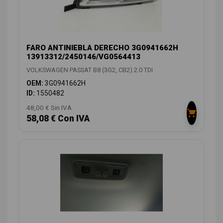
FARO ANTINIEBLA DERECHO 3G0941662H
13913312/2450146/VG0564413
VOLKSWAGEN PASSAT B8 (3G2, CB2) 2.0 TDI
OEM:
3G0941662H
ID:
1550482
48,00 € Sin IVA
58,08 € Con IVA