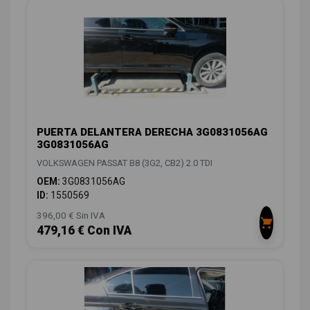
PUERTA DELANTERA DERECHA 3G0831056AG
3G0831056AG
VOLKSWAGEN PASSAT B8 (3G2, CB2) 2.0 TDI
OEM:
3G0831056AG
ID:
1550569
396,00 € Sin IVA
479,16 € Con IVA