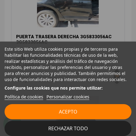
PUERTA TRASERA DERECHA 3G5833056AC
3G5833056AC
Este sitio Web utiliza cookies propias y de terceros para
VOLKSWAGEN PASSAT B8 (3G2, CB2) 2.0 TDI
habilitar las funcionalidades técnicas de uso de la web,
OEM:
3G5833056AC
realizar estadísticas y análisis del tráfico de navegación
ID:
1550573
recibido, personalizar las preferencias del usuario y otras
para ofrecer anuncios y publicidad. También permitimos el
396,00 € Sin IVA
uso de funcionalidades para interactuar con redes sociales.
479,16 € Con IVA
Configure las cookies que nos permite utilizar:
Política de cookies
Personalizar cookies
ACEPTO
RECHAZAR TODO