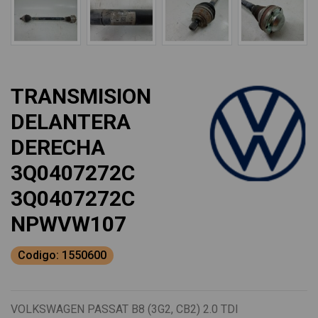
TRANSMISION
DELANTERA
DERECHA
3Q0407272C
3Q0407272C
NPWVW107
Codigo: 1550600
VOLKSWAGEN PASSAT B8 (3G2, CB2) 2.0 TDI