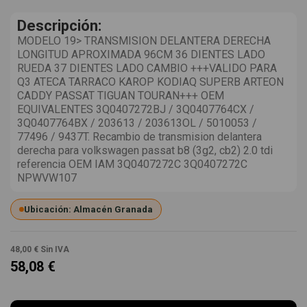
Descripción:
MODELO 19> TRANSMISION DELANTERA DERECHA
LONGITUD APROXIMADA 96CM 36 DIENTES LADO
RUEDA 37 DIENTES LADO CAMBIO +++VALIDO PARA
Q3 ATECA TARRACO KAROP KODIAQ SUPERB ARTEON
CADDY PASSAT TIGUAN TOURAN+++ OEM
EQUIVALENTES 3Q0407272BJ / 3Q0407764CX /
3Q0407764BX / 203613 / 203613OL / 5010053 /
77496 / 9437T. Recambio de transmision delantera
derecha para volkswagen passat b8 (3g2, cb2) 2.0 tdi
referencia OEM IAM 3Q0407272C 3Q0407272C
NPWVW107
Ubicación: Almacén Granada
48,00 €
Sin IVA
58,08 €