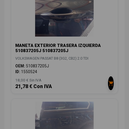
MANETA EXTERIOR TRASERA IZQUIERDA
510837205J 510837205J
VOLKSWAGEN PASSAT B8 (3G2, CB2) 2.0 TDI
OEM:
510837205J
ID:
1550524
18,00 € Sin IVA
21,78 € Con IVA