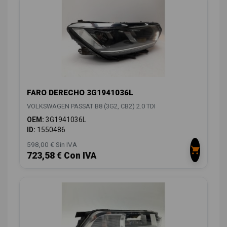
FARO DERECHO 3G1941036L
VOLKSWAGEN PASSAT B8 (3G2, CB2) 2.0 TDI
OEM:
3G1941036L
ID:
1550486
598,00 € Sin IVA
723,58 € Con IVA