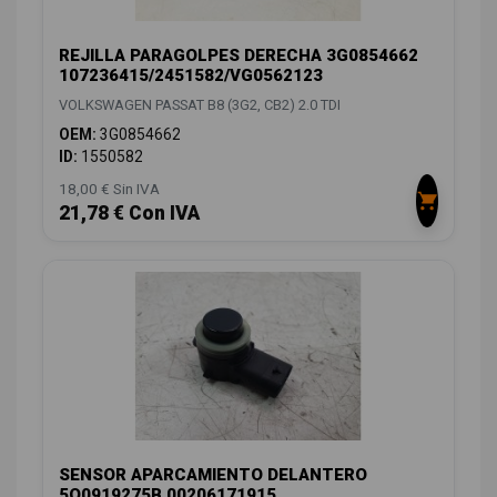
REJILLA PARAGOLPES DERECHA 3G0854662
107236415/2451582/VG0562123
VOLKSWAGEN PASSAT B8 (3G2, CB2) 2.0 TDI
OEM:
3G0854662
ID:
1550582
18,00 € Sin IVA
21,78 € Con IVA
SENSOR APARCAMIENTO DELANTERO
5Q0919275B 00206171915