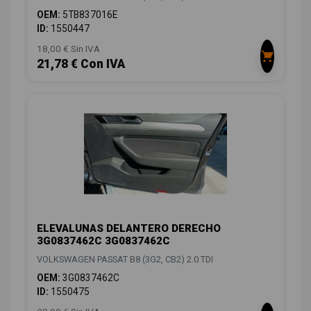
OEM:
5TB837016E
ID:
1550447
18,00 € Sin IVA
21,78 € Con IVA
ELEVALUNAS DELANTERO DERECHO
3G0837462C 3G0837462C
VOLKSWAGEN PASSAT B8 (3G2, CB2) 2.0 TDI
OEM:
3G0837462C
ID:
1550475