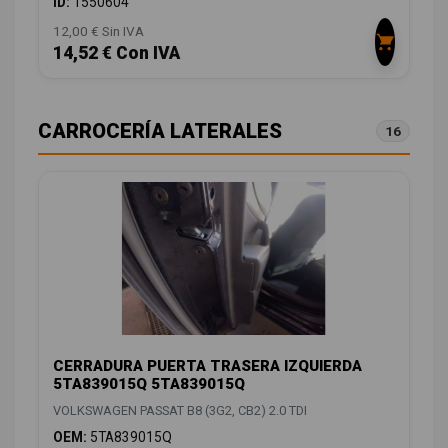
ID:
1550604
12,00 € Sin IVA
14,52 € Con IVA
CARROCERÍA LATERALES
16
CERRADURA PUERTA TRASERA IZQUIERDA
5TA839015Q 5TA839015Q
VOLKSWAGEN PASSAT B8 (3G2, CB2) 2.0 TDI
OEM:
5TA839015Q