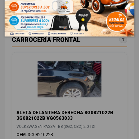
798,00 € Sin IVA
965,58 € Con IVA
CARROCERÍA FRONTAL
7
ALETA DELANTERA DERECHA 3G0821022B
3G0821022B VG0563033
VOLKSWAGEN PASSAT B8 (3G2, CB2) 2.0 TDI
OEM:
3G0821022B