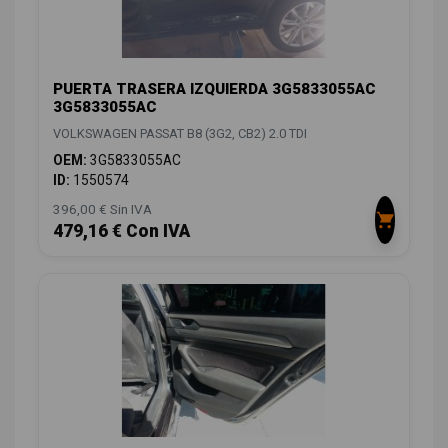
PUERTA TRASERA IZQUIERDA 3G5833055AC
3G5833055AC
VOLKSWAGEN PASSAT B8 (3G2, CB2) 2.0 TDI
OEM:
3G5833055AC
ID:
1550574
396,00 € Sin IVA
479,16 € Con IVA