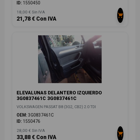
ID:
1550450
18,00 € Sin IVA
21,78 € Con IVA
ELEVALUNAS DELANTERO IZQUIERDO
3G0837461C 3G0837461C
VOLKSWAGEN PASSAT B8 (3G2, CB2) 2.0 TDI
OEM:
3G0837461C
ID:
1550476
28,00 € Sin IVA
33,88 € Con IVA