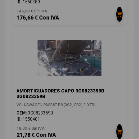
ID:
1550389
146,00 € Sin IVA
176,66 € Con IVA
AMORTIGUADORES CAPO 3G0823359B
3G0823359B
VOLKSWAGEN PASSAT B8 (3G2, CB2) 2.0 TDI
OEM:
3G0823359B
ID:
1550401
18,00 € Sin IVA
21,78 € Con IVA