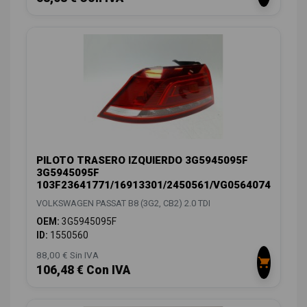
PILOTO TRASERO IZQUIERDO 3G5945095F
3G5945095F
103F23641771/16913301/2450561/VG0564074
VOLKSWAGEN PASSAT B8 (3G2, CB2) 2.0 TDI
OEM:
3G5945095F
ID:
1550560
88,00 € Sin IVA
106,48 € Con IVA