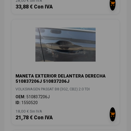
28,00 € Sin IVA
33,88 € Con IVA
MANETA EXTERIOR DELANTERA DERECHA
510837206J 510837206J
VOLKSWAGEN PASSAT B8 (3G2, CB2) 2.0 TDI
OEM:
510837206J
ID:
1550520
18,00 € Sin IVA
21,78 € Con IVA