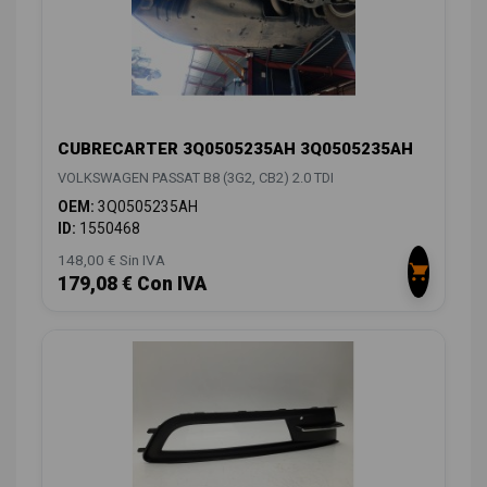
CUBRECARTER 3Q0505235AH 3Q0505235AH
VOLKSWAGEN PASSAT B8 (3G2, CB2) 2.0 TDI
OEM:
3Q0505235AH
ID:
1550468
148,00 € Sin IVA
179,08 € Con IVA