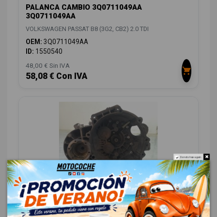
PALANCA CAMBIO 3Q0711049AA
3Q0711049AA
VOLKSWAGEN PASSAT B8 (3G2, CB2) 2.0 TDI
OEM:
3Q0711049AA
ID:
1550540
48,00 € Sin IVA
58,08 € Con IVA
Do not show again.
CAJA CAMBIOS QFZ
VOLKSWAGEN PASSAT B8 (3G2, CB2) 2.0 TDI
ID:
1550433