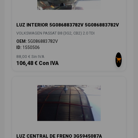
LUZ INTERIOR 5G086883782V 5G086883782V
VOLKSWAGEN PASSAT B8 (3G2, CB2) 2.0 TDI
OEM:
5G086883782V
ID:
1550506
88,00 € Sin IVA
106,48 € Con IVA
LUZ CENTRAL DE FRENO 3G5945087A