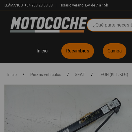
LLÁMANOS: +34 958 28 58 88
Horario verano: L-V de 7 a 15h
Inicio
Recambios
Campa
Inicio
/
Piezas vehículos
/
SEAT
/
LEON (KL1, KLG)