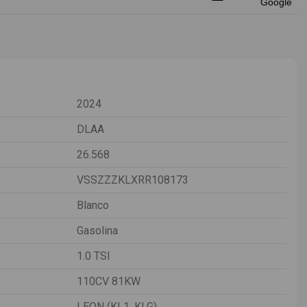
2024
DLAA
26.568
VSSZZZKLXRR108173
Blanco
Gasolina
1.0 TSI
110CV 81KW
LEON (KL1, KLG)