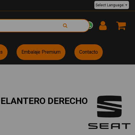
Select Language
▼
EUR €
es
Embalaje Premium
Contacto
DELANTERO DERECHO