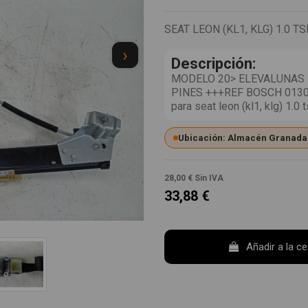
SEAT LEON (KL1, KLG) 1.0 TS
›
Descripción:
MODELO 20> ELEVALUNAS
PINES +++REF BOSCH 013082
para seat leon (kl1, klg) 1
Ubicación: Almacén Granada
28,00 €
Sin IVA
33,88 €
Añadir a la c