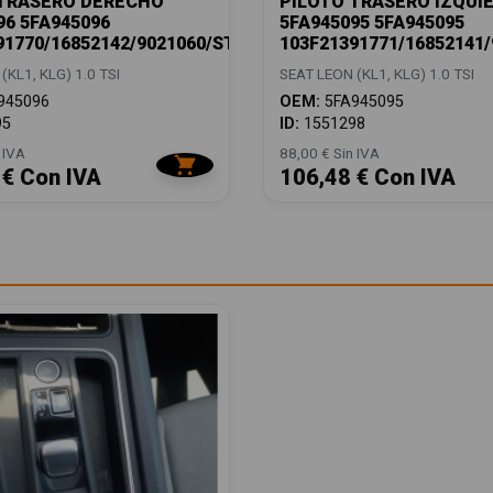
 TRASERO DERECHO
PILOTO TRASERO IZQUI
96 5FA945096
5FA945095 5FA945095
91770/16852142/9021060/ST4304053
103F21391771/16852141
(KL1, KLG) 1.0 TSI
SEAT LEON (KL1, KLG) 1.0 TSI
945096
OEM:
5FA945095
95
ID:
1551298
 IVA
88,00 € Sin IVA
 € Con IVA
106,48 € Con IVA