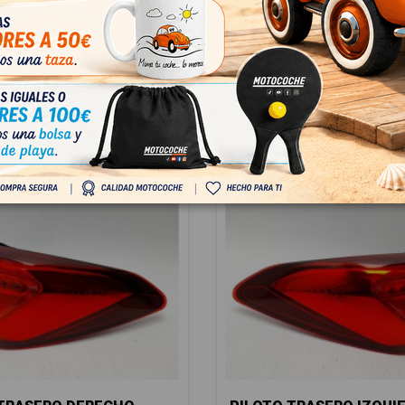
061675B
34
 IVA
€ Con IVA