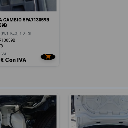
 CAMBIO 5FA713059B
59B
(KL1, KLG) 1.0 TSI
713059B
78
 IVA
 € Con IVA