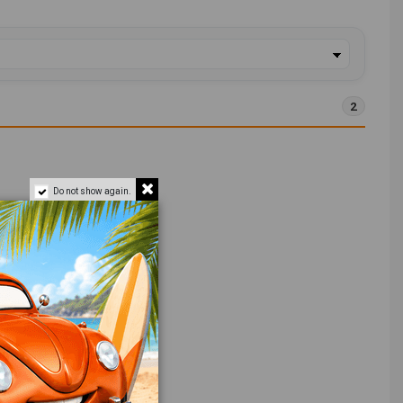
2
Do not show again.