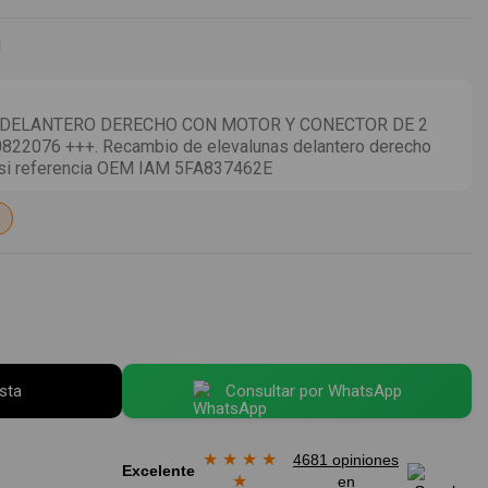
I
 DELANTERO DERECHO CON MOTOR Y CONECTOR DE 2
2076 +++. Recambio de elevalunas delantero derecho
.0 tsi referencia OEM IAM 5FA837462E
esta
Consultar por WhatsApp
★
★
★
★
4681 opiniones
Excelente
★
en