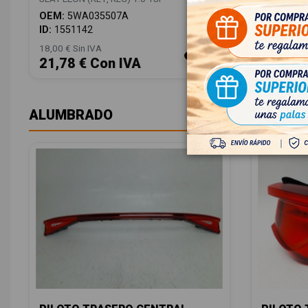
OEM:
5WA035507A
OEM:
5FB
ID:
1551142
ID:
15512
18,00 € Sin IVA
48,00 € Sin
21,78 € Con IVA
58,08 
ALUMBRADO