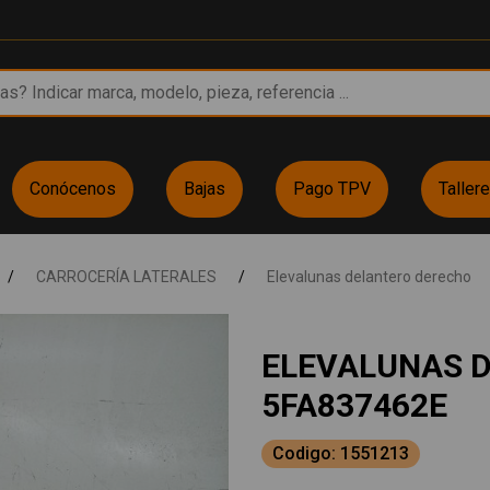
Conócenos
Bajas
Pago TPV
Taller
/
CARROCERÍA LATERALES
/
Elevalunas delantero derecho
ELEVALUNAS 
5FA837462E
Codigo: 1551213