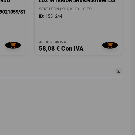
ERDO
LUZ INTERIOR 5H0959561BMTJA
SEAT LEON (KL1, KLG) 1.0 TSI
/9021059/ST4304054
ID:
1551244
48,00 € Sin IVA
58,08 € Con IVA
2