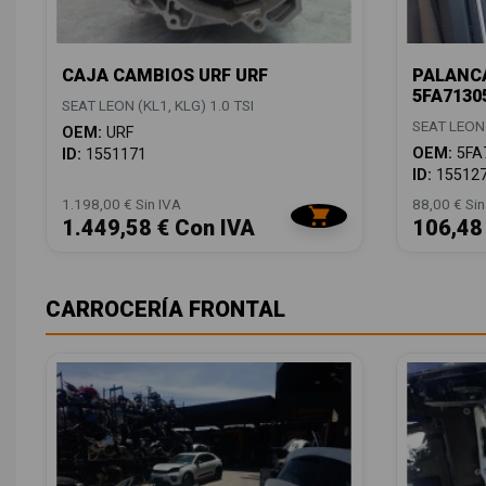
CAJA CAMBIOS URF URF
PALANCA
5FA7130
SEAT LEON (KL1, KLG) 1.0 TSI
SEAT LEON 
OEM:
URF
OEM:
5FA
ID:
1551171
ID:
15512
1.198,00 € Sin IVA
88,00 € Sin
1.449,58 € Con IVA
106,48
CARROCERÍA FRONTAL