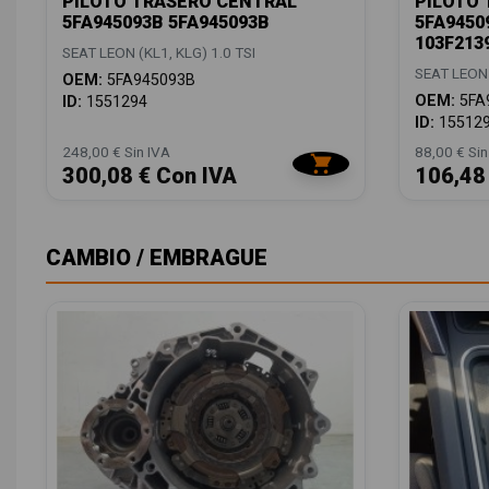
PILOTO TRASERO CENTRAL
PILOTO
5FA945093B 5FA945093B
5FA9450
103F213
SEAT LEON (KL1, KLG) 1.0 TSI
SEAT LEON 
OEM:
5FA945093B
OEM:
5FA
ID:
1551294
ID:
15512
248,00 € Sin IVA
88,00 € Sin
300,08 € Con IVA
106,48
CAMBIO / EMBRAGUE