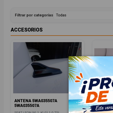
Filtrar por categorías
ACCESORIOS
ANTENA 5WA035507A
JUEGO 
5WA035507A
5FB0616
SEAT LEON (KL1, KLG) 1.0 TSI
SEAT LEON 