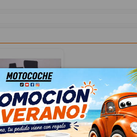
ALFOMBRILLAS
75B 5FB061675B
(KL1, KLG) 1.0 TSI