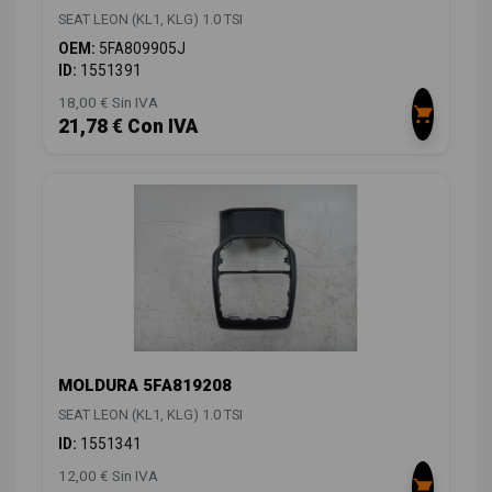
SEAT LEON (KL1, KLG) 1.0 TSI
OEM:
5FA809905J
ID:
1551391
18,00 € Sin IVA
21,78 € Con IVA
MOLDURA 5FA819208
SEAT LEON (KL1, KLG) 1.0 TSI
ID:
1551341
12,00 € Sin IVA