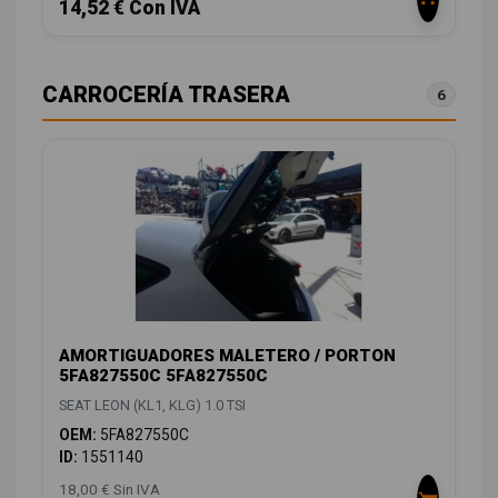
14,52 € Con IVA
CARROCERÍA TRASERA
6
AMORTIGUADORES MALETERO / PORTON
5FA827550C 5FA827550C
SEAT LEON (KL1, KLG) 1.0 TSI
OEM:
5FA827550C
ID:
1551140
18,00 € Sin IVA