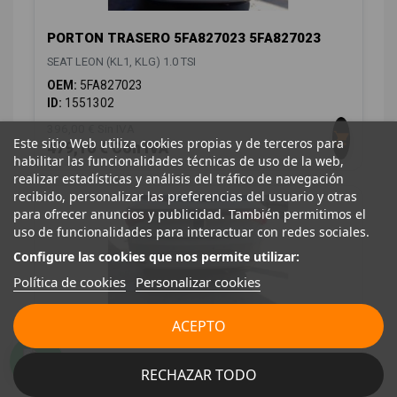
PORTON TRASERO 5FA827023 5FA827023
SEAT LEON (KL1, KLG) 1.0 TSI
OEM:
5FA827023
ID:
1551302
396,00 € Sin IVA
Este sitio Web utiliza cookies propias y de terceros para
479,16 € Con IVA
habilitar las funcionalidades técnicas de uso de la web,
realizar estadísticas y análisis del tráfico de navegación
recibido, personalizar las preferencias del usuario y otras
para ofrecer anuncios y publicidad. También permitimos el
uso de funcionalidades para interactuar con redes sociales.
Configure las cookies que nos permite utilizar:
Política de cookies
Personalizar cookies
ACEPTO
REFUERZO PARAGOLPES TRASERO
RECHAZAR TODO
5FA807305B 5FA807305B