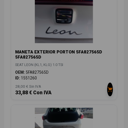
MANETA EXTERIOR PORTON 5FA827565D
5FA827565D
SEAT LEON (KL1, KLG) 1.0 TSI
OEM:
5FA827565D
ID:
1551260
28,00 € Sin IVA
33,88 € Con IVA