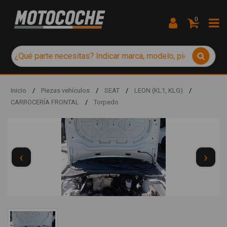
0
Inicio
/
Piezas vehículos
/
SEAT
/
LEON (KL1, KLG)
/
CARROCERÍA FRONTAL
/
Torpedo
‹
›