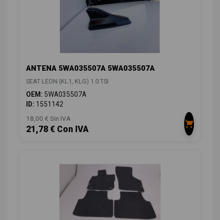
ANTENA 5WA035507A 5WA035507A
SEAT LEON (KL1, KLG) 1.0 TSI
OEM:
5WA035507A
ID:
1551142
18,00 € Sin IVA
21,78 € Con IVA