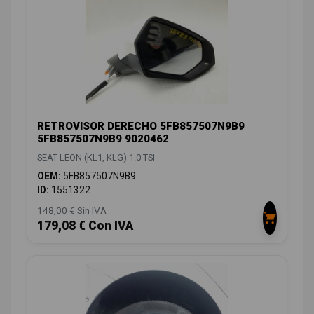
RETROVISOR DERECHO 5FB857507N9B9
5FB857507N9B9 9020462
SEAT LEON (KL1, KLG) 1.0 TSI
OEM:
5FB857507N9B9
ID:
1551322
148,00 € Sin IVA
179,08 € Con IVA