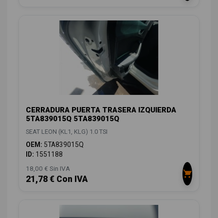
CERRADURA PUERTA TRASERA IZQUIERDA
5TA839015Q 5TA839015Q
SEAT LEON (KL1, KLG) 1.0 TSI
OEM:
5TA839015Q
ID:
1551188
18,00 € Sin IVA
21,78 € Con IVA