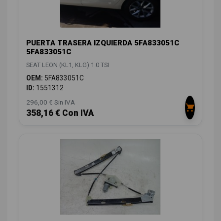
PUERTA TRASERA IZQUIERDA 5FA833051C
5FA833051C
SEAT LEON (KL1, KLG) 1.0 TSI
OEM:
5FA833051C
ID:
1551312
296,00 € Sin IVA
358,16 € Con IVA