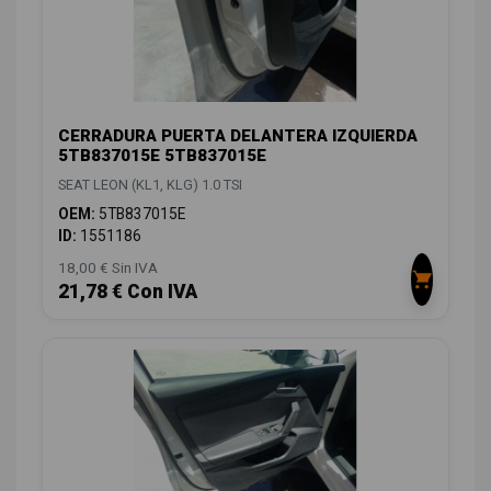
CERRADURA PUERTA DELANTERA IZQUIERDA
5TB837015E 5TB837015E
SEAT LEON (KL1, KLG) 1.0 TSI
OEM:
5TB837015E
ID:
1551186
18,00 € Sin IVA
21,78 € Con IVA