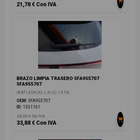
21,78 € Con IVA
BRAZO LIMPIA TRASERO 5FA955707
5FA955707
SEAT LEON (KL1, KLG) 1.0 TSI
OEM:
5FA955707
ID:
1551161
28,00 € Sin IVA
33,88 € Con IVA