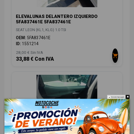
ELEVALUNAS DELANTERO IZQUIERDO
5FA837461E 5FA837461E
SEAT LEON (KL1, KLG) 1.0 TSI
OEM:
5FA837461E
ID:
1551214
28,00 € Sin IVA
33,88 € Con IVA
Do not show again.
ELEVALUNAS TRASERO IZQUIERDO