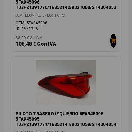
5FA945096
103F21391770/16852142/9021060/ST4304053
SEAT LEON (KL1, KLG) 1.0 TSI
OEM:
5FA945096
ID:
1551295
88,00 € Sin IVA
106,48 € Con IVA
PILOTO TRASERO IZQUIERDO 5FA945095
5FA945095
103F21391771/16852141/9021059/ST4304054