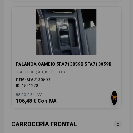
PALANCA CAMBIO 5FA713059B 5FA713059B
SEAT LEON (KL1, KLG) 1.0 TSI
OEM:
5FA713059B
ID:
1551278
88,00 € Sin IVA
106,48 € Con IVA
CARROCERÍA FRONTAL
2