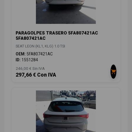
PARAGOLPES TRASERO 5FA807421AC
5FA807421AC
SEAT LEON (KL1, KLG) 1.0 TSI
OEM:
5FA807421AC
ID:
1551284
246,00 € Sin IVA
297,66 € Con IVA