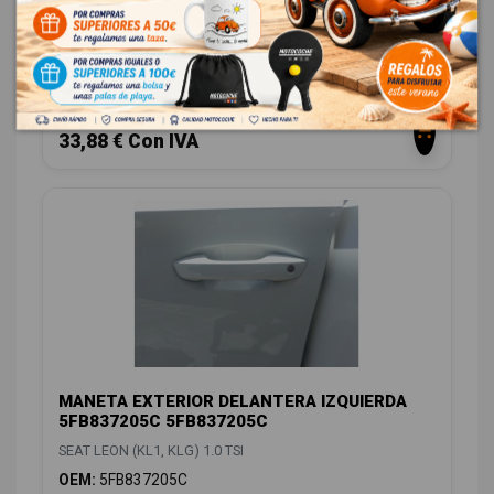
5FA839461A 5FA839461A
SEAT LEON (KL1, KLG) 1.0 TSI
OEM:
5FA839461A
ID:
1551216
28,00 € Sin IVA
33,88 € Con IVA
MANETA EXTERIOR DELANTERA IZQUIERDA
5FB837205C 5FB837205C
SEAT LEON (KL1, KLG) 1.0 TSI
OEM:
5FB837205C