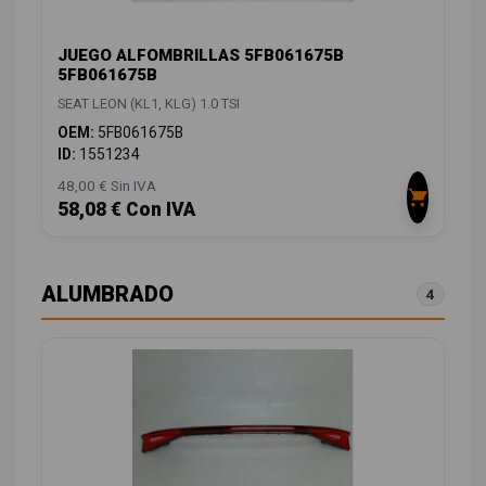
JUEGO ALFOMBRILLAS 5FB061675B
5FB061675B
SEAT LEON (KL1, KLG) 1.0 TSI
OEM:
5FB061675B
ID:
1551234
48,00 € Sin IVA
58,08 € Con IVA
ALUMBRADO
4