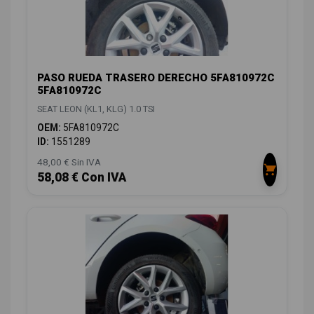
PASO RUEDA TRASERO DERECHO 5FA810972C
5FA810972C
SEAT LEON (KL1, KLG) 1.0 TSI
OEM:
5FA810972C
ID:
1551289
48,00 € Sin IVA
58,08 € Con IVA