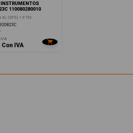
 INSTRUMENTOS
23C 110080280010
 XL (5P5) 1.9 TDI
920823C
6
 IVA
€ Con IVA