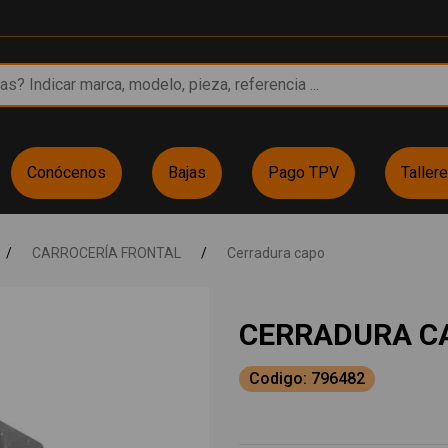
Conócenos
Bajas
Pago TPV
Taller
/
CARROCERÍA FRONTAL
/
Cerradura capo
CERRADURA C
Codigo: 796482