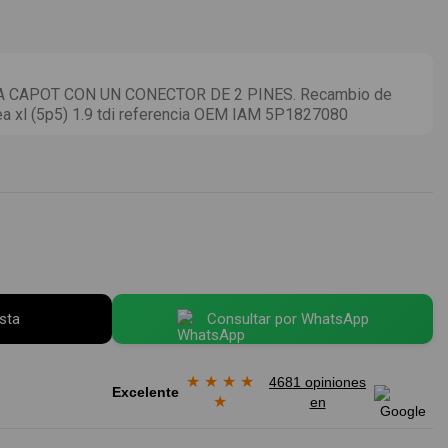
 CAPOT CON UN CONECTOR DE 2 PINES. Recambio de
tea xl (5p5) 1.9 tdi referencia OEM IAM 5P1827080
esta
Consultar por WhatsApp
★
★
★
★
4681 opiniones
Excelente
★
en