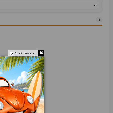
1
Do not show again.