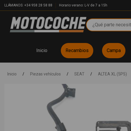
LLÁMANOS: +34 958 28 58 88
Horario verano: L-V de 7 a 15h
Inicio
Recambios
Campa
Inicio
/
Piezas vehículos
/
SEAT
/
ALTEA XL (5P5)