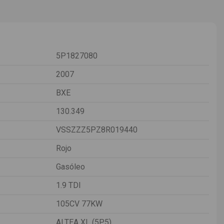
5P1827080
2007
BXE
130.349
VSSZZZ5PZ8R019440
Rojo
Gasóleo
1.9 TDI
105CV 77KW
ALTEA XL (5P5)