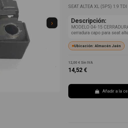
SEAT ALTEA XL (5P5) 1.9 TDI
Descripción:
›
MODELO 04-15 CERRADURA
cerradura capo para seat al
Ubicación: Almacén Jaén
12,00 €
Sin IVA
14,52 €
Añadir a la c