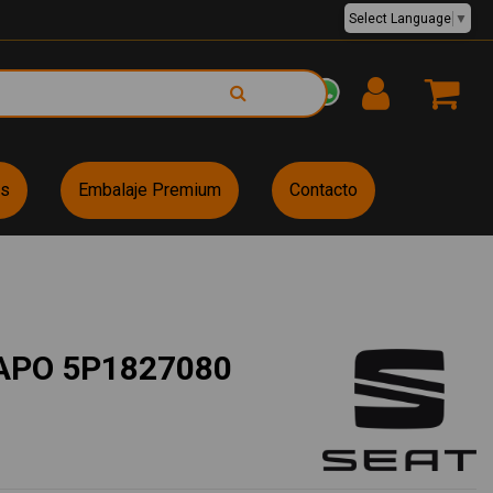
Select Language
▼
EUR €
es
Embalaje Premium
Contacto
APO 5P1827080