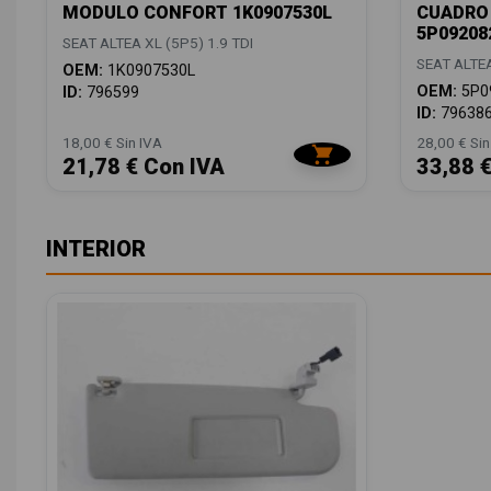
MODULO CONFORT 1K0907530L
CUADRO
5P09208
SEAT ALTEA XL (5P5) 1.9 TDI
SEAT ALTEA
OEM:
1K0907530L
OEM:
5P0
ID:
796599
ID:
79638
18,00 € Sin IVA
28,00 € Sin
21,78 € Con IVA
33,88 
INTERIOR