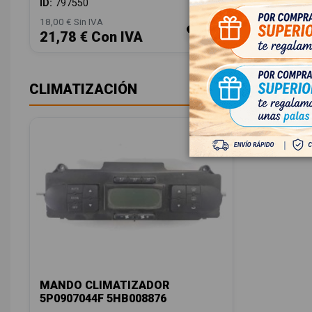
ID:
797550
18,00 € Sin IVA
21,78 € Con IVA
CLIMATIZACIÓN
MANDO CLIMATIZADOR
5P0907044F 5HB008876