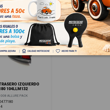
TRASERO IZQUIERDO
180 104LLM132
008 ALLURE PACK
0477180
14