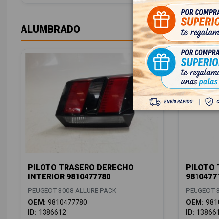
ALUMBRADO
PILOTO TRASERO DERECHO
PILOTO 
INTERIOR 9810477780
9810477
PEUGEOT 3008 ALLURE PACK
PEUGEOT 3
OEM:
9810477780
OEM:
981
ID:
1386612
ID:
13866