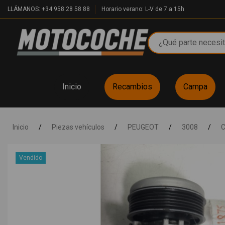
LLÁMANOS: +34 958 28 58 88
Horario verano: L-V de 7 a 15h
Inicio
Recambios
Campa
Inicio
/
Piezas vehículos
/
PEUGEOT
/
3008
/
C
Vendido