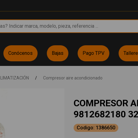
Conócenos
Bajas
Pago TPV
Taller
LIMATIZACIÓN
/
Compresor aire acondicionado
COMPRESOR A
9812682180 3
Codigo: 1386650