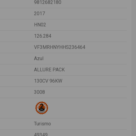
9812682180
2017
HN02
126.284
VF3MRHNYHHS236464
Azul
ALLURE PACK
130CV 96KW
3008
Turismo
49349