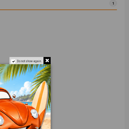
1
Do not show again.