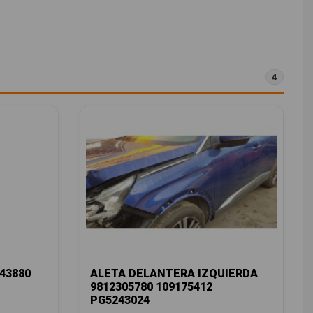
4
43880
ALETA DELANTERA IZQUIERDA
9812305780 109175412
PG5243024