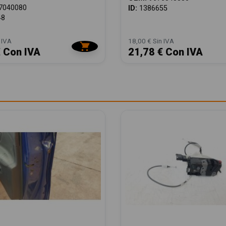
7040080
ID:
1386655
48
 IVA
18,00 € Sin IVA
€ Con IVA
21,78 € Con IVA