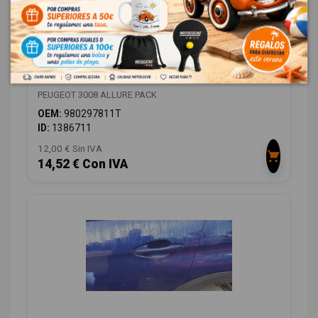
MANETA EXTERIOR DELANTERA IZQUIERDA
980297811T
PEUGEOT 3008 ALLURE PACK
OEM:
980297811T
ID:
1386711
12,00 € Sin IVA
14,52 € Con IVA