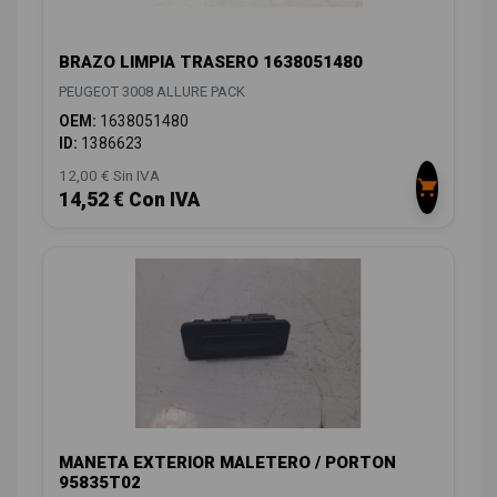
BRAZO LIMPIA TRASERO 1638051480
PEUGEOT 3008 ALLURE PACK
OEM:
1638051480
ID:
1386623
12,00 € Sin IVA
14,52 € Con IVA
MANETA EXTERIOR MALETERO / PORTON
95835T02