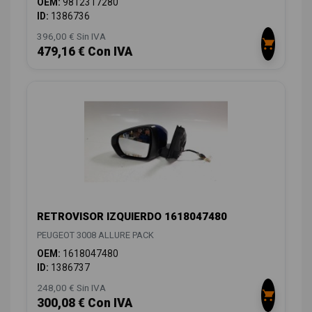
OEM:
9812317280
ID:
1386736
396,00 € Sin IVA
479,16 € Con IVA
RETROVISOR IZQUIERDO 1618047480
PEUGEOT 3008 ALLURE PACK
OEM:
1618047480
ID:
1386737
248,00 € Sin IVA
300,08 € Con IVA