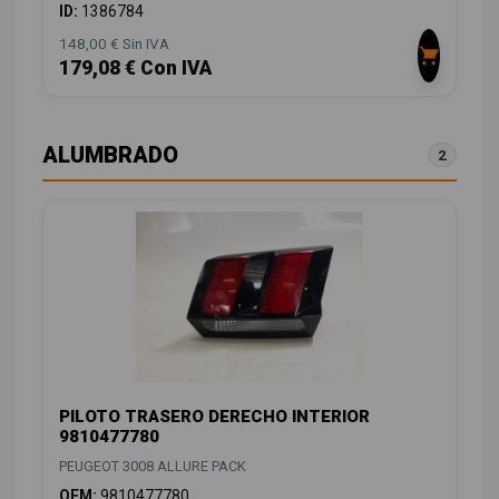
ID:
1386784
148,00 € Sin IVA
179,08 € Con IVA
ALUMBRADO
2
PILOTO TRASERO DERECHO INTERIOR
9810477780
PEUGEOT 3008 ALLURE PACK
OEM:
9810477780