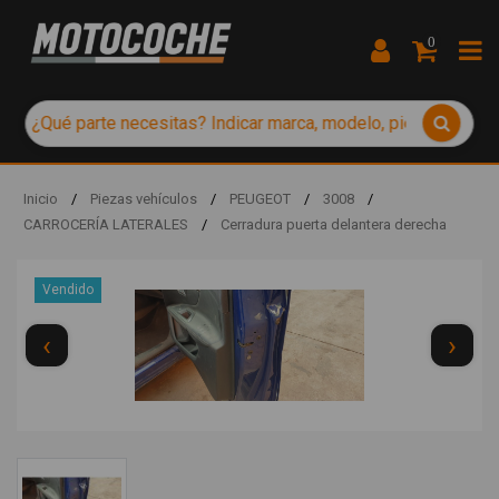
0
Inicio
/
Piezas vehículos
/
PEUGEOT
/
3008
/
CARROCERÍA LATERALES
/
Cerradura puerta delantera derecha
Vendido
‹
›