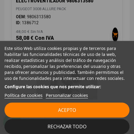
ELECTROVENTILADOR 9806313580
PEUGEOT 3008 ALLURE PACK
OEM:
9806313580
ID:
1386712
48,00 € Sin IVA
58,08 € Con IVA
Este sitio Web utiliza cookies propias y de terceros para
habilitar las funcionalidades técnicas de uso de la web,
realizar estadísticas y análisis del tráfico de navegación
recibido, personalizar las preferencias del usuario y otras
para ofrecer anuncios y publicidad. También permitimos el
uso de funcionalidades para interactuar con redes sociales.
Configure las cookies que nos permite utilizar:
Política de cookies
Personalizar cookies
CONMUTADOR DE ARRANQUE 9804007480
ACEPTO
PEUGEOT 3008 ALLURE PACK
OEM:
9804007480
RECHAZAR TODO
ID:
1386807