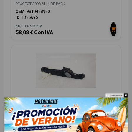
PEUGEOT 3008 ALLURE PACK
OEM:
9810488980
ID:
1386695
48,00 € Sin IVA
58,08 € Con IVA
Do not show again.
ELEVALUNAS TRASERO IZQUIERDO
9810488580
PEUGEOT 3008 ALLURE PACK
OEM:
9810488580
ID:
1386704