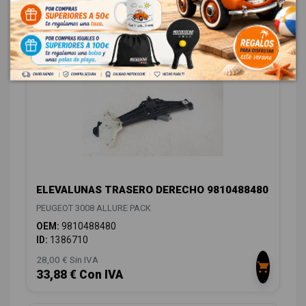
48,00 € Sin IVA
58,08 € Con IVA
ELEVALUNAS TRASERO DERECHO 9810488480
PEUGEOT 3008 ALLURE PACK
OEM:
9810488480
ID:
1386710
28,00 € Sin IVA
33,88 € Con IVA