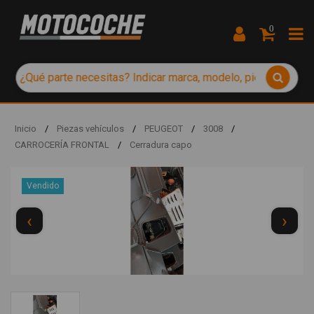
0
Inicio
/
Piezas vehículos
/
PEUGEOT
/
3008
/
CARROCERÍA FRONTAL
/
Cerradura capo
Vendido
‹
›