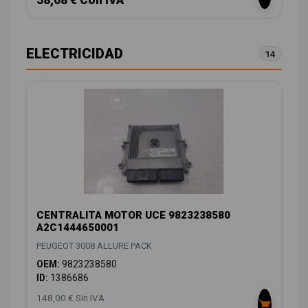
58,08 € Con IVA
ELECTRICIDAD
14
CENTRALITA MOTOR UCE 9823238580
A2C1444650001
PEUGEOT 3008 ALLURE PACK
OEM:
9823238580
ID:
1386686
148,00 € Sin IVA