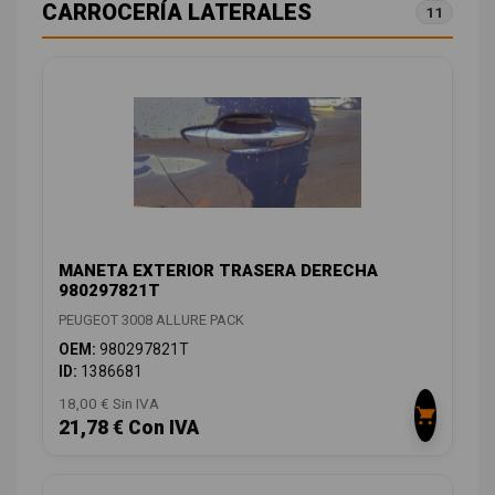
CARROCERÍA LATERALES
11
MANETA EXTERIOR TRASERA DERECHA
980297821T
PEUGEOT 3008 ALLURE PACK
OEM:
980297821T
ID:
1386681
18,00 € Sin IVA
21,78 € Con IVA