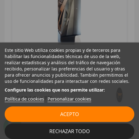
Este sitio Web utiliza cookies propias y de terceros para
MANDO ELEVALUNAS TRASERO IZQUIERDO
habilitar las funcionalidades técnicas de uso de la web,
98044803ZD
realizar estadísticas y análisis del tráfico de navegación
PEUGEOT 3008 ALLURE PACK
recibido, personalizar las preferencias del usuario y otras
para ofrecer anuncios y publicidad. También permitimos el
OEM:
98044803ZD
uso de funcionalidades para interactuar con redes sociales.
ID:
1386707
Configure las cookies que nos permite utilizar:
8,26 € Sin IVA
9,99 € Con IVA
Política de cookies
Personalizar cookies
ACEPTO
RECHAZAR TODO