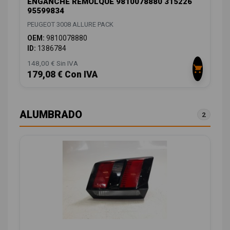
ENGANCHE REMOLQUE 9810078880 315226
95599834
PEUGEOT 3008 ALLURE PACK
OEM:
9810078880
ID:
1386784
148,00 € Sin IVA
179,08 € Con IVA
ALUMBRADO
2