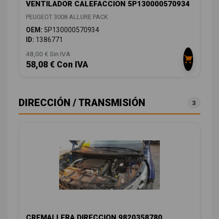
VENTILADOR CALEFACCION 5P130000570934
PEUGEOT 3008 ALLURE PACK
OEM:
5P130000570934
ID:
1386771
48,00 € Sin IVA
58,08 € Con IVA
DIRECCIÓN / TRANSMISIÓN
3
CREMALLERA DIRECCION 9820358780