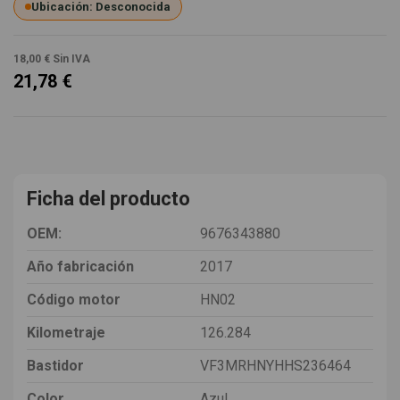
Ubicación: Desconocida
18,00 €
Sin IVA
21,78 €
Ficha del producto
OEM:
9676343880
Año fabricación
2017
Código motor
HN02
Kilometraje
126.284
Bastidor
VF3MRHNYHHS236464
Color
Azul