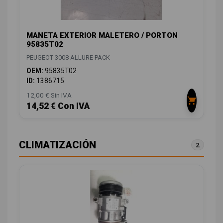
MANETA EXTERIOR MALETERO / PORTON
95835T02
PEUGEOT 3008 ALLURE PACK
OEM:
95835T02
ID:
1386715
12,00 € Sin IVA
14,52 € Con IVA
CLIMATIZACIÓN
2