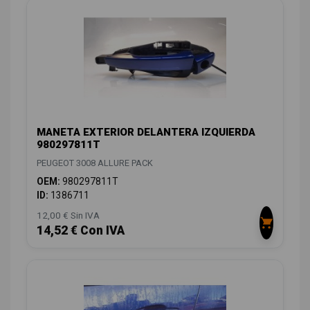
MANETA EXTERIOR DELANTERA IZQUIERDA
980297811T
PEUGEOT 3008 ALLURE PACK
OEM:
980297811T
ID:
1386711
12,00 € Sin IVA
14,52 € Con IVA