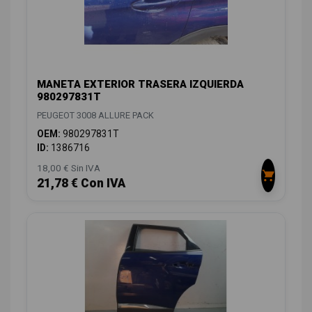
MANETA EXTERIOR TRASERA IZQUIERDA
980297831T
PEUGEOT 3008 ALLURE PACK
OEM:
980297831T
ID:
1386716
18,00 € Sin IVA
21,78 € Con IVA