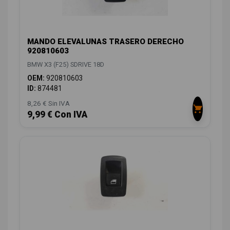
MANDO ELEVALUNAS TRASERO DERECHO
920810603
BMW X3 (F25) SDRIVE 18D
OEM:
920810603
ID:
874481
8,26 € Sin IVA
9,99 € Con IVA