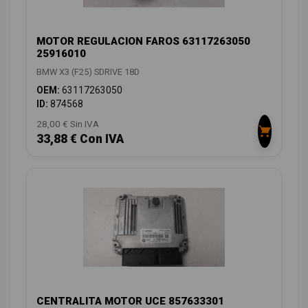
MOTOR REGULACION FAROS 63117263050
25916010
BMW X3 (F25) SDRIVE 18D
OEM:
63117263050
ID:
874568
28,00 € Sin IVA
33,88 € Con IVA
CENTRALITA MOTOR UCE 857633301