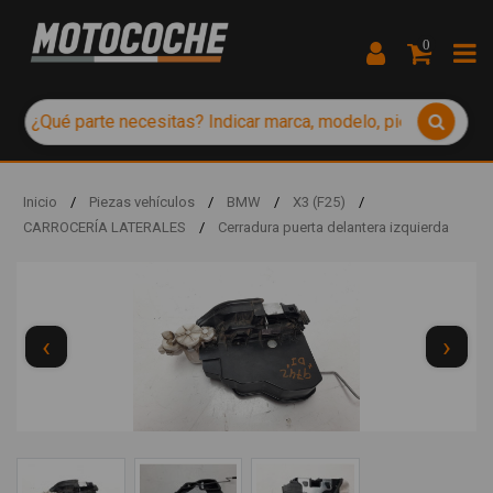
0
Inicio
/
Piezas vehículos
/
BMW
/
X3 (F25)
/
CARROCERÍA LATERALES
/
Cerradura puerta delantera izquierda
‹
›