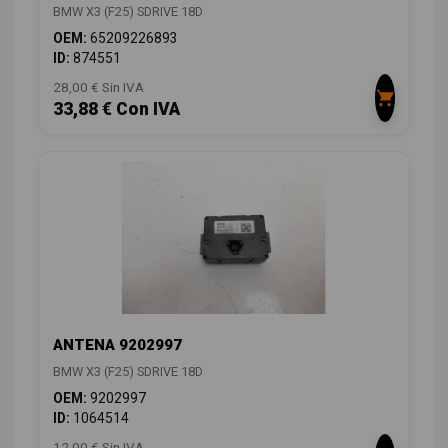
BMW X3 (F25) SDRIVE 18D
OEM:
65209226893
ID:
874551
28,00 € Sin IVA
33,88 € Con IVA
ANTENA 9202997
BMW X3 (F25) SDRIVE 18D
OEM:
9202997
ID:
1064514
12,00 € Sin IVA