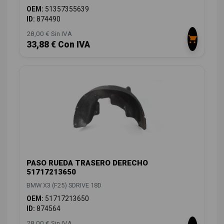
OEM:
51357355639
ID:
874490
28,00 € Sin IVA
33,88 € Con IVA
PASO RUEDA TRASERO DERECHO
51717213650
BMW X3 (F25) SDRIVE 18D
OEM:
51717213650
ID:
874564
28,00 € Sin IVA