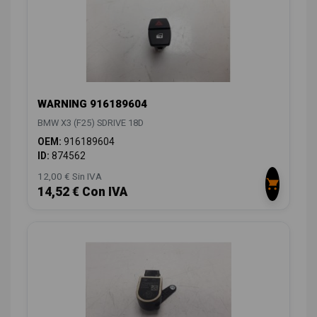
WARNING 916189604
BMW X3 (F25) SDRIVE 18D
OEM:
916189604
ID:
874562
12,00 € Sin IVA
14,52 € Con IVA