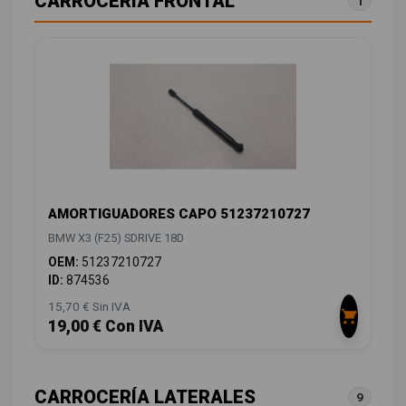
CARROCERÍA FRONTAL
1
AMORTIGUADORES CAPO 51237210727
BMW X3 (F25) SDRIVE 18D
OEM:
51237210727
ID:
874536
15,70 € Sin IVA
19,00 € Con IVA
CARROCERÍA LATERALES
9