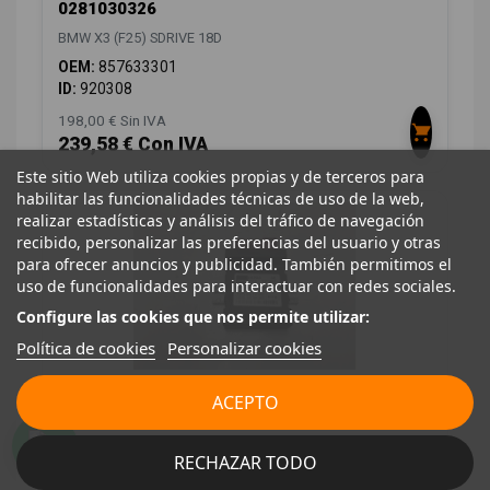
0281030326
BMW X3 (F25) SDRIVE 18D
OEM:
857633301
ID:
920308
198,00 € Sin IVA
239,58 € Con IVA
Este sitio Web utiliza cookies propias y de terceros para
habilitar las funcionalidades técnicas de uso de la web,
realizar estadísticas y análisis del tráfico de navegación
recibido, personalizar las preferencias del usuario y otras
para ofrecer anuncios y publicidad. También permitimos el
uso de funcionalidades para interactuar con redes sociales.
Configure las cookies que nos permite utilizar:
Política de cookies
Personalizar cookies
ACEPTO
MODULO ELECTRONICO 7371832
01334445242
BMW X3 (F25) SDRIVE 18D
RECHAZAR TODO
OEM:
7371832