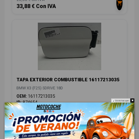
33,88 € Con IVA
TAPA EXTERIOR COMBUSTIBLE 16117213035
BMW X3 (F25) SDRIVE 18D
OEM:
16117213035
ID:
874654
Do not show again.
18,00 € Sin IVA
21,78 € Con IVA