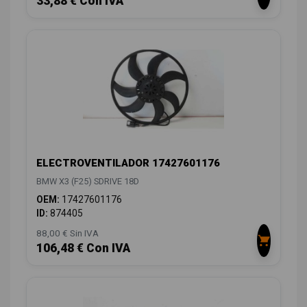
33,88 € Con IVA
ELECTROVENTILADOR 17427601176
BMW X3 (F25) SDRIVE 18D
OEM:
17427601176
ID:
874405
88,00 € Sin IVA
106,48 € Con IVA