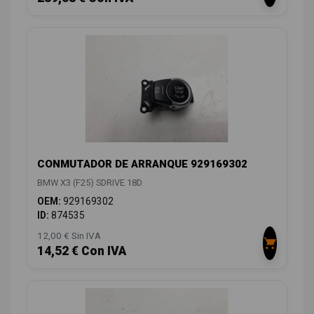
CONMUTADOR DE ARRANQUE 929169302
BMW X3 (F25) SDRIVE 18D
OEM:
929169302
ID:
874535
12,00 € Sin IVA
14,52 € Con IVA