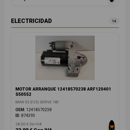
ELECTRICIDAD
14
MOTOR ARRANQUE 12418570238 ARF120401
S50552
BMW X3 (F25) SDRIVE 18D
OEM:
12418570238
ID:
874393
28,00 € Sin IVA