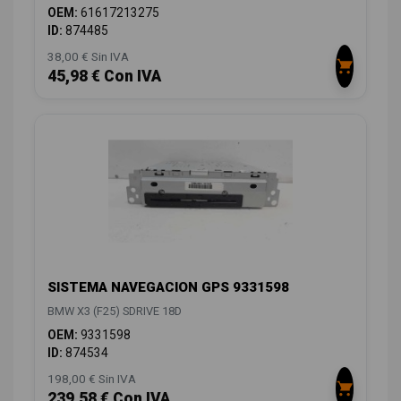
OEM:
61617213275
ID:
874485
38,00 € Sin IVA
45,98 € Con IVA
SISTEMA NAVEGACION GPS 9331598
BMW X3 (F25) SDRIVE 18D
OEM:
9331598
ID:
874534
198,00 € Sin IVA
239,58 € Con IVA