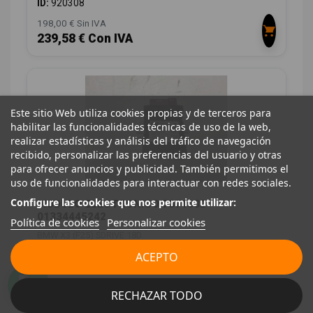
ID:
920308
198,00 € Sin IVA
239,58 € Con IVA
Este sitio Web utiliza cookies propias y de terceros para
habilitar las funcionalidades técnicas de uso de la web,
realizar estadísticas y análisis del tráfico de navegación
recibido, personalizar las preferencias del usuario y otras
para ofrecer anuncios y publicidad. También permitimos el
uso de funcionalidades para interactuar con redes sociales.
Configure las cookies que nos permite utilizar:
MODULO ELECTRONICO 7371832
01334445242
Política de cookies
Personalizar cookies
BMW X3 (F25) SDRIVE 18D
OEM:
7371832
ACEPTO
ID:
1064486
12,00 € Sin IVA
RECHAZAR TODO
14,52 € Con IVA