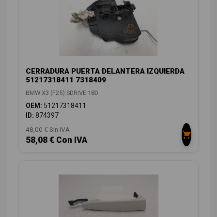
CERRADURA PUERTA DELANTERA IZQUIERDA
51217318411 7318409
BMW X3 (F25) SDRIVE 18D
OEM:
51217318411
ID:
874397
48,00 € Sin IVA
58,08 € Con IVA