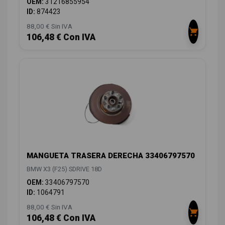
OEM:
31216855954
ID:
874423
88,00 € Sin IVA
106,48 € Con IVA
MANGUETA TRASERA DERECHA 33406797570
BMW X3 (F25) SDRIVE 18D
OEM:
33406797570
ID:
1064791
88,00 € Sin IVA
106,48 € Con IVA