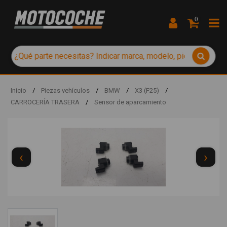
0
Inicio
/
Piezas vehículos
/
BMW
/
X3 (F25)
/
CARROCERÍA TRASERA
/
Sensor de aparcamiento
‹
›