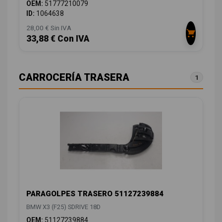
OEM:
51777210079
ID:
1064638
28,00 € Sin IVA
33,88 € Con IVA
CARROCERÍA TRASERA
1
PARAGOLPES TRASERO 51127239884
BMW X3 (F25) SDRIVE 18D
OEM:
51127239884