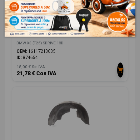
TAPA EXTERIOR COMBUSTIBLE 16117213035
BMW X3 (F25) SDRIVE 18D
OEM:
16117213035
ID:
874654
18,00 € Sin IVA
21,78 € Con IVA