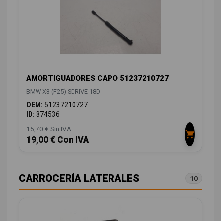
AMORTIGUADORES CAPO 51237210727
BMW X3 (F25) SDRIVE 18D
OEM:
51237210727
ID:
874536
15,70 € Sin IVA
19,00 € Con IVA
CARROCERÍA LATERALES
10