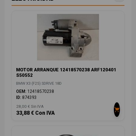
MOTOR ARRANQUE 12418570238 ARF120401
S50552
BMW X3 (F25) SDRIVE 18D
OEM:
12418570238
ID:
874393
28,00 € Sin IVA
33,88 € Con IVA