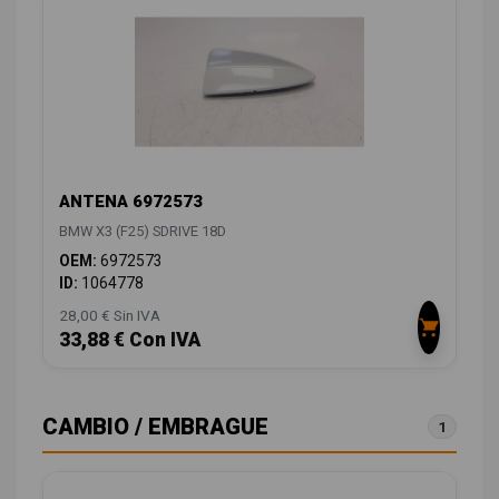
ANTENA 6972573
BMW X3 (F25) SDRIVE 18D
OEM:
6972573
ID:
1064778
28,00 € Sin IVA
33,88 € Con IVA
CAMBIO / EMBRAGUE
1