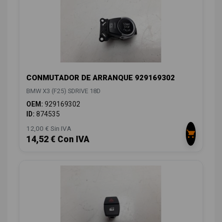
CONMUTADOR DE ARRANQUE 929169302
BMW X3 (F25) SDRIVE 18D
OEM:
929169302
ID:
874535
12,00 € Sin IVA
14,52 € Con IVA