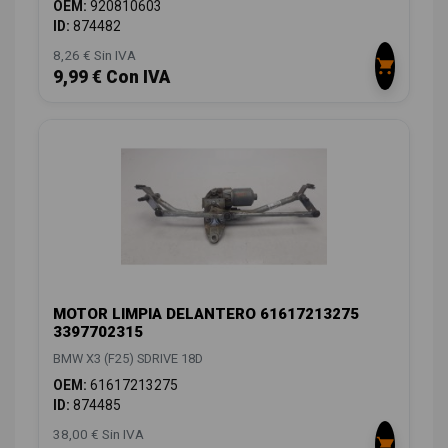
OEM:
920810603
ID:
874482
8,26 € Sin IVA
9,99 € Con IVA
MOTOR LIMPIA DELANTERO 61617213275
3397702315
BMW X3 (F25) SDRIVE 18D
OEM:
61617213275
ID:
874485
38,00 € Sin IVA