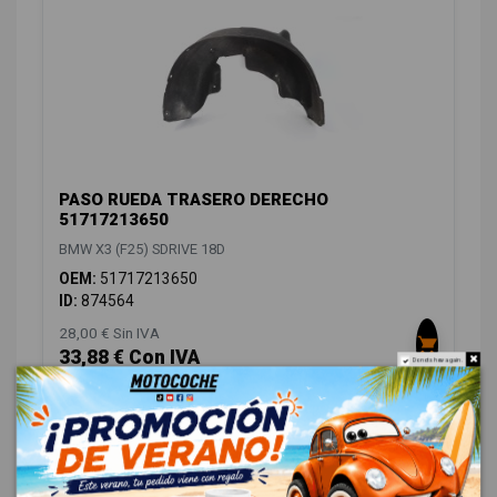
PASO RUEDA TRASERO DERECHO
51717213650
BMW X3 (F25) SDRIVE 18D
OEM:
51717213650
ID:
874564
28,00 € Sin IVA
33,88 € Con IVA
Do not show again.