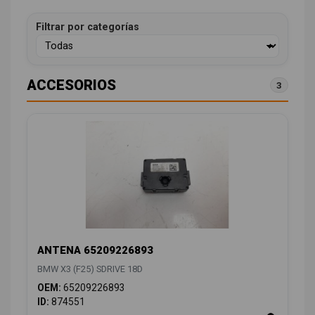
Filtrar por categorías
ACCESORIOS
3
ANTENA 65209226893
BMW X3 (F25) SDRIVE 18D
OEM:
65209226893
ID:
874551