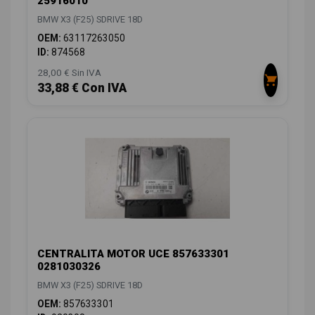
25916010
BMW X3 (F25) SDRIVE 18D
OEM:
63117263050
ID:
874568
28,00 € Sin IVA
33,88 € Con IVA
CENTRALITA MOTOR UCE 857633301
0281030326
BMW X3 (F25) SDRIVE 18D
OEM:
857633301