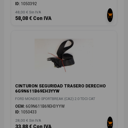
ID:
1050392
48,00 € Sin IVA
58,08 € Con IVA
CINTURON SEGURIDAD TRASERO DERECHO
6G9N611B69EH3YYW
FORD MONDEO SPORTBREAK (CA2) 2.0 TDCI CAT
OEM:
6G9N611B69EH3YYW
ID:
1050433
28,00 € Sin IVA
33,88 € Con IVA