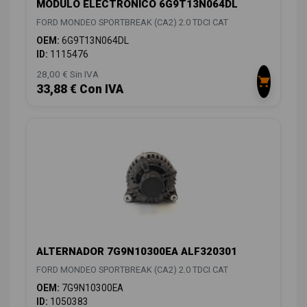
MODULO ELECTRONICO 6G9T13N064DL
FORD MONDEO SPORTBREAK (CA2) 2.0 TDCI CAT
OEM:
6G9T13N064DL
ID:
1115476
28,00 € Sin IVA
33,88 € Con IVA
ALTERNADOR 7G9N10300EA ALF320301
FORD MONDEO SPORTBREAK (CA2) 2.0 TDCI CAT
OEM:
7G9N10300EA
ID:
1050383