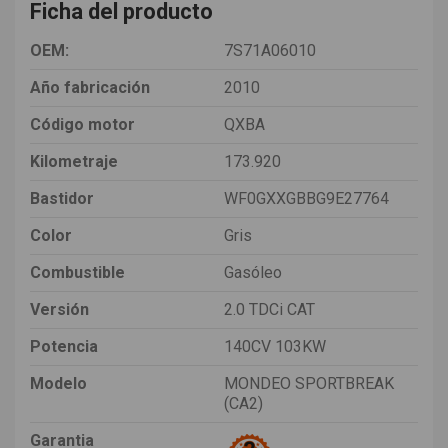
Ficha del producto
OEM:
7S71A06010
Año fabricación
2010
Código motor
QXBA
Kilometraje
173.920
Bastidor
WF0GXXGBBG9E27764
Color
Gris
Combustible
Gasóleo
Versión
2.0 TDCi CAT
Potencia
140CV 103KW
Modelo
MONDEO SPORTBREAK
(CA2)
Garantia