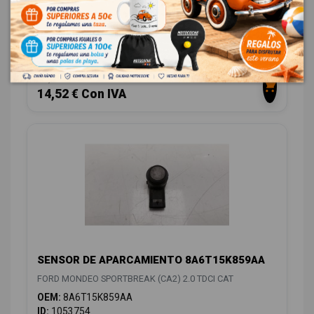
SENSOR DE APARCAMIENTO AH4215K859AA
FORD MONDEO SPORTBREAK (CA2) 2.0 TDCI CAT
OEM:
AH4215K859AA
ID:
1053753
12,00 € Sin IVA
14,52 € Con IVA
SENSOR DE APARCAMIENTO 8A6T15K859AA
FORD MONDEO SPORTBREAK (CA2) 2.0 TDCI CAT
OEM:
8A6T15K859AA
ID:
1053754