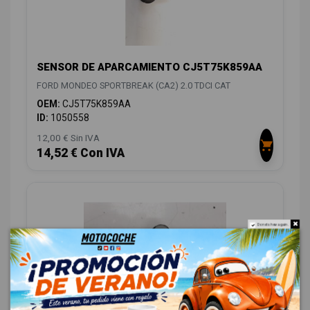
SENSOR DE APARCAMIENTO CJ5T75K859AA
FORD MONDEO SPORTBREAK (CA2) 2.0 TDCI CAT
OEM:
CJ5T75K859AA
ID:
1050558
12,00 € Sin IVA
14,52 € Con IVA
Do not show again.