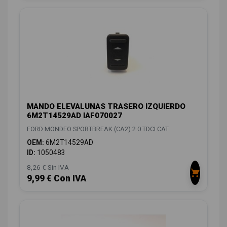
MANDO ELEVALUNAS TRASERO IZQUIERDO
6M2T14529AD IAF070027
FORD MONDEO SPORTBREAK (CA2) 2.0 TDCI CAT
OEM:
6M2T14529AD
ID:
1050483
8,26 € Sin IVA
9,99 € Con IVA