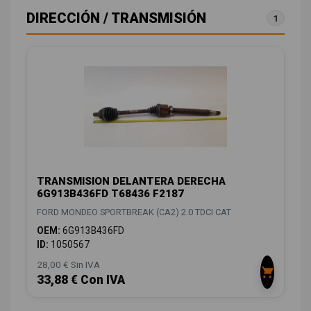
DIRECCIÓN / TRANSMISIÓN
1
TRANSMISION DELANTERA DERECHA
6G913B436FD T68436 F2187
FORD MONDEO SPORTBREAK (CA2) 2.0 TDCI CAT
OEM:
6G913B436FD
ID:
1050567
28,00 € Sin IVA
33,88 € Con IVA