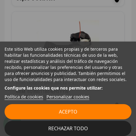
Este sitio Web utiliza cookies propias y de terceros para
habilitar las funcionalidades técnicas de uso de la web,
realizar estadísticas y análisis del tráfico de navegación
recibido, personalizar las preferencias del usuario y otras
CINTURON SEGURIDAD TRASERO IZQUIERDO
para ofrecer anuncios y publicidad. También permitimos el
6G9N611B69EH3YYW
uso de funcionalidades para interactuar con redes sociales.
FORD MONDEO SPORTBREAK (CA2) 2.0 TDCI CAT
Configure las cookies que nos permite utilizar:
OEM:
6G9N611B69EH3YYW
Política de cookies
Personalizar cookies
ID:
1050434
28,00 € Sin IVA
ACEPTO
33,88 € Con IVA
RECHAZAR TODO