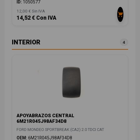
ID:
1050577
12,00 € Sin IVA
14,52 € Con IVA
INTERIOR
4
APOYABRAZOS CENTRAL
6M21R045J98AF34D8
FORD MONDEO SPORTBREAK (CA2) 2.0 TDCI CAT
OEM:
6M21R045J98AF34D8