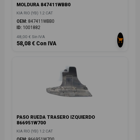
MOLDURA 847411WBB0
KIA RIO (YB) 1.2 CAT
OEM:
847411WBB0
ID:
1001882
48,00 € Sin IVA
58,08 € Con IVA
PASO RUEDA TRASERO IZQUIERDO
866951W700
KIA RIO (YB) 1.2 CAT
OEM:
866951W700