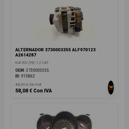
ALTERNADOR 3730003355 ALF970123
A2614287
KIA RIO (YB) 1.2 CAT
OEM:
3730003355
ID:
915862
48,00 € Sin IVA
58,08 € Con IVA