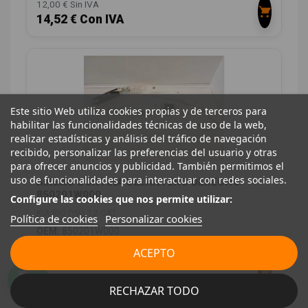
12,00 € Sin IVA
14,52 € Con IVA
Este sitio Web utiliza cookies propias y de terceros para
habilitar las funcionalidades técnicas de uso de la web,
realizar estadísticas y análisis del tráfico de navegación
recibido, personalizar las preferencias del usuario y otras
para ofrecer anuncios y publicidad. También permitimos el
uso de funcionalidades para interactuar con redes sociales.
AIRBAG CORTINA DELANTERO DERECHO
850201W000
Configure las cookies que nos permite utilizar:
KIA RIO (YB) 1.2 CAT
Política de cookies
Personalizar cookies
OEM:
850201W000
ID:
915993
ACEPTO
48,00 € Sin IVA
58,08 € Con IVA
RECHAZAR TODO