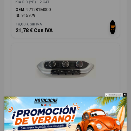
KIA RIO (YB) 1.2 CAT
OEM:
971281M000
ID:
915979
18,00 € Sin IVA
21,78 € Con IVA
Do not show again.
MANDO CALEFACCION / AIRE ACONDICIONADO
972501W320
KIA RIO (YB) 1.2 CAT
OEM:
972501W320
ID:
916485