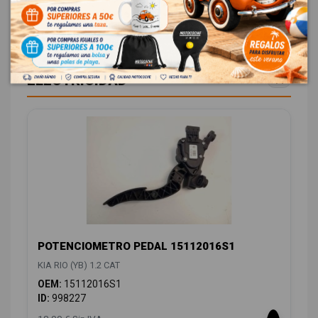
48,00 € Sin IVA
58,08 € Con IVA
ELECTRICIDAD
11
POTENCIOMETRO PEDAL 15112016S1
KIA RIO (YB) 1.2 CAT
OEM:
15112016S1
ID:
998227