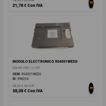
18,00 € Sin IVA
21,78 € Con IVA
MODULO ELECTRONICO 954001WED0
KIA RIO (YB) 1.2 CAT
OEM:
954001WED0
ID:
998234
48,00 € Sin IVA
58,08 € Con IVA