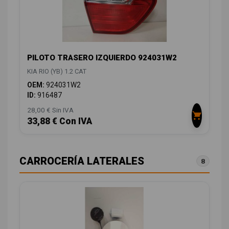
PILOTO TRASERO IZQUIERDO 924031W2
KIA RIO (YB) 1.2 CAT
OEM:
924031W2
ID:
916487
28,00 € Sin IVA
33,88 € Con IVA
CARROCERÍA LATERALES
8