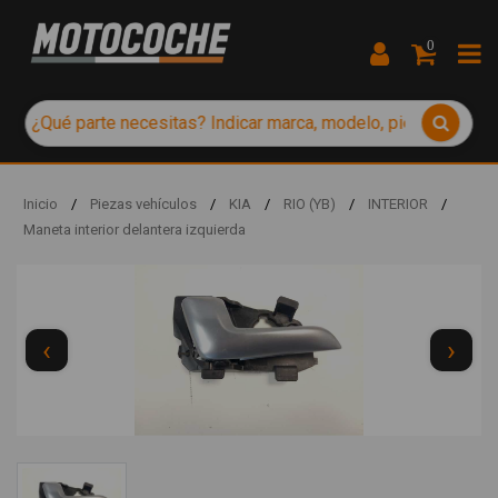
0
Inicio
/
Piezas vehículos
/
KIA
/
RIO (YB)
/
INTERIOR
/
Maneta interior delantera izquierda
‹
›