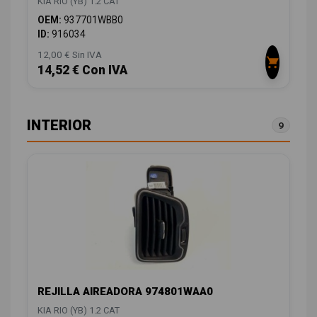
KIA RIO (YB) 1.2 CAT
OEM:
937701WBB0
ID:
916034
12,00 € Sin IVA
14,52 € Con IVA
INTERIOR
9
REJILLA AIREADORA 974801WAA0
KIA RIO (YB) 1.2 CAT