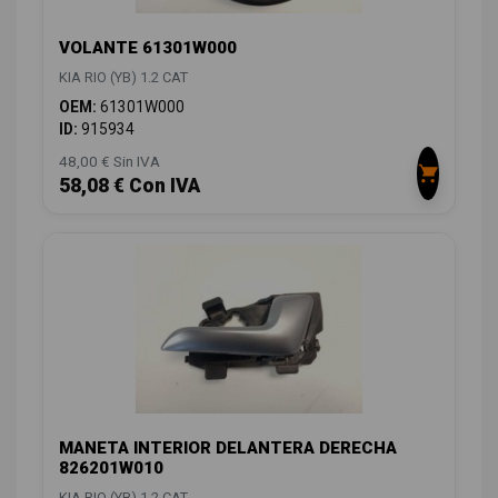
VOLANTE 61301W000
KIA RIO (YB) 1.2 CAT
OEM:
61301W000
ID:
915934
48,00 € Sin IVA
58,08 € Con IVA
MANETA INTERIOR DELANTERA DERECHA
826201W010
KIA RIO (YB) 1.2 CAT