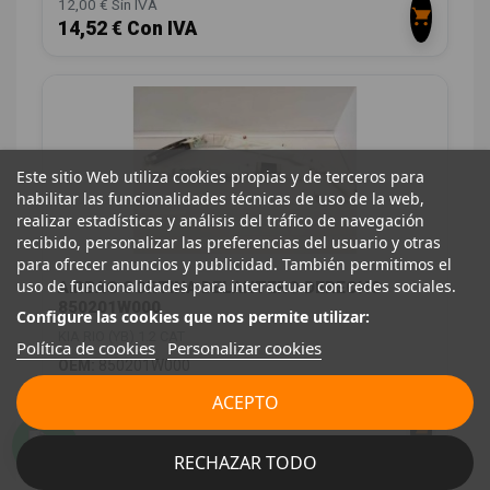
12,00 € Sin IVA
14,52 € Con IVA
Este sitio Web utiliza cookies propias y de terceros para
habilitar las funcionalidades técnicas de uso de la web,
realizar estadísticas y análisis del tráfico de navegación
recibido, personalizar las preferencias del usuario y otras
para ofrecer anuncios y publicidad. También permitimos el
uso de funcionalidades para interactuar con redes sociales.
AIRBAG CORTINA DELANTERO DERECHO
850201W000
Configure las cookies que nos permite utilizar:
KIA RIO (YB) 1.2 CAT
Política de cookies
Personalizar cookies
OEM:
850201W000
ID:
915993
ACEPTO
48,00 € Sin IVA
58,08 € Con IVA
RECHAZAR TODO