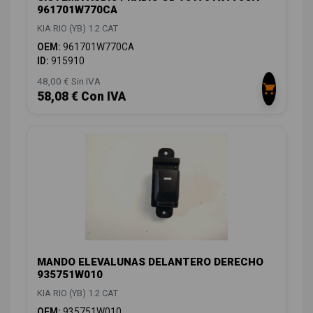
961701W770CA
KIA RIO (YB) 1.2 CAT
OEM:
961701W770CA
ID:
915910
48,00 € Sin IVA
58,08 € Con IVA
MANDO ELEVALUNAS DELANTERO DERECHO
935751W010
KIA RIO (YB) 1.2 CAT
OEM:
935751W010