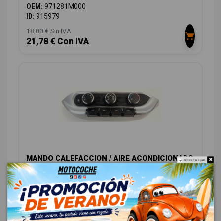
OEM:
971281M000
ID:
915979
18,00 € Sin IVA
21,78 € Con IVA
MANDO CALEFACCION / AIRE ACONDICIONADO
Do not show again.
972501W320
KIA RIO (YB) 1.2 CAT
OEM:
972501W320
ID:
916485
48,00 € Sin IVA