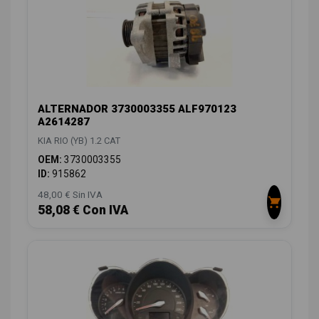
ALTERNADOR 3730003355 ALF970123
A2614287
KIA RIO (YB) 1.2 CAT
OEM:
3730003355
ID:
915862
48,00 € Sin IVA
58,08 € Con IVA