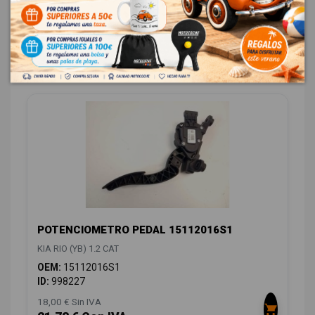
58,08 € Con IVA
ELECTRICIDAD
10
POTENCIOMETRO PEDAL 15112016S1
KIA RIO (YB) 1.2 CAT
OEM:
15112016S1
ID:
998227
18,00 € Sin IVA