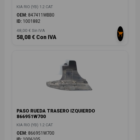
KIA RIO (YB) 1.2 CAT
OEM:
847411WBB0
ID:
1001882
48,00 € Sin IVA
58,08 € Con IVA
PASO RUEDA TRASERO IZQUIERDO
866951W700
KIA RIO (YB) 1.2 CAT
OEM:
866951W700
ID:
1006105