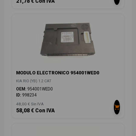
21,78 € Con IVA
MODULO ELECTRONICO 954001WED0
KIA RIO (YB) 1.2 CAT
OEM:
954001WED0
ID:
998234
48,00 € Sin IVA
58,08 € Con IVA