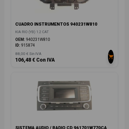
CUADRO INSTRUMENTOS 940231W810
KIA RIO (YB) 1.2 CAT
OEM:
940231W810
ID:
915874
88,00 € Sin IVA
106,48 € Con IVA
SISTEMA AUDIO / RADIO CD 961701W770CA