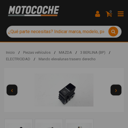
0
Inicio
/
Piezas vehículos
/
MAZDA
/
3 BERLINA (BP)
/
ELECTRICIDAD
/
Mando elevalunas trasero derecho
‹
›