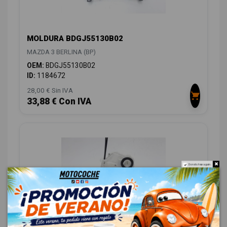
MOLDURA BDGJ55130B02
MAZDA 3 BERLINA (BP)
OEM:
BDGJ55130B02
ID:
1184672
28,00 € Sin IVA
33,88 € Con IVA
Do not show again.
CERRADURA PUERTA DELANTERA DERECHA