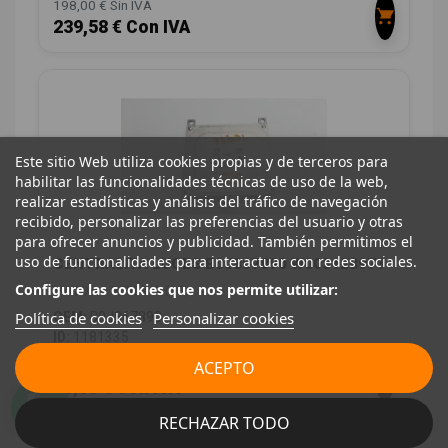
198,00 € Sin IVA
239,58 € Con IVA
Este sitio Web utiliza cookies propias y de terceros para
habilitar las funcionalidades técnicas de uso de la web,
realizar estadísticas y análisis del tráfico de navegación
recibido, personalizar las preferencias del usuario y otras
para ofrecer anuncios y publicidad. También permitimos el
uso de funcionalidades para interactuar con redes sociales.
CENTRALITA LUCES B0J867890 W003128971
Configure las cookies que nos permite utilizar:
MAZDA 3 BERLINA (BP)
Política de cookies
Personalizar cookies
OEM:
B0J867890
ID:
1181335
ACEPTO
48,00 € Sin IVA
58,08 € Con IVA
RECHAZAR TODO