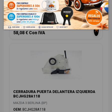
BDMC58310B
MAZDA 3 BERLINA (BP)
OEM:
BDMC58310B
ID:
1180064
48,00 € Sin IVA
58,08 € Con IVA
CERRADURA PUERTA DELANTERA IZQUIERDA
BCJHG28A118
MAZDA 3 BERLINA (BP)
OEM:
BCJHG28A118