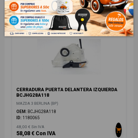
ID:
1180064
48,00 € Sin IVA
58,08 € Con IVA
CERRADURA PUERTA DELANTERA IZQUIERDA
BCJHG28A118
MAZDA 3 BERLINA (BP)
OEM:
BCJHG28A118
ID:
1180065
48,00 € Sin IVA
58,08 € Con IVA