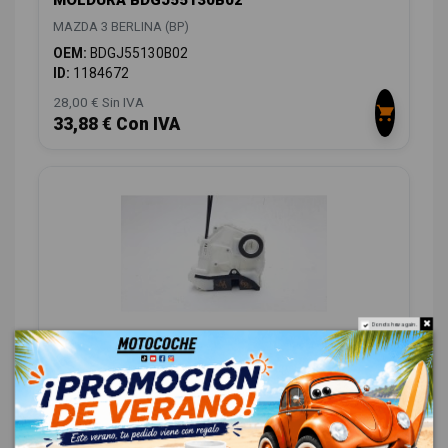
MAZDA 3 BERLINA (BP)
OEM:
BDGJ55130B02
ID:
1184672
28,00 € Sin IVA
33,88 € Con IVA
Do not show again.
CERRADURA PUERTA DELANTERA DERECHA
BDMC58310B
MAZDA 3 BERLINA (BP)
OEM:
BDMC58310B