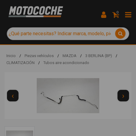
0
Inicio
/
Piezas vehículos
/
MAZDA
/
3 BERLINA (BP)
/
CLIMATIZACIÓN
/
Tubos aire acondicionado
‹
›