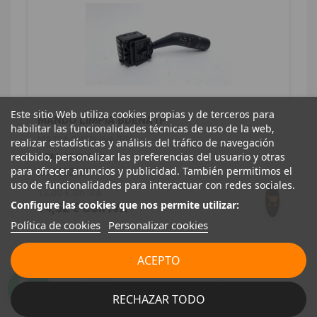
Este sitio Web utiliza cookies propias y de terceros para
MANDO LIMPIA BDENA1F
habilitar las funcionalidades técnicas de uso de la web,
MAZDA 3 BERLINA (BP)
realizar estadísticas y análisis del tráfico de navegación
recibido, personalizar las preferencias del usuario y otras
OEM:
BDENA1F
para ofrecer anuncios y publicidad. También permitimos el
ID:
1182828
uso de funcionalidades para interactuar con redes sociales.
12,00 € Sin IVA
Configure las cookies que nos permite utilizar:
14,52 € Con IVA
Política de cookies
Personalizar cookies
ACEPTO
RECHAZAR TODO