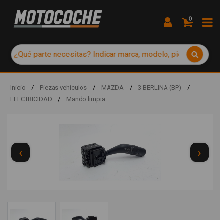
0
Inicio
/
Piezas vehículos
/
MAZDA
/
3 BERLINA (BP)
/
ELECTRICIDAD
/
Mando limpia
‹
›