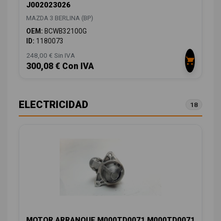
J002023026
MAZDA 3 BERLINA (BP)
OEM:
BCWB32100G
ID:
1180073
248,00 € Sin IVA
300,08 € Con IVA
ELECTRICIDAD
18
MOTOR ARRANQUE M000TD0071 M000TD0071