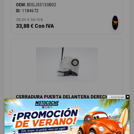
OEM:
BDGJ55130B02
ID:
1184672
28,00 € Sin IVA
33,88 € Con IVA
CERRADURA PUERTA DELANTERA DERECHA
Do not show again.
BDMC58310B
MAZDA 3 BERLINA (BP)
OEM:
BDMC58310B
ID:
1180064
48,00 € Sin IVA