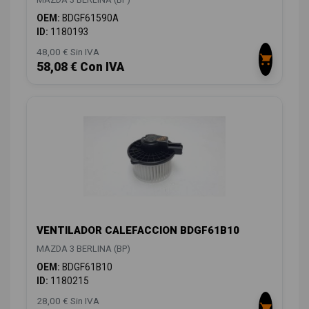
OEM:
BDGF61590A
ID:
1180193
48,00 € Sin IVA
58,08 € Con IVA
VENTILADOR CALEFACCION BDGF61B10
MAZDA 3 BERLINA (BP)
OEM:
BDGF61B10
ID:
1180215
28,00 € Sin IVA