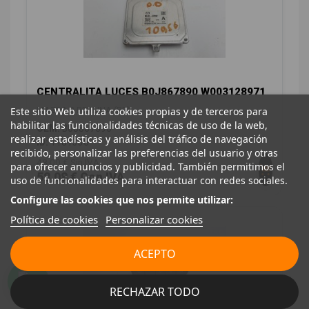
CENTRALITA LUCES B0J867890 W003128971
Este sitio Web utiliza cookies propias y de terceros para
MAZDA 3 BERLINA (BP)
habilitar las funcionalidades técnicas de uso de la web,
OEM:
B0J867890
realizar estadísticas y análisis del tráfico de navegación
ID:
1181336
recibido, personalizar las preferencias del usuario y otras
48,00 € Sin IVA
para ofrecer anuncios y publicidad. También permitimos el
58,08 € Con IVA
uso de funcionalidades para interactuar con redes sociales.
Configure las cookies que nos permite utilizar:
Política de cookies
Personalizar cookies
ACEPTO
RECHAZAR TODO