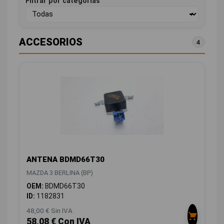
Filtrar por categorías
ACCESORIOS
4
ANTENA BDMD66T30
MAZDA 3 BERLINA (BP)
OEM:
BDMD66T30
ID:
1182831
48,00 € Sin IVA
58,08 € Con IVA