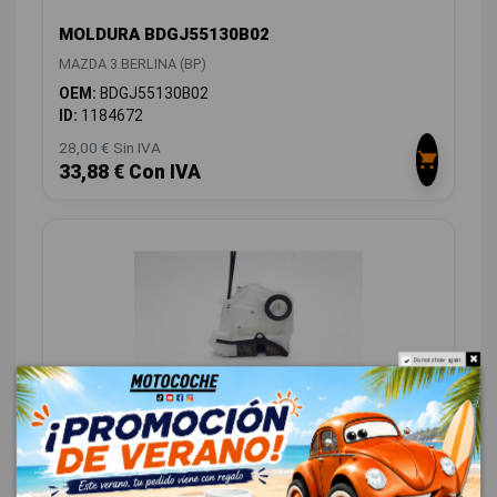
MOLDURA BDGJ55130B02
MAZDA 3 BERLINA (BP)
OEM:
BDGJ55130B02
ID:
1184672
28,00 € Sin IVA
33,88 € Con IVA
Do not show again.
CERRADURA PUERTA DELANTERA DERECHA
BDMC58310B
MAZDA 3 BERLINA (BP)