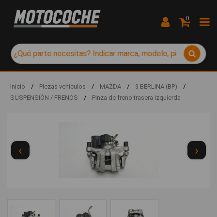
0
Inicio
/
Piezas vehículos
/
MAZDA
/
3 BERLINA (BP)
/
SUSPENSIÓN / FRENOS
/
Pinza de freno trasera izquierda
‹
›