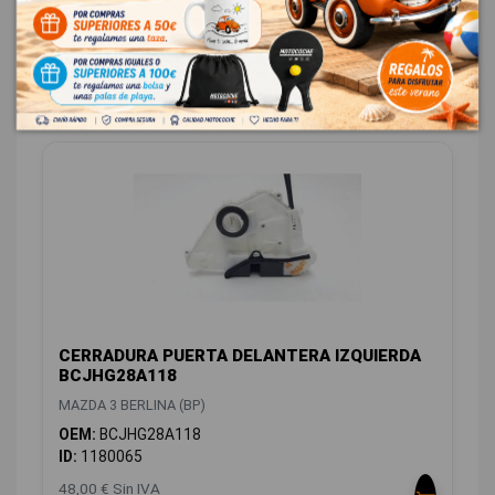
OEM:
BDMC58310B
ID:
1180064
48,00 € Sin IVA
58,08 € Con IVA
CERRADURA PUERTA DELANTERA IZQUIERDA
BCJHG28A118
MAZDA 3 BERLINA (BP)
OEM:
BCJHG28A118
ID:
1180065
48,00 € Sin IVA