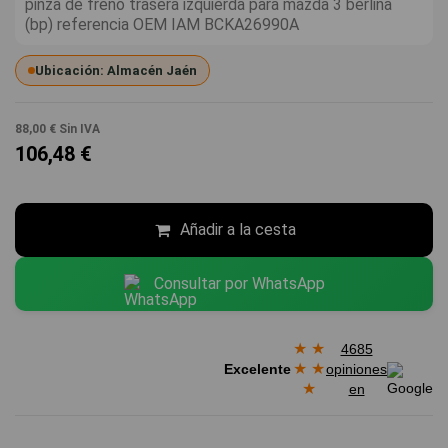
pinza de freno trasera izquierda para mazda 3 berlina
(bp) referencia OEM IAM BCKA26990A
Ubicación: Almacén Jaén
88,00 €
Sin IVA
106,48 €
Añadir a la cesta
Consultar por WhatsApp
★
★
4685
★
★
Excelente
opiniones
★
en