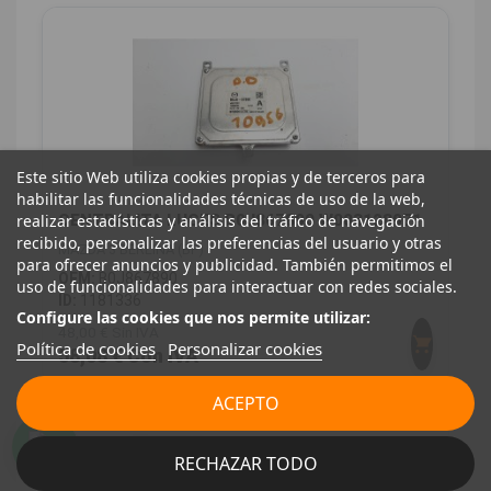
Este sitio Web utiliza cookies propias y de terceros para
habilitar las funcionalidades técnicas de uso de la web,
realizar estadísticas y análisis del tráfico de navegación
CENTRALITA LUCES B0J867890 W003128971
recibido, personalizar las preferencias del usuario y otras
MAZDA 3 BERLINA (BP)
para ofrecer anuncios y publicidad. También permitimos el
OEM:
B0J867890
uso de funcionalidades para interactuar con redes sociales.
ID:
1181336
Configure las cookies que nos permite utilizar:
48,00 € Sin IVA
Política de cookies
Personalizar cookies
58,08 € Con IVA
ACEPTO
RECHAZAR TODO