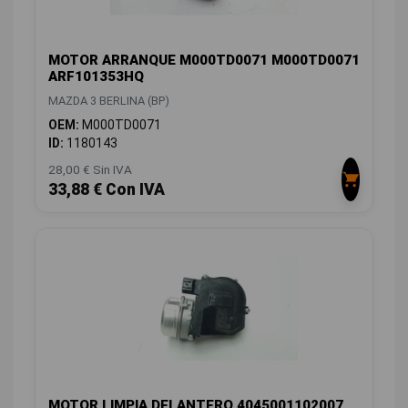
MOTOR ARRANQUE M000TD0071 M000TD0071
ARF101353HQ
MAZDA 3 BERLINA (BP)
OEM:
M000TD0071
ID:
1180143
28,00 € Sin IVA
33,88 € Con IVA
MOTOR LIMPIA DELANTERO 4045001102007