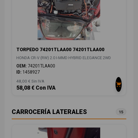
TORPEDO 74201TLAA00 74201TLAA00
HONDA CR-V (RW) 2.0 I-MMD HYBRID ELEGANCE 2WD
OEM:
74201TLAA00
ID:
1458927
48,00 € Sin IVA
58,08 € Con IVA
CARROCERÍA LATERALES
15