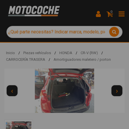
0
Inicio
/
Piezas vehículos
/
HONDA
/
CR-V (RW)
/
CARROCERÍA TRASERA
/
Amortiguadores maletero / porton
‹
›