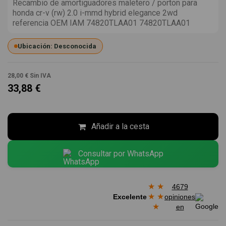
Recambio de amortiguadores maletero / porton para
honda cr-v (rw) 2.0 i-mmd hybrid elegance 2wd
referencia OEM IAM 74820TLAA01 74820TLAA01
Ubicación: Desconocida
28,00 €
Sin IVA
33,88 €
Añadir a la cesta
Consultar por WhatsApp
★
★
4679
★
★
Excelente
opiniones
★
en