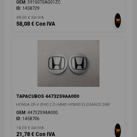
OEM:
39150T0AG01ZC
ID:
1458729
48,00 € Sin IVA
58,08 € Con IVA
TAPACUBOS 44732S9AA000
HONDA CR-V (RW) 2.0 I-MMD HYBRID ELEGANCE 2WD
OEM:
44732S9AA000
ID:
1458706
18,00 € Sin IVA
21,78 € Con IVA