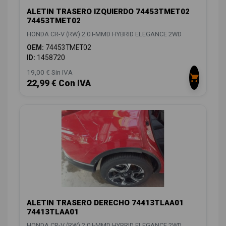
ALETIN TRASERO IZQUIERDO 74453TMET02
74453TMET02
HONDA CR-V (RW) 2.0 I-MMD HYBRID ELEGANCE 2WD
OEM:
74453TMET02
ID:
1458720
19,00 € Sin IVA
22,99 € Con IVA
ALETIN TRASERO DERECHO 74413TLAA01
74413TLAA01
HONDA CR-V (RW) 2.0 I-MMD HYBRID ELEGANCE 2WD