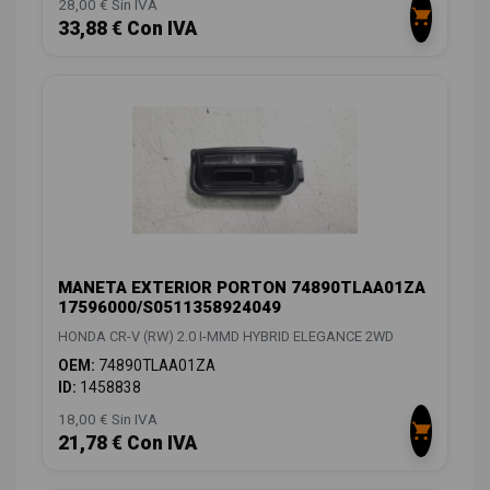
28,00 € Sin IVA
33,88 € Con IVA
MANETA EXTERIOR PORTON 74890TLAA01ZA
17596000/S0511358924049
HONDA CR-V (RW) 2.0 I-MMD HYBRID ELEGANCE 2WD
OEM:
74890TLAA01ZA
ID:
1458838
18,00 € Sin IVA
21,78 € Con IVA