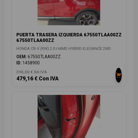
PUERTA TRASERA IZQUIERDA 67550TLAA00ZZ
67550TLAA00ZZ
HONDA CR-V (RW) 2.0 I-MMD HYBRID ELEGANCE 2WD
OEM:
67550TLAA00ZZ
ID:
1458900
396,00 € Sin IVA
479,16 € Con IVA