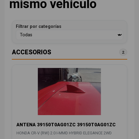
mismo vehículo
Filtrar por categorías
ACCESORIOS
2
ANTENA 39150T0AG01ZC 39150T0AG01ZC
HONDA CR-V (RW) 2.0 I-MMD HYBRID ELEGANCE 2WD