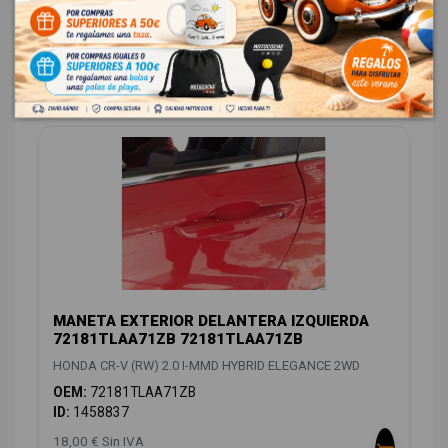
OEM:
72750TLAA11
ID:
1458795
48,00 € Sin IVA
58,08 € Con IVA
MANETA EXTERIOR DELANTERA IZQUIERDA
72181TLAA71ZB 72181TLAA71ZB
HONDA CR-V (RW) 2.0 I-MMD HYBRID ELEGANCE 2WD
OEM:
72181TLAA71ZB
ID:
1458837
18,00 € Sin IVA