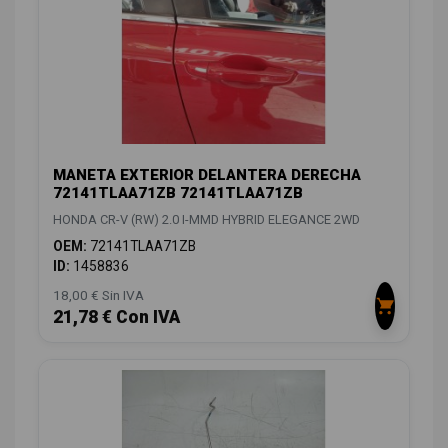
MANETA EXTERIOR DELANTERA DERECHA
72141TLAA71ZB 72141TLAA71ZB
HONDA CR-V (RW) 2.0 I-MMD HYBRID ELEGANCE 2WD
OEM:
72141TLAA71ZB
ID:
1458836
18,00 € Sin IVA
21,78 € Con IVA