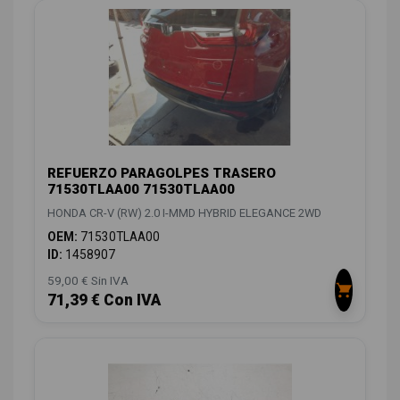
REFUERZO PARAGOLPES TRASERO
71530TLAA00 71530TLAA00
HONDA CR-V (RW) 2.0 I-MMD HYBRID ELEGANCE 2WD
OEM:
71530TLAA00
ID:
1458907
59,00 € Sin IVA
71,39 € Con IVA