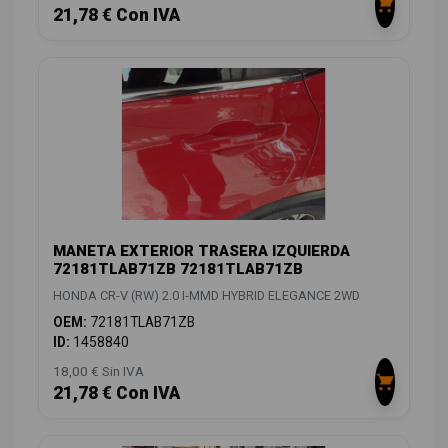
21,78 € Con IVA
MANETA EXTERIOR TRASERA IZQUIERDA
72181TLAB71ZB 72181TLAB71ZB
HONDA CR-V (RW) 2.0 I-MMD HYBRID ELEGANCE 2WD
OEM:
72181TLAB71ZB
ID:
1458840
18,00 € Sin IVA
21,78 € Con IVA