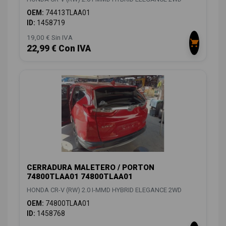
OEM:
74413TLAA01
ID:
1458719
19,00 € Sin IVA
22,99 € Con IVA
CERRADURA MALETERO / PORTON
74800TLAA01 74800TLAA01
HONDA CR-V (RW) 2.0 I-MMD HYBRID ELEGANCE 2WD
OEM:
74800TLAA01
ID:
1458768