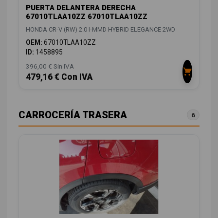
PUERTA DELANTERA DERECHA
67010TLAA10ZZ 67010TLAA10ZZ
HONDA CR-V (RW) 2.0 I-MMD HYBRID ELEGANCE 2WD
OEM:
67010TLAA10ZZ
ID:
1458895
396,00 € Sin IVA
479,16 € Con IVA
CARROCERÍA TRASERA
6