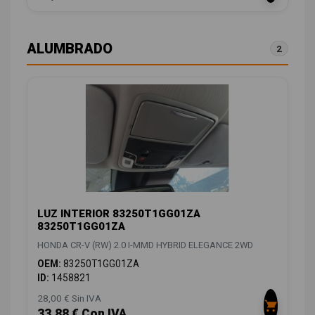
ALUMBRADO
2
LUZ INTERIOR 83250T1GG01ZA
83250T1GG01ZA
HONDA CR-V (RW) 2.0 I-MMD HYBRID ELEGANCE 2WD
OEM:
83250T1GG01ZA
ID:
1458821
28,00 € Sin IVA
33,88 € Con IVA