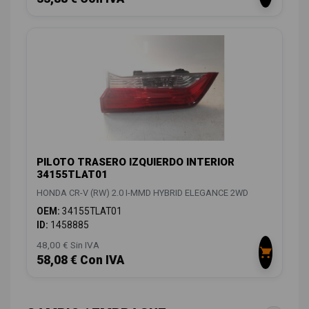
PILOTO TRASERO IZQUIERDO INTERIOR
34155TLAT01
HONDA CR-V (RW) 2.0 I-MMD HYBRID ELEGANCE 2WD
OEM:
34155TLAT01
ID:
1458885
48,00 € Sin IVA
58,08 € Con IVA