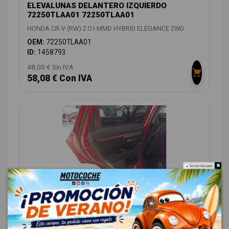
ELEVALUNAS DELANTERO IZQUIERDO
72250TLAA01 72250TLAA01
HONDA CR-V (RW) 2.0 I-MMD HYBRID ELEGANCE 2WD
OEM:
72250TLAA01
ID:
1458793
48,00 € Sin IVA
58,08 € Con IVA
Do not show again.
ELEVALUNAS TRASERO IZQUIERDO
72750TLAA11 72750TLAA11
HONDA CR-V (RW) 2.0 I-MMD HYBRID ELEGANCE 2WD