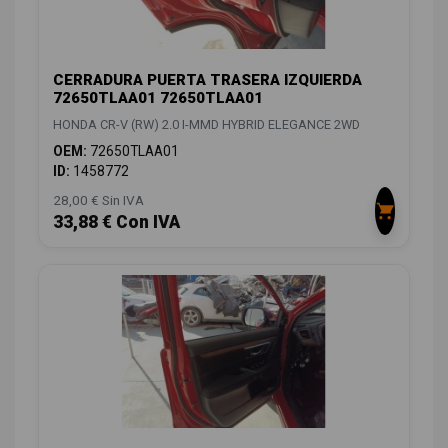
CERRADURA PUERTA TRASERA IZQUIERDA
72650TLAA01 72650TLAA01
HONDA CR-V (RW) 2.0 I-MMD HYBRID ELEGANCE 2WD
OEM:
72650TLAA01
ID:
1458772
28,00 € Sin IVA
33,88 € Con IVA