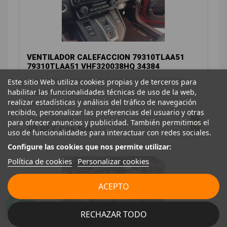
VENTILADOR CALEFACCION 79310TLAA51
79310TLAA51 VHF320038HQ 34384
HONDA CR-V (RW) 2.0 I-MMD HYBRID ELEGANCE 2WD
Este sitio Web utiliza cookies propias y de terceros para
habilitar las funcionalidades técnicas de uso de la web,
OEM:
79310TLAA51
realizar estadísticas y análisis del tráfico de navegación
ID:
1458937
recibido, personalizar las preferencias del usuario y otras
28,00 € Sin IVA
para ofrecer anuncios y publicidad. También permitimos el
33,88 € Con IVA
uso de funcionalidades para interactuar con redes sociales.
Configure las cookies que nos permite utilizar:
Política de cookies
Personalizar cookies
ACEPTO
RECHAZAR TODO