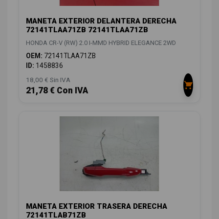
MANETA EXTERIOR DELANTERA DERECHA
72141TLAA71ZB 72141TLAA71ZB
HONDA CR-V (RW) 2.0 I-MMD HYBRID ELEGANCE 2WD
OEM:
72141TLAA71ZB
ID:
1458836
18,00 € Sin IVA
21,78 € Con IVA
MANETA EXTERIOR TRASERA DERECHA
72141TLAB71ZB