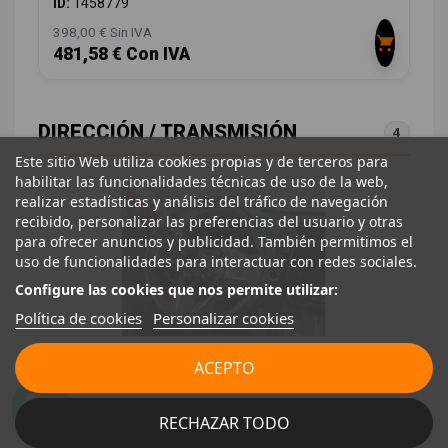
ID:
1458779
398,00 € Sin IVA
481,58 € Con IVA
DIRECCIÓN / TRANSMISIÓN
4
Este sitio Web utiliza cookies propias y de terceros para
habilitar las funcionalidades técnicas de uso de la web,
realizar estadísticas y análisis del tráfico de navegación
recibido, personalizar las preferencias del usuario y otras
para ofrecer anuncios y publicidad. También permitimos el
uso de funcionalidades para interactuar con redes sociales.
Configure las cookies que nos permite utilizar:
Política de cookies
Personalizar cookies
ACEPTO
COLUMNA DIRECCION 53200TLAA61
53200TLAA61
HONDA CR-V (RW) 2.0 I-MMD HYBRID ELEGANCE 2WD
RECHAZAR TODO
OEM:
53200TLAA61