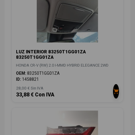
LUZ INTERIOR 83250T1GG01ZA
83250T1GG01ZA
HONDA CR-V (RW) 2.0 I-MMD HYBRID ELEGANCE 2WD
OEM:
83250T1GG01ZA
ID:
1458821
28,00 € Sin IVA
33,88 € Con IVA