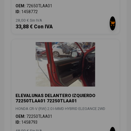
OEM:
72650TLAA01
ID:
1458772
28,00 € Sin IVA
33,88 € Con IVA
ELEVALUNAS DELANTERO IZQUIERDO
72250TLAA01 72250TLAA01
HONDA CR-V (RW) 2.0 I-MMD HYBRID ELEGANCE 2WD
OEM:
72250TLAA01
ID:
1458793
48,00 € Sin IVA