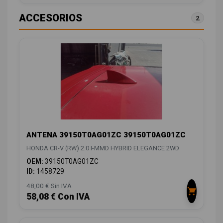
ACCESORIOS
2
ANTENA 39150T0AG01ZC 39150T0AG01ZC
HONDA CR-V (RW) 2.0 I-MMD HYBRID ELEGANCE 2WD
OEM:
39150T0AG01ZC
ID:
1458729
48,00 € Sin IVA
58,08 € Con IVA