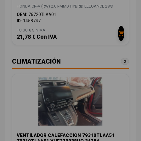
HONDA CR-V (RW) 2.0 I-MMD HYBRID ELEGANCE 2WD
OEM:
76720TLAA01
ID:
1458747
18,00 € Sin IVA
21,78 € Con IVA
CLIMATIZACIÓN
2
VENTILADOR CALEFACCION 79310TLAA51
79310TLAA51 VHF320038HQ 34384