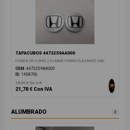
TAPACUBOS 44732S9AA000
HONDA CR-V (RW) 2.0 I-MMD HYBRID ELEGANCE 2WD
OEM:
44732S9AA000
ID:
1458706
18,00 € Sin IVA
21,78 € Con IVA
ALUMBRADO
2