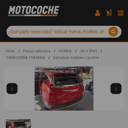
0
Inicio
/
Piezas vehículos
/
HONDA
/
CR-V (RW)
/
CARROCERÍA TRASERA
/
Cerradura maletero / porton
‹
›