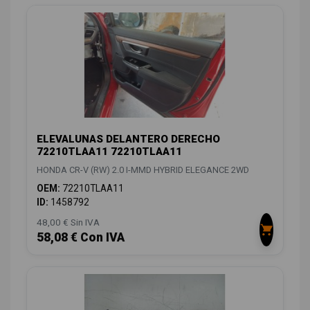
ELEVALUNAS DELANTERO DERECHO
72210TLAA11 72210TLAA11
HONDA CR-V (RW) 2.0 I-MMD HYBRID ELEGANCE 2WD
OEM:
72210TLAA11
ID:
1458792
48,00 € Sin IVA
58,08 € Con IVA