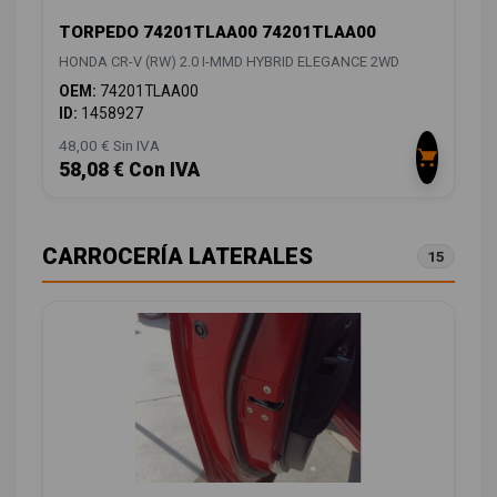
TORPEDO 74201TLAA00 74201TLAA00
HONDA CR-V (RW) 2.0 I-MMD HYBRID ELEGANCE 2WD
OEM:
74201TLAA00
ID:
1458927
48,00 € Sin IVA
58,08 € Con IVA
CARROCERÍA LATERALES
15