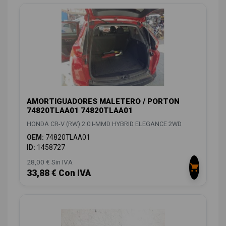
AMORTIGUADORES MALETERO / PORTON
74820TLAA01 74820TLAA01
HONDA CR-V (RW) 2.0 I-MMD HYBRID ELEGANCE 2WD
OEM:
74820TLAA01
ID:
1458727
28,00 € Sin IVA
33,88 € Con IVA