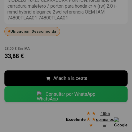
MODELO 18-23 CERRADURA PORTON. Recambio de
cerradura maletero / porton para honda cr-v (rw) 2.0 i-
mmd hybrid elegance 2wd referencia OEM IAM
74800TLAA01 74800TLAA01
Ubicación: Desconocida
28,00 €
Sin IVA
33,88 €
Añadir a la cesta
Consultar por WhatsApp
★
★
4685
★
★
Excelente
opiniones
★
en