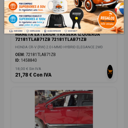
MANETA EXTERIOR TRASERA IZQUIERDA
72181TLAB71ZB 72181TLAB71ZB
HONDA CR-V (RW) 2.0 I-MMD HYBRID ELEGANCE 2WD
OEM:
72181TLAB71ZB
ID:
1458840
18,00 € Sin IVA
21,78 € Con IVA