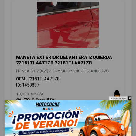
MANETA EXTERIOR DELANTERA IZQUIERDA
72181TLAA71ZB 72181TLAA71ZB
HONDA CR-V (RW) 2.0 I-MMD HYBRID ELEGANCE 2WD
OEM:
72181TLAA71ZB
ID:
1458837
18,00 € Sin IVA
21,78 € Con IVA
Do not show again.