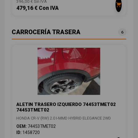
396,00 € Sin IVA
479,16 € Con IVA
CARROCERÍA TRASERA
6
ALETIN TRASERO IZQUIERDO 74453TMET02
74453TMET02
HONDA CR-V (RW) 2.0 I-MMD HYBRID ELEGANCE 2WD
OEM:
74453TMET02
ID:
1458720