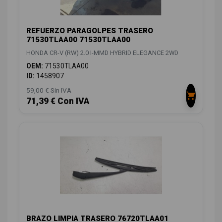
REFUERZO PARAGOLPES TRASERO
71530TLAA00 71530TLAA00
HONDA CR-V (RW) 2.0 I-MMD HYBRID ELEGANCE 2WD
OEM:
71530TLAA00
ID:
1458907
59,00 € Sin IVA
71,39 € Con IVA
BRAZO LIMPIA TRASERO 76720TLAA01