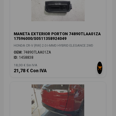
MANETA EXTERIOR PORTON 74890TLAA01ZA
17596000/S0511358924049
HONDA CR-V (RW) 2.0 I-MMD HYBRID ELEGANCE 2WD
OEM:
74890TLAA01ZA
ID:
1458838
18,00 € Sin IVA
21,78 € Con IVA