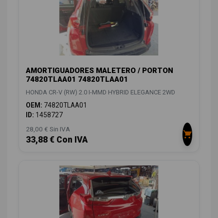
AMORTIGUADORES MALETERO / PORTON
74820TLAA01 74820TLAA01
HONDA CR-V (RW) 2.0 I-MMD HYBRID ELEGANCE 2WD
OEM:
74820TLAA01
ID:
1458727
28,00 € Sin IVA
33,88 € Con IVA