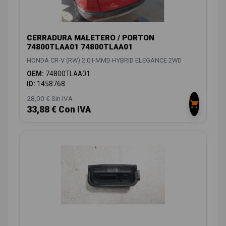
CERRADURA MALETERO / PORTON
74800TLAA01 74800TLAA01
HONDA CR-V (RW) 2.0 I-MMD HYBRID ELEGANCE 2WD
OEM:
74800TLAA01
ID:
1458768
28,00 € Sin IVA
33,88 € Con IVA