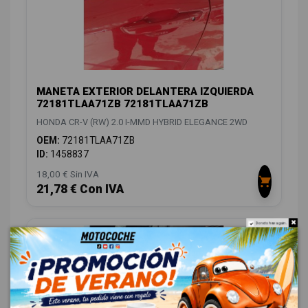
MANETA EXTERIOR DELANTERA IZQUIERDA
72181TLAA71ZB 72181TLAA71ZB
HONDA CR-V (RW) 2.0 I-MMD HYBRID ELEGANCE 2WD
OEM:
72181TLAA71ZB
ID:
1458837
18,00 € Sin IVA
21,78 € Con IVA
Do not show again.