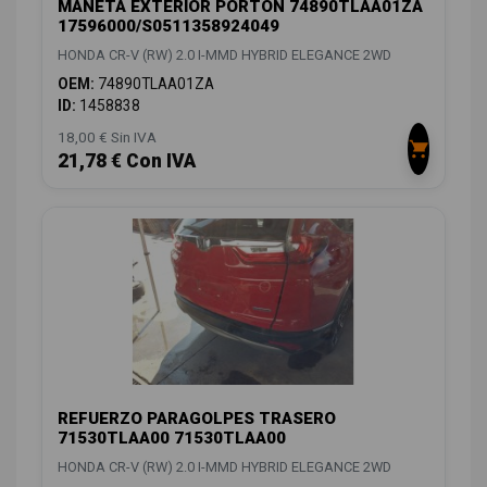
MANETA EXTERIOR PORTON 74890TLAA01ZA
17596000/S0511358924049
HONDA CR-V (RW) 2.0 I-MMD HYBRID ELEGANCE 2WD
OEM:
74890TLAA01ZA
ID:
1458838
18,00 € Sin IVA
21,78 € Con IVA
REFUERZO PARAGOLPES TRASERO
71530TLAA00 71530TLAA00
HONDA CR-V (RW) 2.0 I-MMD HYBRID ELEGANCE 2WD