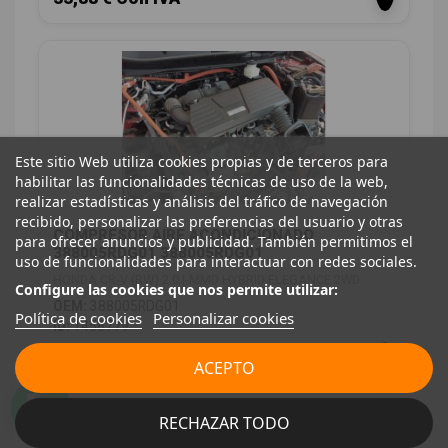
Este sitio Web utiliza cookies propias y de terceros para
habilitar las funcionalidades técnicas de uso de la web,
realizar estadísticas y análisis del tráfico de navegación
recibido, personalizar las preferencias del usuario y otras
COMPRESOR AIRE ACONDICIONADO
para ofrecer anuncios y publicidad. También permitimos el
388005RDG01 388005RDG01
uso de funcionalidades para interactuar con redes sociales.
HONDA CR-V (RW) 2.0 I-MMD HYBRID ELEGANCE 2WD
Configure las cookies que nos permite utilizar:
OEM:
388005RDG01
Política de cookies
Personalizar cookies
ID:
1458779
398,00 € Sin IVA
ACEPTO
481,58 € Con IVA
RECHAZAR TODO