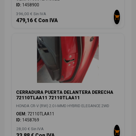
ID:
1458900
396,00 € Sin IVA
479,16 € Con IVA
CERRADURA PUERTA DELANTERA DERECHA
72110TLAA11 72110TLAA11
HONDA CR-V (RW) 2.0 I-MMD HYBRID ELEGANCE 2WD
OEM:
72110TLAA11
ID:
1458769
28,00 € Sin IVA
33,88 € Con IVA