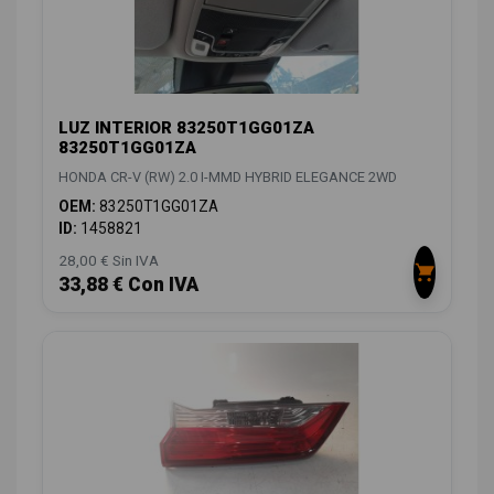
LUZ INTERIOR 83250T1GG01ZA
83250T1GG01ZA
HONDA CR-V (RW) 2.0 I-MMD HYBRID ELEGANCE 2WD
OEM:
83250T1GG01ZA
ID:
1458821
28,00 € Sin IVA
33,88 € Con IVA