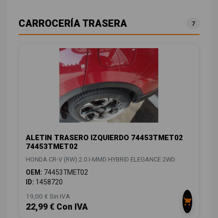
CARROCERÍA TRASERA
7
ALETIN TRASERO IZQUIERDO 74453TMET02
74453TMET02
HONDA CR-V (RW) 2.0 I-MMD HYBRID ELEGANCE 2WD
OEM:
74453TMET02
ID:
1458720
19,00 € Sin IVA
22,99 € Con IVA