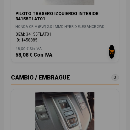
PILOTO TRASERO IZQUIERDO INTERIOR
34155TLAT01
HONDA CR-V (RW) 2.0 I-MMD HYBRID ELEGANCE 2WD
OEM:
34155TLAT01
ID:
1458885
48,00 € Sin IVA
58,08 € Con IVA
CAMBIO / EMBRAGUE
2