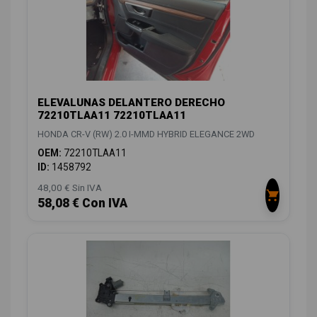
ELEVALUNAS DELANTERO DERECHO
72210TLAA11 72210TLAA11
HONDA CR-V (RW) 2.0 I-MMD HYBRID ELEGANCE 2WD
OEM:
72210TLAA11
ID:
1458792
48,00 € Sin IVA
58,08 € Con IVA