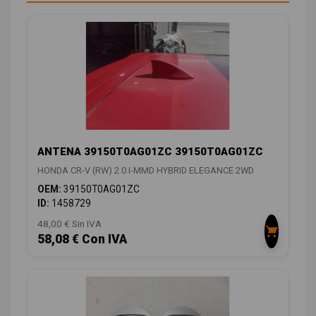
ANTENA 39150T0AG01ZC 39150T0AG01ZC
HONDA CR-V (RW) 2.0 I-MMD HYBRID ELEGANCE 2WD
OEM:
39150T0AG01ZC
ID:
1458729
48,00 € Sin IVA
58,08 € Con IVA