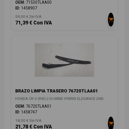
OEM:
71530TLAA00
ID:
1458907
59,00 € Sin IVA
71,39 € Con IVA
BRAZO LIMPIA TRASERO 76720TLAA01
HONDA CR-V (RW) 2.0 I-MMD HYBRID ELEGANCE 2WD
OEM:
76720TLAA01
ID:
1458747
18,00 € Sin IVA
21,78 € Con IVA