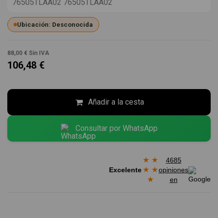
76505TLAA02 76505TLAA02
Ubicación: Desconocida
88,00 €
Sin IVA
106,48 €
Añadir a la cesta
Consultar por WhatsApp
★
★
4685
★
★
Excelente
opiniones
★
en