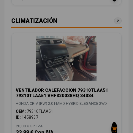
CLIMATIZACIÓN
2
VENTILADOR CALEFACCION 79310TLAA51
79310TLAA51 VHF320038HQ 34384
HONDA CR-V (RW) 2.0 I-MMD HYBRID ELEGANCE 2WD
OEM:
79310TLAA51
ID:
1458937
28,00 € Sin IVA
33,88 € Con IVA