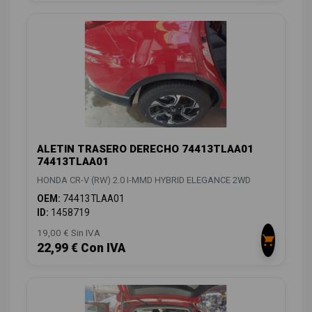
ALETIN TRASERO DERECHO 74413TLAA01
74413TLAA01
HONDA CR-V (RW) 2.0 I-MMD HYBRID ELEGANCE 2WD
OEM:
74413TLAA01
ID:
1458719
19,00 € Sin IVA
22,99 € Con IVA