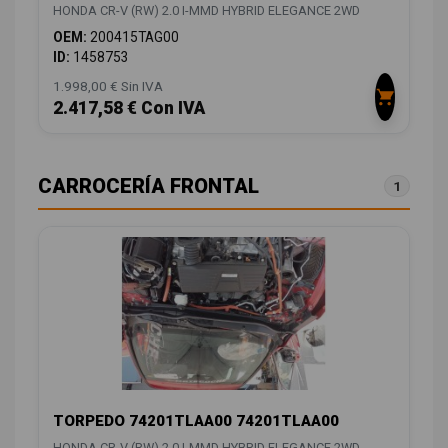
HONDA CR-V (RW) 2.0 I-MMD HYBRID ELEGANCE 2WD
OEM:
200415TAG00
ID:
1458753
1.998,00 € Sin IVA
2.417,58 € Con IVA
CARROCERÍA FRONTAL
1
TORPEDO 74201TLAA00 74201TLAA00
HONDA CR-V (RW) 2.0 I-MMD HYBRID ELEGANCE 2WD