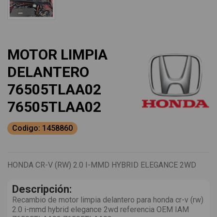
MOTOR LIMPIA
DELANTERO
76505TLAA02
76505TLAA02
Codigo: 1458860
HONDA CR-V (RW) 2.0 I-MMD HYBRID ELEGANCE 2WD
Descripción:
Recambio de motor limpia delantero para honda cr-v (rw)
2.0 i-mmd hybrid elegance 2wd referencia OEM IAM