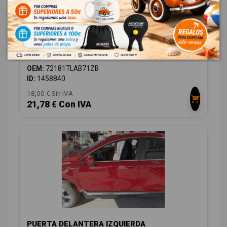
MANETA EXTERIOR TRASERA IZQUIERDA
72181TLAB71ZB 72181TLAB71ZB
HONDA CR-V (RW) 2.0 I-MMD HYBRID ELEGANCE 2WD
OEM:
72181TLAB71ZB
ID:
1458840
18,00 € Sin IVA
21,78 € Con IVA
PUERTA DELANTERA IZQUIERDA