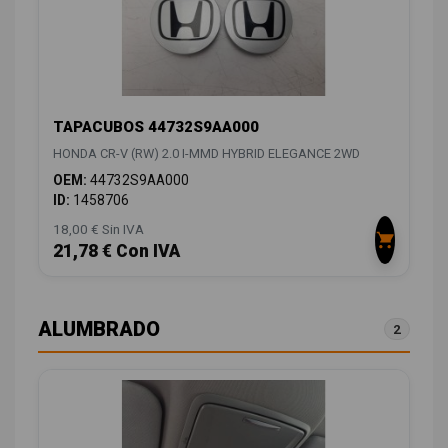
TAPACUBOS 44732S9AA000
HONDA CR-V (RW) 2.0 I-MMD HYBRID ELEGANCE 2WD
OEM:
44732S9AA000
ID:
1458706
18,00 € Sin IVA
21,78 € Con IVA
ALUMBRADO
2