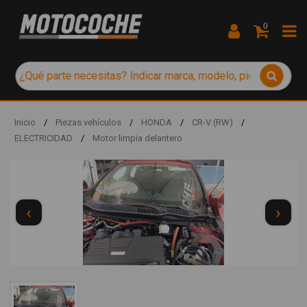
0
Inicio
/
Piezas vehículos
/
HONDA
/
CR-V (RW)
/
ELECTRICIDAD
/
Motor limpia delantero
‹
›