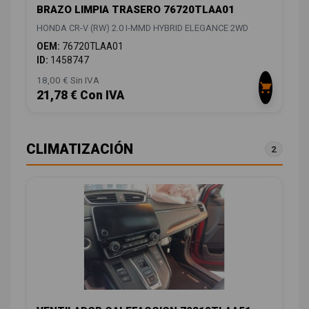
BRAZO LIMPIA TRASERO 76720TLAA01
HONDA CR-V (RW) 2.0 I-MMD HYBRID ELEGANCE 2WD
OEM:
76720TLAA01
ID:
1458747
18,00 € Sin IVA
21,78 € Con IVA
CLIMATIZACIÓN
2