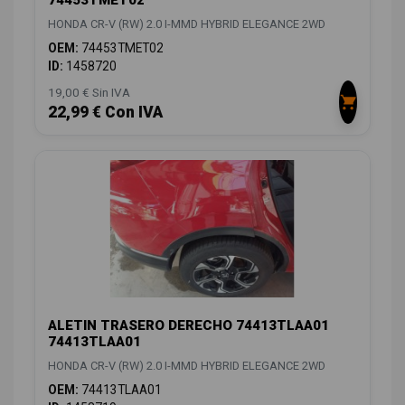
HONDA CR-V (RW) 2.0 I-MMD HYBRID ELEGANCE 2WD
OEM:
74453TMET02
ID:
1458720
19,00 € Sin IVA
22,99 € Con IVA
ALETIN TRASERO DERECHO 74413TLAA01
74413TLAA01
HONDA CR-V (RW) 2.0 I-MMD HYBRID ELEGANCE 2WD
OEM:
74413TLAA01