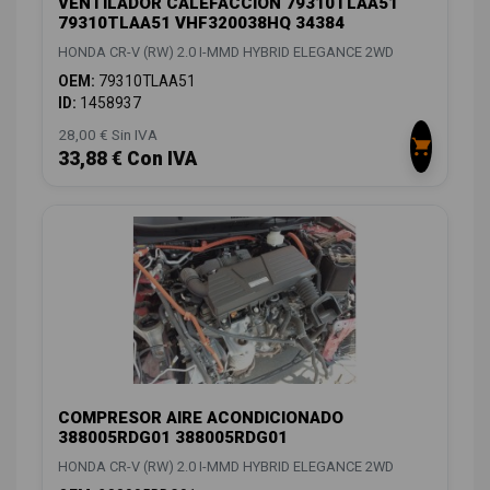
VENTILADOR CALEFACCION 79310TLAA51
79310TLAA51 VHF320038HQ 34384
HONDA CR-V (RW) 2.0 I-MMD HYBRID ELEGANCE 2WD
OEM:
79310TLAA51
ID:
1458937
28,00 € Sin IVA
33,88 € Con IVA
COMPRESOR AIRE ACONDICIONADO
388005RDG01 388005RDG01
HONDA CR-V (RW) 2.0 I-MMD HYBRID ELEGANCE 2WD