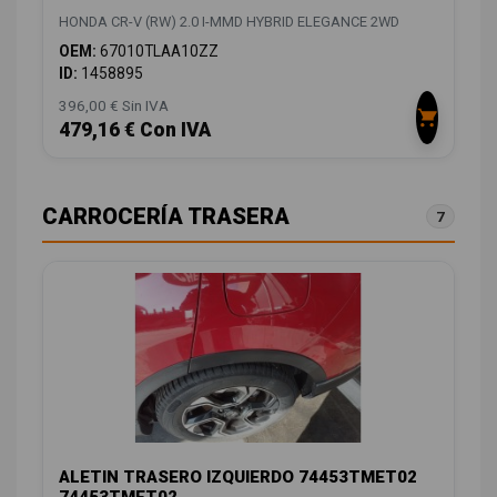
HONDA CR-V (RW) 2.0 I-MMD HYBRID ELEGANCE 2WD
OEM:
67010TLAA10ZZ
ID:
1458895
396,00 € Sin IVA
479,16 € Con IVA
CARROCERÍA TRASERA
7
ALETIN TRASERO IZQUIERDO 74453TMET02
74453TMET02