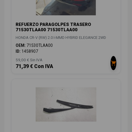
REFUERZO PARAGOLPES TRASERO
71530TLAA00 71530TLAA00
HONDA CR-V (RW) 2.0 I-MMD HYBRID ELEGANCE 2WD
OEM:
71530TLAA00
ID:
1458907
59,00 € Sin IVA
71,39 € Con IVA