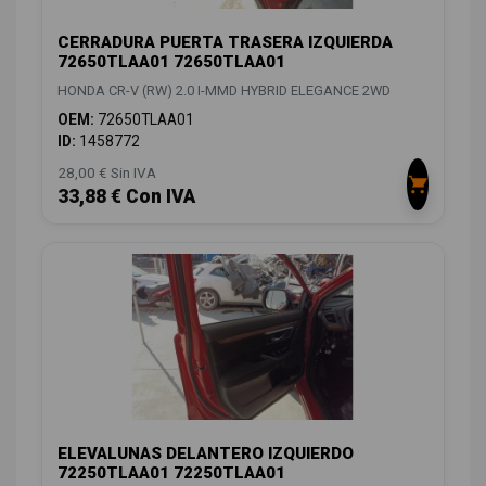
CERRADURA PUERTA TRASERA IZQUIERDA
72650TLAA01 72650TLAA01
HONDA CR-V (RW) 2.0 I-MMD HYBRID ELEGANCE 2WD
OEM:
72650TLAA01
ID:
1458772
28,00 € Sin IVA
33,88 € Con IVA
ELEVALUNAS DELANTERO IZQUIERDO
72250TLAA01 72250TLAA01