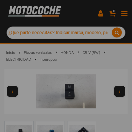
0
Inicio
/
Piezas vehículos
/
HONDA
/
CR-V (RW)
/
ELECTRICIDAD
/
Interruptor
‹
›