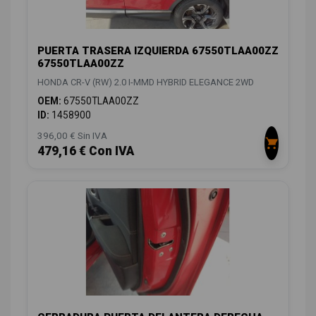
PUERTA TRASERA IZQUIERDA 67550TLAA00ZZ
67550TLAA00ZZ
HONDA CR-V (RW) 2.0 I-MMD HYBRID ELEGANCE 2WD
OEM:
67550TLAA00ZZ
ID:
1458900
396,00 € Sin IVA
479,16 € Con IVA