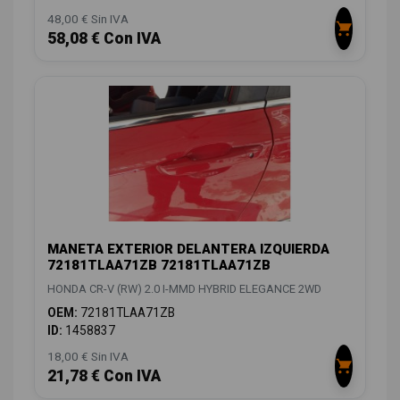
48,00 € Sin IVA
58,08 € Con IVA
MANETA EXTERIOR DELANTERA IZQUIERDA
72181TLAA71ZB 72181TLAA71ZB
HONDA CR-V (RW) 2.0 I-MMD HYBRID ELEGANCE 2WD
OEM:
72181TLAA71ZB
ID:
1458837
18,00 € Sin IVA
21,78 € Con IVA