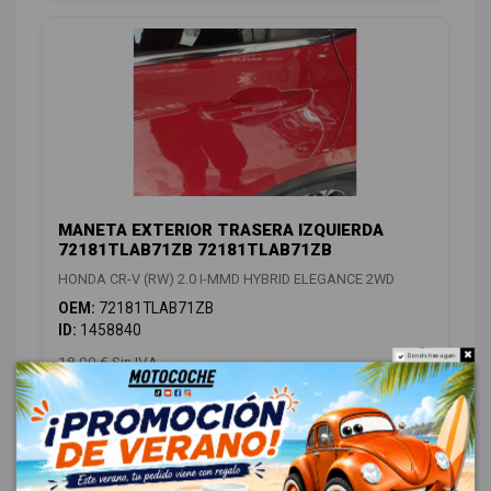
MANETA EXTERIOR TRASERA IZQUIERDA
72181TLAB71ZB 72181TLAB71ZB
HONDA CR-V (RW) 2.0 I-MMD HYBRID ELEGANCE 2WD
OEM:
72181TLAB71ZB
ID:
1458840
Do not show again.
18,00 € Sin IVA
21,78 € Con IVA