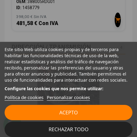
OEM:
388005RDG01
ID:
1458779
398,00 € Sin IVA
481,58 € Con IVA
DIRECCIÓN / TRANSMISIÓN
4
Este sitio Web utiliza cookies propias y de terceros para
habilitar las funcionalidades técnicas de uso de la web,
realizar estadísticas y análisis del tráfico de navegación
recibido, personalizar las preferencias del usuario y otras
para ofrecer anuncios y publicidad. También permitimos el
uso de funcionalidades para interactuar con redes sociales.
Configure las cookies que nos permite utilizar:
Política de cookies
Personalizar cookies
ACEPTO
COLUMNA DIRECCION 53200TLAA61
53200TLAA61
RECHAZAR TODO
HONDA CR-V (RW) 2.0 I-MMD HYBRID ELEGANCE 2WD