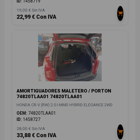
ID:
1458719
19,00 € Sin IVA
22,99 € Con IVA
AMORTIGUADORES MALETERO / PORTON
74820TLAA01 74820TLAA01
HONDA CR-V (RW) 2.0 I-MMD HYBRID ELEGANCE 2WD
OEM:
74820TLAA01
ID:
1458727
28,00 € Sin IVA
33,88 € Con IVA