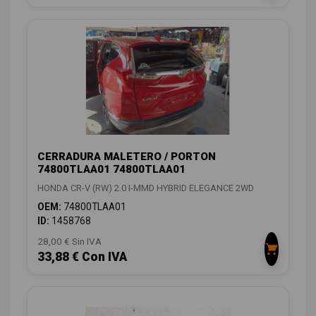
CERRADURA MALETERO / PORTON
74800TLAA01 74800TLAA01
HONDA CR-V (RW) 2.0 I-MMD HYBRID ELEGANCE 2WD
OEM:
74800TLAA01
ID:
1458768
28,00 € Sin IVA
33,88 € Con IVA