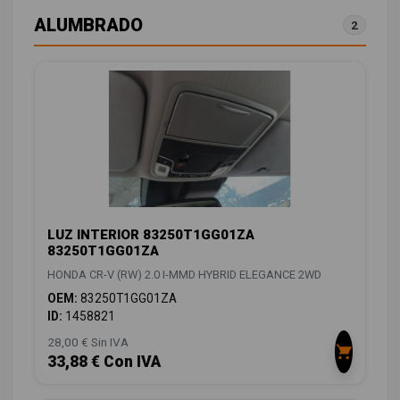
ALUMBRADO
2
LUZ INTERIOR 83250T1GG01ZA
83250T1GG01ZA
HONDA CR-V (RW) 2.0 I-MMD HYBRID ELEGANCE 2WD
OEM:
83250T1GG01ZA
ID:
1458821
28,00 € Sin IVA
33,88 € Con IVA