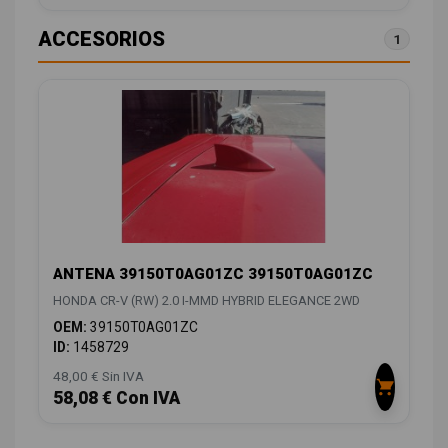
ACCESORIOS
1
ANTENA 39150T0AG01ZC 39150T0AG01ZC
HONDA CR-V (RW) 2.0 I-MMD HYBRID ELEGANCE 2WD
OEM:
39150T0AG01ZC
ID:
1458729
48,00 € Sin IVA
58,08 € Con IVA