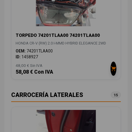
TORPEDO 74201TLAA00 74201TLAA00
HONDA CR-V (RW) 2.0 I-MMD HYBRID ELEGANCE 2WD
OEM:
74201TLAA00
ID:
1458927
48,00 € Sin IVA
58,08 € Con IVA
CARROCERÍA LATERALES
15