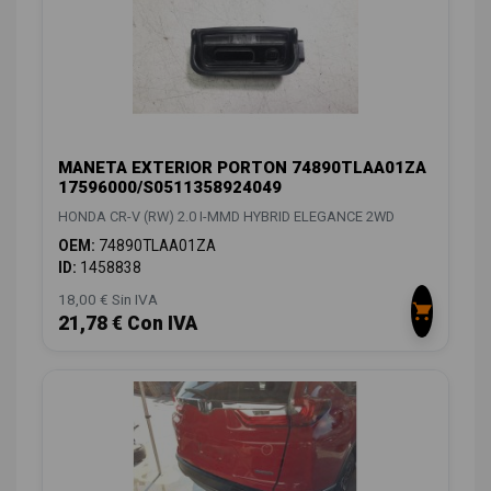
MANETA EXTERIOR PORTON 74890TLAA01ZA
17596000/S0511358924049
HONDA CR-V (RW) 2.0 I-MMD HYBRID ELEGANCE 2WD
OEM:
74890TLAA01ZA
ID:
1458838
18,00 € Sin IVA
21,78 € Con IVA