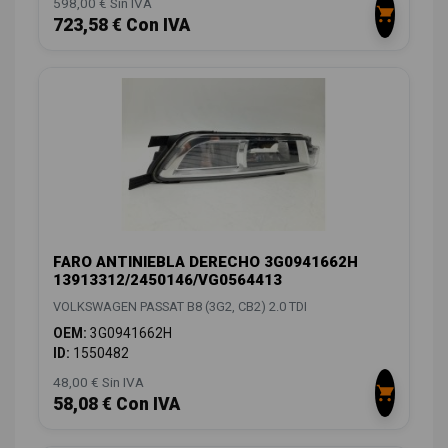
598,00 € Sin IVA
723,58 € Con IVA
FARO ANTINIEBLA DERECHO 3G0941662H
13913312/2450146/VG0564413
VOLKSWAGEN PASSAT B8 (3G2, CB2) 2.0 TDI
OEM:
3G0941662H
ID:
1550482
48,00 € Sin IVA
58,08 € Con IVA