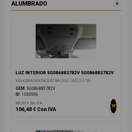
ALUMBRADO
8
LUZ INTERIOR 5G086883782V 5G086883782V
VOLKSWAGEN PASSAT B8 (3G2, CB2) 2.0 TDI
OEM:
5G086883782V
ID:
1550506
88,00 € Sin IVA
106,48 € Con IVA