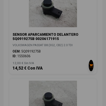
SENSOR APARCAMIENTO DELANTERO
5Q0919275B 00206171915
VOLKSWAGEN PASSAT B8 (3G2, CB2) 2.0 TDI
OEM:
5Q0919275B
ID:
1550606
12,00 € Sin IVA
14,52 € Con IVA