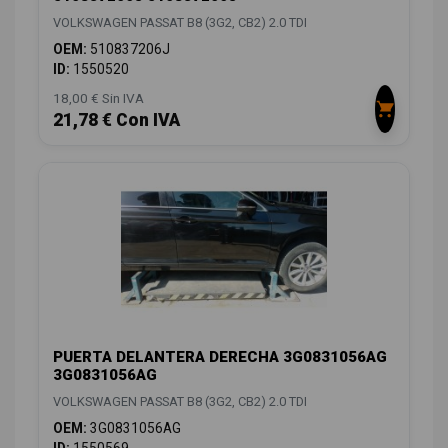
VOLKSWAGEN PASSAT B8 (3G2, CB2) 2.0 TDI
OEM:
510837206J
ID:
1550520
18,00 € Sin IVA
21,78 € Con IVA
PUERTA DELANTERA DERECHA 3G0831056AG
3G0831056AG
VOLKSWAGEN PASSAT B8 (3G2, CB2) 2.0 TDI
OEM:
3G0831056AG
ID:
1550569