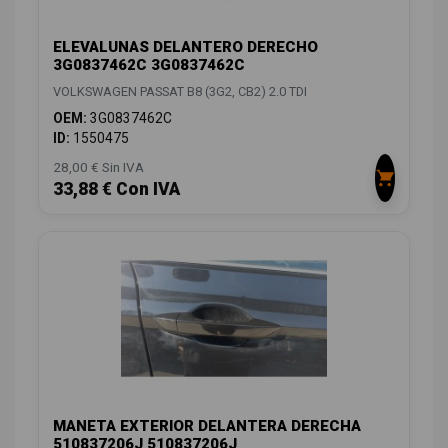
ELEVALUNAS DELANTERO DERECHO
3G0837462C 3G0837462C
VOLKSWAGEN PASSAT B8 (3G2, CB2) 2.0 TDI
OEM:
3G0837462C
ID:
1550475
28,00 € Sin IVA
33,88 € Con IVA
MANETA EXTERIOR DELANTERA DERECHA
510837206J 510837206J