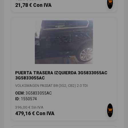
21,78 € Con IVA
PUERTA TRASERA IZQUIERDA 3G5833055AC
3G5833055AC
VOLKSWAGEN PASSAT B8 (3G2, CB2) 2.0 TDI
OEM:
3G5833055AC
ID:
1550574
396,00 € Sin IVA
479,16 € Con IVA