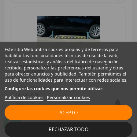
Este sitio Web utiliza cookies propias y de terceros para
habilitar las funcionalidades técnicas de uso de la web,
realizar estadísticas y análisis del tráfico de navegación
ESTRIBOS LATERALES 3G0853858F
recibido, personalizar las preferencias del usuario y otras
3G0853858F
para ofrecer anuncios y publicidad. También permitimos el
uso de funcionalidades para interactuar con redes sociales.
VOLKSWAGEN PASSAT B8 (3G2, CB2) 2.0 TDI
Configure las cookies que nos permite utilizar:
OEM:
3G0853858F
ID:
1550480
Política de cookies
Personalizar cookies
88,00 € Sin IVA
106,48 € Con IVA
ACEPTO
RECHAZAR TODO