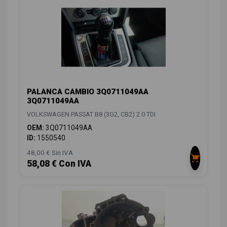
PALANCA CAMBIO 3Q0711049AA
3Q0711049AA
VOLKSWAGEN PASSAT B8 (3G2, CB2) 2.0 TDI
OEM:
3Q0711049AA
ID:
1550540
48,00 € Sin IVA
58,08 € Con IVA