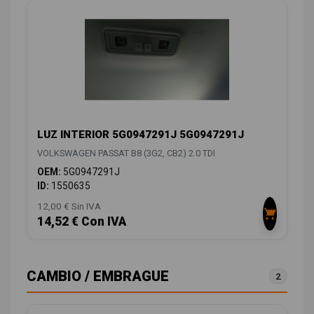
LUZ INTERIOR 5G0947291J 5G0947291J
VOLKSWAGEN PASSAT B8 (3G2, CB2) 2.0 TDI
OEM:
5G0947291J
ID:
1550635
12,00 € Sin IVA
14,52 € Con IVA
CAMBIO / EMBRAGUE
2