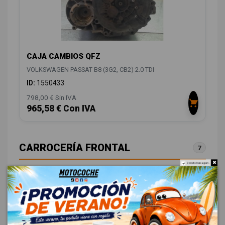
CAJA CAMBIOS QFZ
VOLKSWAGEN PASSAT B8 (3G2, CB2) 2.0 TDI
ID:
1550433
798,00 € Sin IVA
965,58 € Con IVA
CARROCERÍA FRONTAL
7
Do not show again.