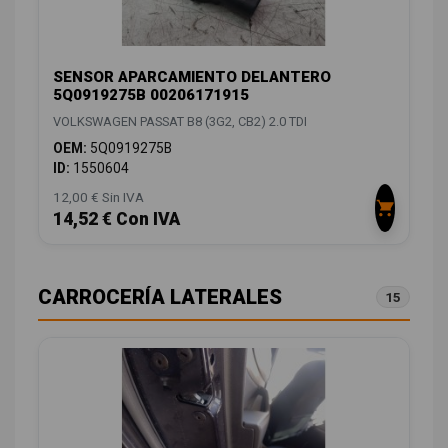
SENSOR APARCAMIENTO DELANTERO
5Q0919275B 00206171915
VOLKSWAGEN PASSAT B8 (3G2, CB2) 2.0 TDI
OEM:
5Q0919275B
ID:
1550604
12,00 € Sin IVA
14,52 € Con IVA
CARROCERÍA LATERALES
15