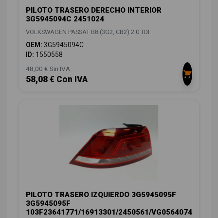
PILOTO TRASERO DERECHO INTERIOR
3G5945094C 2451024
VOLKSWAGEN PASSAT B8 (3G2, CB2) 2.0 TDI
OEM:
3G5945094C
ID:
1550558
48,00 € Sin IVA
58,08 € Con IVA
PILOTO TRASERO IZQUIERDO 3G5945095F
3G5945095F
103F23641771/16913301/2450561/VG0564074