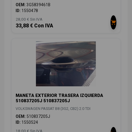
OEM:
3G5839461B
ID:
1550478
28,00 € Sin IVA
33,88 € Con IVA
MANETA EXTERIOR TRASERA IZQUIERDA
510837205J 510837205J
VOLKSWAGEN PASSAT B8 (3G2, CB2) 2.0 TDI
OEM:
510837205J
ID:
1550524
18,00 € Sin IVA