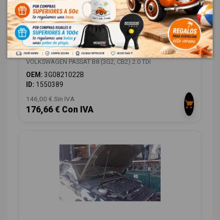
ALETA DELANTERA DERECHA 3G0821022B
3G0821022B VG0563033
VOLKSWAGEN PASSAT B8 (3G2, CB2) 2.0 TDI
OEM:
3G0821022B
ID:
1550389
146,00 € Sin IVA
176,66 € Con IVA