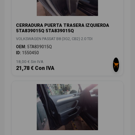
CERRADURA PUERTA TRASERA IZQUIERDA
5TA839015Q 5TA839015Q
VOLKSWAGEN PASSAT B8 (3G2, CB2) 2.0 TDI
OEM:
5TA839015Q
ID:
1550450
18,00 € Sin IVA
21,78 € Con IVA