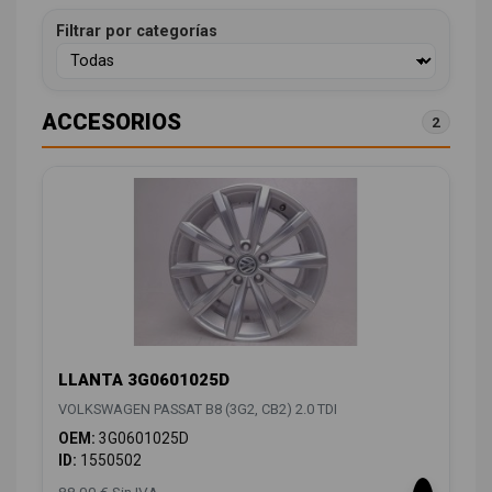
Filtrar por categorías
ACCESORIOS
2
LLANTA 3G0601025D
VOLKSWAGEN PASSAT B8 (3G2, CB2) 2.0 TDI
OEM:
3G0601025D
ID:
1550502
88,00 € Sin IVA