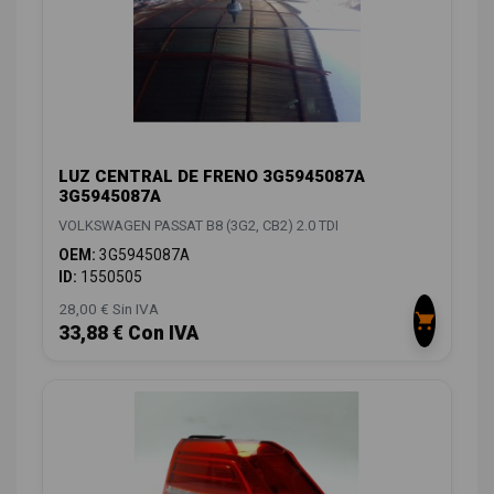
LUZ CENTRAL DE FRENO 3G5945087A
3G5945087A
VOLKSWAGEN PASSAT B8 (3G2, CB2) 2.0 TDI
OEM:
3G5945087A
ID:
1550505
28,00 € Sin IVA
33,88 € Con IVA