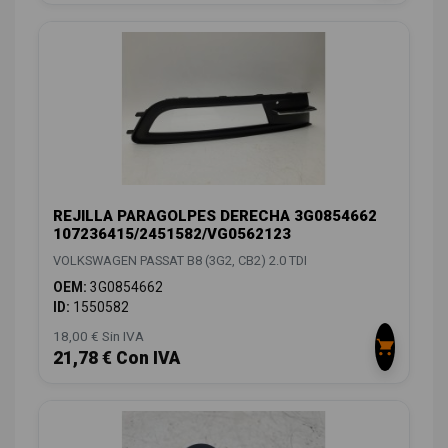
REJILLA PARAGOLPES DERECHA 3G0854662
107236415/2451582/VG0562123
VOLKSWAGEN PASSAT B8 (3G2, CB2) 2.0 TDI
OEM:
3G0854662
ID:
1550582
18,00 € Sin IVA
21,78 € Con IVA