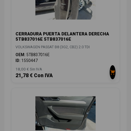
CERRADURA PUERTA DELANTERA DERECHA
5TB837016E 5TB837016E
VOLKSWAGEN PASSAT B8 (3G2, CB2) 2.0 TDI
OEM:
5TB837016E
ID:
1550447
18,00 € Sin IVA
21,78 € Con IVA