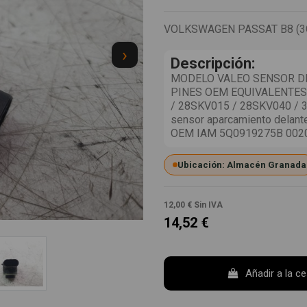
VOLKSWAGEN PASSAT B8 (3G2
›
Descripción:
MODELO VALEO SENSOR D
PINES OEM EQUIVALENTES 
/ 28SKV015 / 28SKV040 / 
sensor aparcamiento delante
OEM IAM 5Q0919275B 002
Ubicación: Almacén Granada
12,00 €
Sin IVA
14,52 €
Añadir a la c