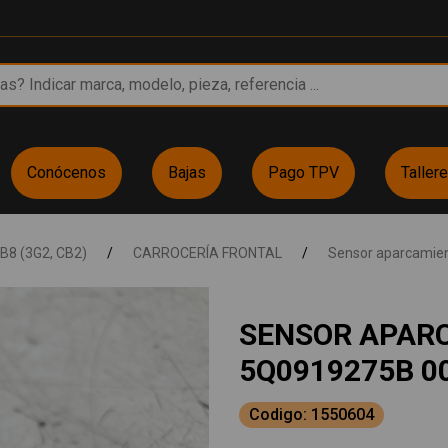
Conócenos
Bajas
Pago TPV
Taller
B8 (3G2, CB2)
/
CARROCERÍA FRONTAL
/
Sensor aparcamien
SENSOR APAR
5Q0919275B 0
Codigo: 1550604