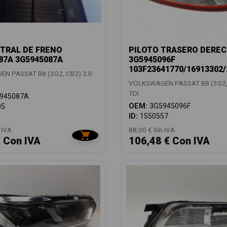
TRAL DE FRENO
PILOTO TRASERO DERE
87A 3G5945087A
3G5945096F
103F23641770/16913302
N PASSAT B8 (3G2, CB2) 2.0
VOLKSWAGEN PASSAT B8 (3G2, 
TDI
945087A
OEM:
3G5945096F
05
ID:
1550557
 IVA
88,00 € Sin IVA
€ Con IVA
106,48 € Con IVA