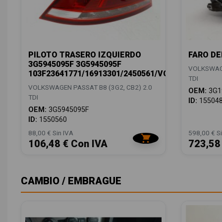
PILOTO TRASERO IZQUIERDO
FARO DE
3G5945095F 3G5945095F
VOLKSWAGE
103F23641771/16913301/2450561/VG0564074
TDI
VOLKSWAGEN PASSAT B8 (3G2, CB2) 2.0
OEM:
3G1
TDI
ID:
15504
OEM:
3G5945095F
ID:
1550560
88,00 € Sin IVA
598,00 € Si
106,48 € Con IVA
723,58
CAMBIO / EMBRAGUE