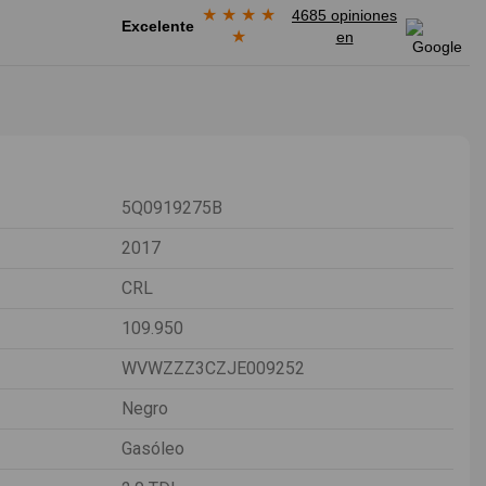
★
★
★
★
4685 opiniones
Excelente
★
en
5Q0919275B
2017
CRL
109.950
WVWZZZ3CZJE009252
Negro
Gasóleo