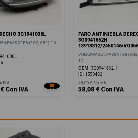
RECHO 3G1941036L
FARO ANTINIEBLA DERE
3G0941662H
N PASSAT B8 (3G2, CB2) 2.0
13913312/2450146/VG05
VOLKSWAGEN PASSAT B8 (3G2, 
941036L
TDI
86
OEM:
3G0941662H
ID:
1550482
n IVA
48,00 € Sin IVA
 € Con IVA
58,08 € Con IVA