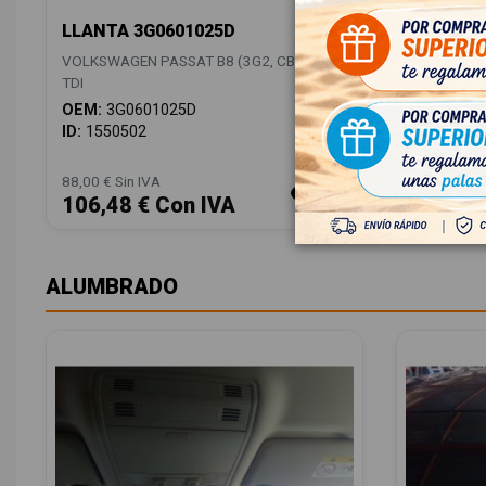
LLANTA 3G0601025D
ANTENA
5Q00355
VOLKSWAGEN PASSAT B8 (3G2, CB2) 2.0
VOLKSWAGE
TDI
TDI
OEM:
3G0601025D
OEM:
5Q0
ID:
1550502
ID:
15504
88,00 € Sin IVA
28,00 € Sin
106,48 € Con IVA
33,88 
ALUMBRADO