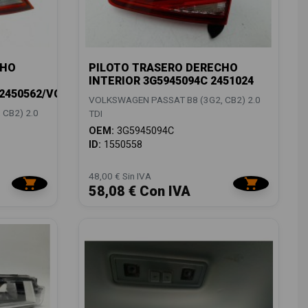
CHO
PILOTO TRASERO DERECHO
INTERIOR 3G5945094C 2451024
/2450562/VG0564073
VOLKSWAGEN PASSAT B8 (3G2, CB2) 2.0
CB2) 2.0
TDI
OEM:
3G5945094C
ID:
1550558
48,00 € Sin IVA
58,08 € Con IVA