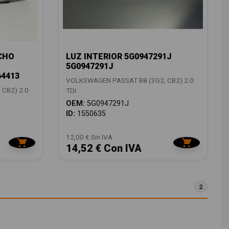
CHO
LUZ INTERIOR 5G0947291J
5G0947291J
64413
VOLKSWAGEN PASSAT B8 (3G2, CB2) 2.0
CB2) 2.0
TDI
OEM:
5G0947291J
ID:
1550635
12,00 € Sin IVA
14,52 € Con IVA
2