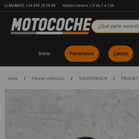
LLÁMANOS: +34 958 28 58 88
Horario verano: L-V de 7 a 15h
Inicio
Recambios
Campa
Inicio
/
Piezas vehículos
/
VOLKSWAGEN
/
PASSAT 