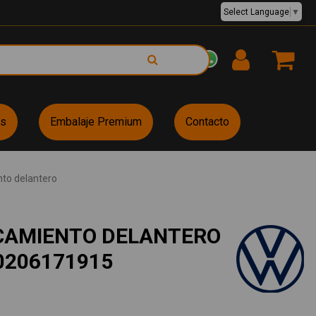
Select Language
▼
EUR €
es
Embalaje Premium
Contacto
to delantero
CAMIENTO DELANTERO
0206171915