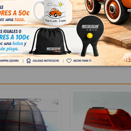
 5Q0035507N
07N
N PASSAT B8 (3G2, CB2) 2.0
035507N
04
 IVA
€ Con IVA