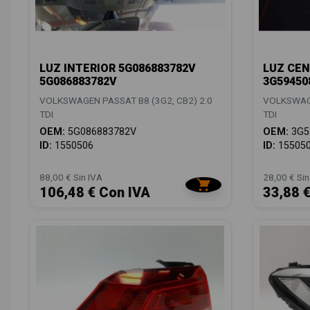
LUZ INTERIOR 5G086883782V
LUZ CEN
5G086883782V
3G59450
VOLKSWAGEN PASSAT B8 (3G2, CB2) 2.0
VOLKSWAGE
TDI
TDI
OEM:
5G086883782V
OEM:
3G5
ID:
1550506
ID:
15505
88,00 € Sin IVA
28,00 € Sin
106,48 € Con IVA
33,88 