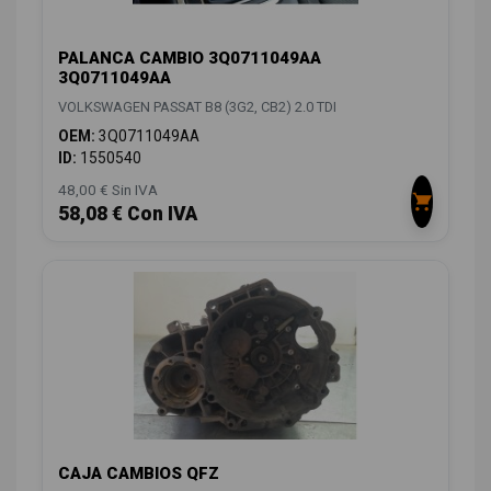
PALANCA CAMBIO 3Q0711049AA
3Q0711049AA
VOLKSWAGEN PASSAT B8 (3G2, CB2) 2.0 TDI
OEM:
3Q0711049AA
ID:
1550540
48,00 € Sin IVA
58,08 € Con IVA
CAJA CAMBIOS QFZ