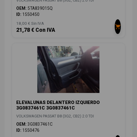
VOLKSWAGEN PASSAT B8 (3G2, CB2) 2.0 TDI
OEM:
5TA839015Q
ID:
1550450
18,00 € Sin IVA
21,78 € Con IVA
ELEVALUNAS DELANTERO IZQUIERDO
3G0837461C 3G0837461C
VOLKSWAGEN PASSAT B8 (3G2, CB2) 2.0 TDI
OEM:
3G0837461C
ID:
1550476