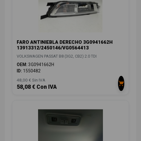
FARO ANTINIEBLA DERECHO 3G0941662H
13913312/2450146/VG0564413
VOLKSWAGEN PASSAT B8 (3G2, CB2) 2.0 TDI
OEM:
3G0941662H
ID:
1550482
48,00 € Sin IVA
58,08 € Con IVA