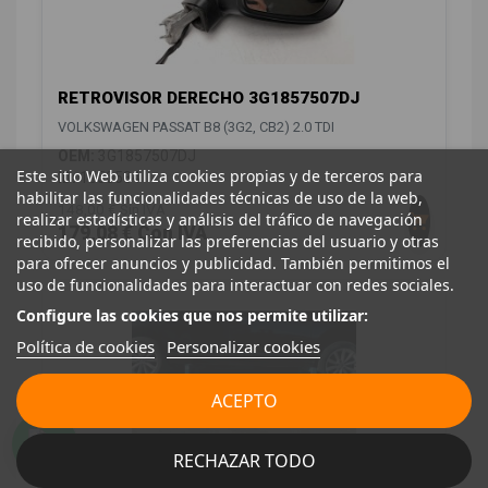
RETROVISOR DERECHO 3G1857507DJ
VOLKSWAGEN PASSAT B8 (3G2, CB2) 2.0 TDI
OEM:
3G1857507DJ
Este sitio Web utiliza cookies propias y de terceros para
ID:
1550584
habilitar las funcionalidades técnicas de uso de la web,
148,00 € Sin IVA
realizar estadísticas y análisis del tráfico de navegación
179,08 € Con IVA
recibido, personalizar las preferencias del usuario y otras
para ofrecer anuncios y publicidad. También permitimos el
uso de funcionalidades para interactuar con redes sociales.
Configure las cookies que nos permite utilizar:
Política de cookies
Personalizar cookies
ACEPTO
RECHAZAR TODO