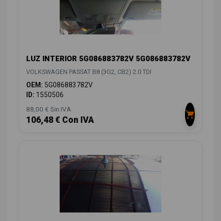
LUZ INTERIOR 5G086883782V 5G086883782V
VOLKSWAGEN PASSAT B8 (3G2, CB2) 2.0 TDI
OEM:
5G086883782V
ID:
1550506
88,00 € Sin IVA
106,48 € Con IVA