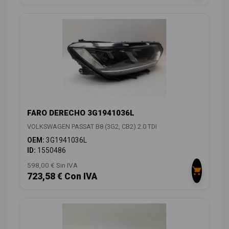
FARO DERECHO 3G1941036L
VOLKSWAGEN PASSAT B8 (3G2, CB2) 2.0 TDI
OEM:
3G1941036L
ID:
1550486
598,00 € Sin IVA
723,58 € Con IVA