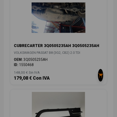
CUBRECARTER 3Q0505235AH 3Q0505235AH
VOLKSWAGEN PASSAT B8 (3G2, CB2) 2.0 TDI
OEM:
3Q0505235AH
ID:
1550468
148,00 € Sin IVA
179,08 € Con IVA