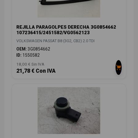
REJILLA PARAGOLPES DERECHA 3G0854662
107236415/2451582/VG0562123
VOLKSWAGEN PASSAT B8 (3G2, CB2) 2.0 TDI
OEM:
3G0854662
ID:
1550582
18,00 € Sin IVA
21,78 € Con IVA