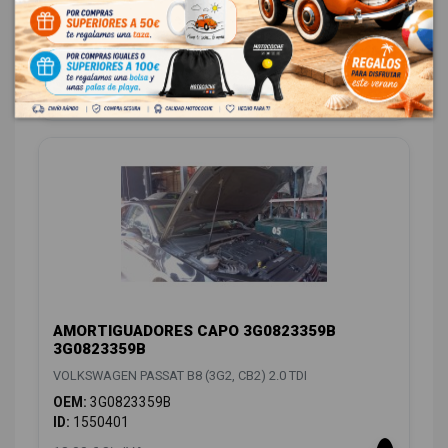
OEM:
3G0821022B
ID:
1550389
146,00 € Sin IVA
176,66 € Con IVA
AMORTIGUADORES CAPO 3G0823359B
3G0823359B
VOLKSWAGEN PASSAT B8 (3G2, CB2) 2.0 TDI
OEM:
3G0823359B
ID:
1550401