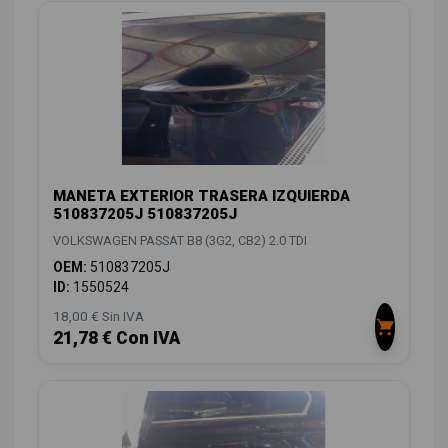
MANETA EXTERIOR TRASERA IZQUIERDA
510837205J 510837205J
VOLKSWAGEN PASSAT B8 (3G2, CB2) 2.0 TDI
OEM:
510837205J
ID:
1550524
18,00 € Sin IVA
21,78 € Con IVA