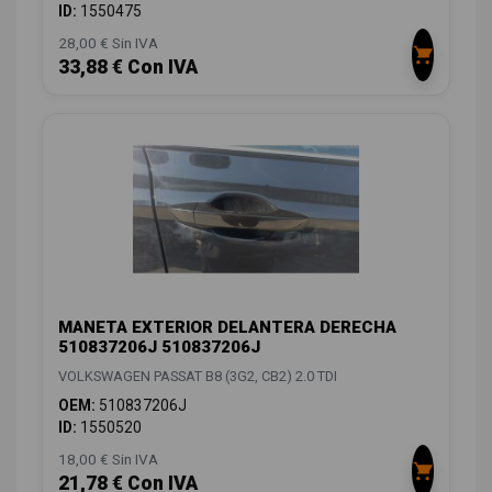
ID:
1550475
28,00 € Sin IVA
33,88 € Con IVA
MANETA EXTERIOR DELANTERA DERECHA
510837206J 510837206J
VOLKSWAGEN PASSAT B8 (3G2, CB2) 2.0 TDI
OEM:
510837206J
ID:
1550520
18,00 € Sin IVA
21,78 € Con IVA