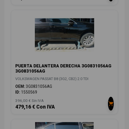
PUERTA DELANTERA DERECHA 3G0831056AG
3G0831056AG
VOLKSWAGEN PASSAT B8 (3G2, CB2) 2.0 TDI
OEM:
3G0831056AG
ID:
1550569
396,00 € Sin IVA
479,16 € Con IVA