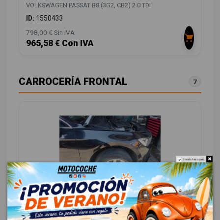
VOLKSWAGEN PASSAT B8 (3G2, CB2) 2.0 TDI
ID:
1550433
798,00 € Sin IVA
965,58 € Con IVA
CARROCERÍA FRONTAL
7
Do not show again.
ALETA DELANTERA DERECHA 3G0821022B
3G0821022B VG0563033
VOLKSWAGEN PASSAT B8 (3G2, CB2) 2.0 TDI