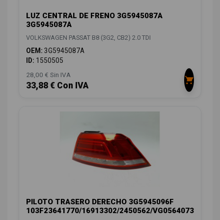
LUZ CENTRAL DE FRENO 3G5945087A
3G5945087A
VOLKSWAGEN PASSAT B8 (3G2, CB2) 2.0 TDI
OEM:
3G5945087A
ID:
1550505
28,00 € Sin IVA
33,88 € Con IVA
PILOTO TRASERO DERECHO 3G5945096F
103F23641770/16913302/2450562/VG0564073