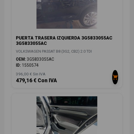
PUERTA TRASERA IZQUIERDA 3G5833055AC
3G5833055AC
VOLKSWAGEN PASSAT B8 (3G2, CB2) 2.0 TDI
OEM:
3G5833055AC
ID:
1550574
396,00 € Sin IVA
479,16 € Con IVA