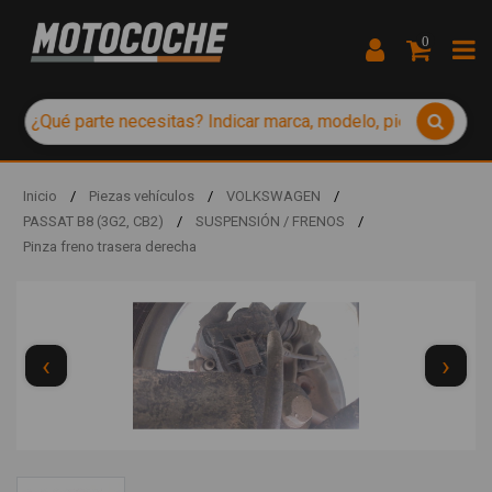
0
Inicio
/
Piezas vehículos
/
VOLKSWAGEN
/
PASSAT B8 (3G2, CB2)
/
SUSPENSIÓN / FRENOS
/
Pinza freno trasera derecha
‹
›