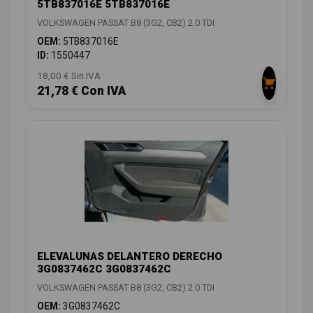
5TB837016E 5TB837016E
VOLKSWAGEN PASSAT B8 (3G2, CB2) 2.0 TDI
OEM:
5TB837016E
ID:
1550447
18,00 € Sin IVA
21,78 € Con IVA
ELEVALUNAS DELANTERO DERECHO
3G0837462C 3G0837462C
VOLKSWAGEN PASSAT B8 (3G2, CB2) 2.0 TDI
OEM:
3G0837462C