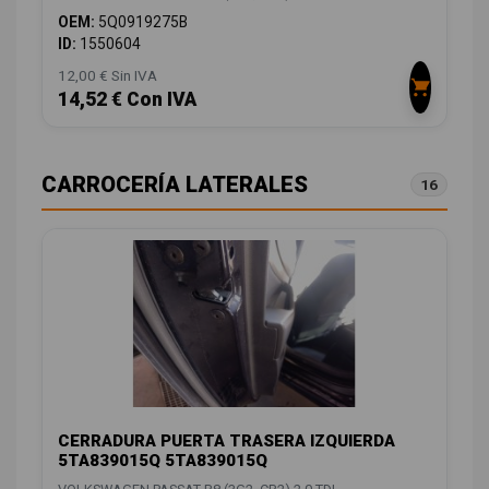
OEM:
5Q0919275B
ID:
1550604
12,00 € Sin IVA
14,52 € Con IVA
CARROCERÍA LATERALES
16
CERRADURA PUERTA TRASERA IZQUIERDA
5TA839015Q 5TA839015Q