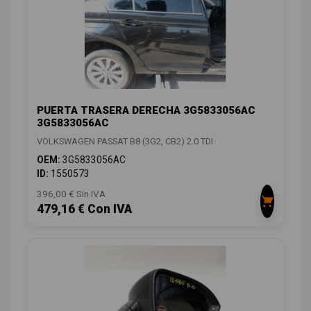
PUERTA TRASERA DERECHA 3G5833056AC
3G5833056AC
VOLKSWAGEN PASSAT B8 (3G2, CB2) 2.0 TDI
OEM:
3G5833056AC
ID:
1550573
396,00 € Sin IVA
479,16 € Con IVA