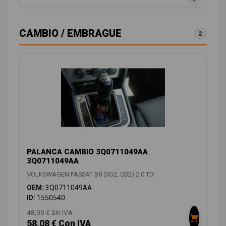
CAMBIO / EMBRAGUE
2
PALANCA CAMBIO 3Q0711049AA
3Q0711049AA
VOLKSWAGEN PASSAT B8 (3G2, CB2) 2.0 TDI
OEM:
3Q0711049AA
ID:
1550540
48,00 € Sin IVA
58,08 € Con IVA