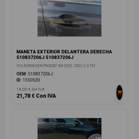
MANETA EXTERIOR DELANTERA DERECHA
510837206J 510837206J
VOLKSWAGEN PASSAT B8 (3G2, CB2) 2.0 TDI
OEM:
510837206J
ID:
1550520
18,00 € Sin IVA
21,78 € Con IVA