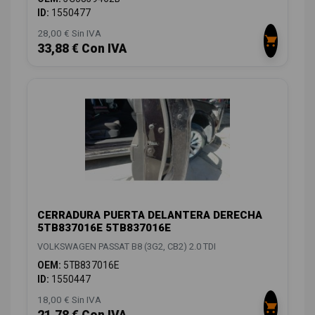
ID:
1550477
28,00 € Sin IVA
33,88 € Con IVA
CERRADURA PUERTA DELANTERA DERECHA
5TB837016E 5TB837016E
VOLKSWAGEN PASSAT B8 (3G2, CB2) 2.0 TDI
OEM:
5TB837016E
ID:
1550447
18,00 € Sin IVA
21,78 € Con IVA