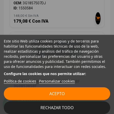
OEM:
3G1857507DJ
ID:
1550584
148,00 € Sin IVA
179,08 € Con IVA
Este sitio Web utiliza cookies propias y de terceros para
habilitar las funcionalidades técnicas de uso de la web,
realizar estadísticas y análisis del tráfico de navegación
recibido, personalizar las preferencias del usuario y otras
para ofrecer anuncios y publicidad. También permitimos el
uso de funcionalidades para interactuar con redes sociales.
Configure las cookies que nos permite utilizar:
Política de cookies
Personalizar cookies
ESTRIBOS LATERALES 3G0853858F
3G0853858F
ACEPTO
VOLKSWAGEN PASSAT B8 (3G2, CB2) 2.0 TDI
OEM:
3G0853858F
ID:
1550480
RECHAZAR TODO
88,00 € Sin IVA