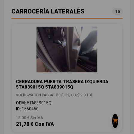
CARROCERÍA LATERALES
16
CERRADURA PUERTA TRASERA IZQUIERDA
5TA839015Q 5TA839015Q
VOLKSWAGEN PASSAT B8 (3G2, CB2) 2.0 TDI
OEM:
5TA839015Q
ID:
1550450
18,00 € Sin IVA
21,78 € Con IVA