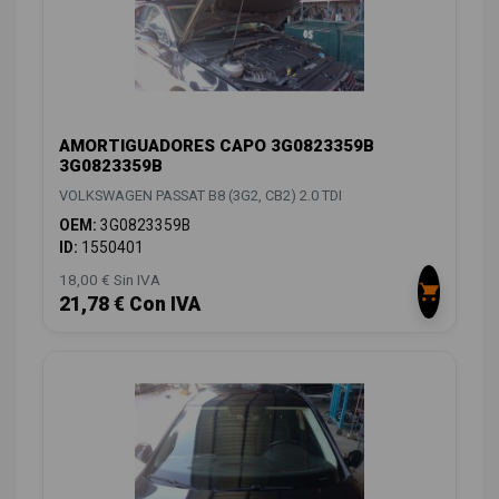
AMORTIGUADORES CAPO 3G0823359B
3G0823359B
VOLKSWAGEN PASSAT B8 (3G2, CB2) 2.0 TDI
OEM:
3G0823359B
ID:
1550401
18,00 € Sin IVA
21,78 € Con IVA