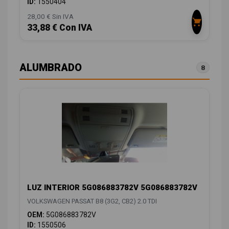
ID:
1550404
28,00 € Sin IVA
33,88 € Con IVA
ALUMBRADO
8
LUZ INTERIOR 5G086883782V 5G086883782V
VOLKSWAGEN PASSAT B8 (3G2, CB2) 2.0 TDI
OEM:
5G086883782V
ID:
1550506