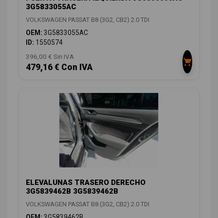
3G5833055AC
VOLKSWAGEN PASSAT B8 (3G2, CB2) 2.0 TDI
OEM:
3G5833055AC
ID:
1550574
396,00 € Sin IVA
479,16 € Con IVA
ELEVALUNAS TRASERO DERECHO
3G5839462B 3G5839462B
VOLKSWAGEN PASSAT B8 (3G2, CB2) 2.0 TDI
OEM:
3G5839462B