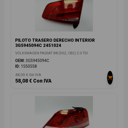
PILOTO TRASERO DERECHO INTERIOR
3G5945094C 2451024
VOLKSWAGEN PASSAT B8 (3G2, CB2) 2.0 TDI
OEM:
3G5945094C
ID:
1550558
48,00 € Sin IVA
58,08 € Con IVA