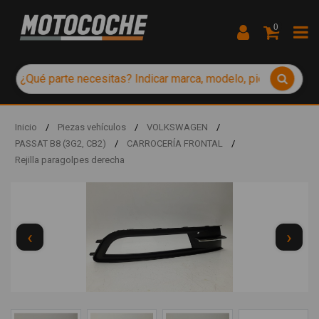
0
Inicio
/
Piezas vehículos
/
VOLKSWAGEN
/
PASSAT B8 (3G2, CB2)
/
CARROCERÍA FRONTAL
/
Rejilla paragolpes derecha
‹
›