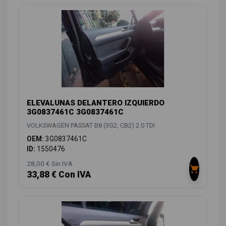
ELEVALUNAS DELANTERO IZQUIERDO
3G0837461C 3G0837461C
VOLKSWAGEN PASSAT B8 (3G2, CB2) 2.0 TDI
OEM:
3G0837461C
ID:
1550476
28,00 € Sin IVA
33,88 € Con IVA