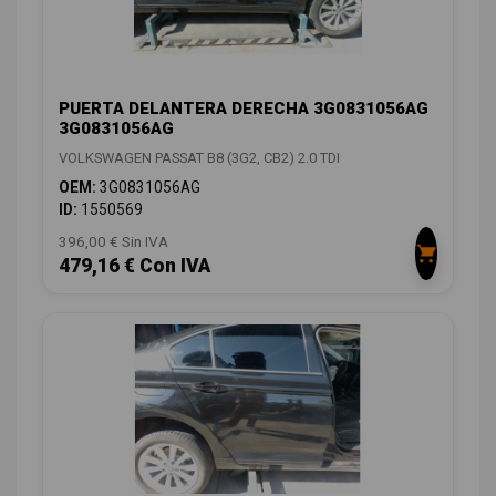
PUERTA DELANTERA DERECHA 3G0831056AG
3G0831056AG
VOLKSWAGEN PASSAT B8 (3G2, CB2) 2.0 TDI
OEM:
3G0831056AG
ID:
1550569
396,00 € Sin IVA
479,16 € Con IVA