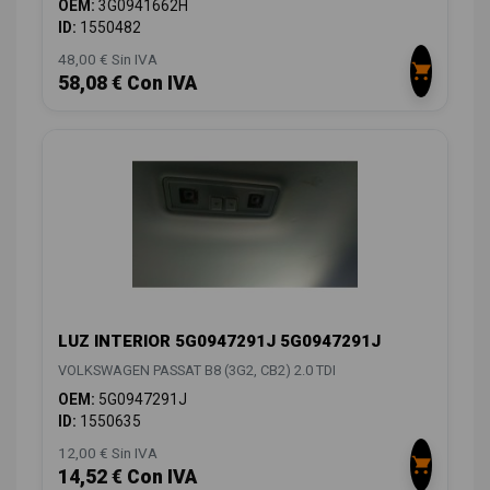
OEM:
3G0941662H
ID:
1550482
48,00 € Sin IVA
58,08 € Con IVA
LUZ INTERIOR 5G0947291J 5G0947291J
VOLKSWAGEN PASSAT B8 (3G2, CB2) 2.0 TDI
OEM:
5G0947291J
ID:
1550635
12,00 € Sin IVA
14,52 € Con IVA