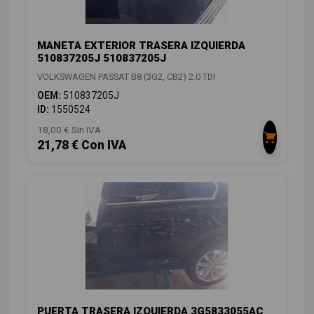
MANETA EXTERIOR TRASERA IZQUIERDA
510837205J 510837205J
VOLKSWAGEN PASSAT B8 (3G2, CB2) 2.0 TDI
OEM:
510837205J
ID:
1550524
18,00 € Sin IVA
21,78 € Con IVA
PUERTA TRASERA IZQUIERDA 3G5833055AC