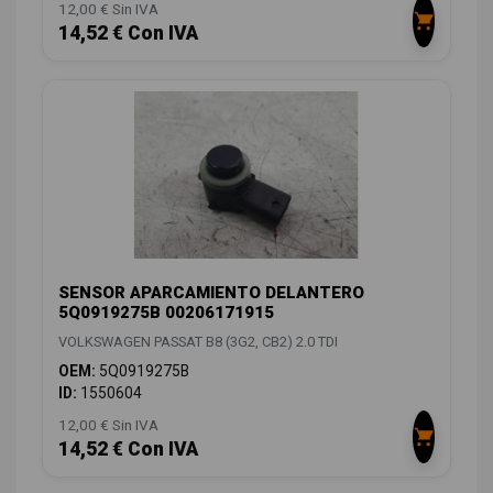
12,00 € Sin IVA
14,52 € Con IVA
SENSOR APARCAMIENTO DELANTERO
5Q0919275B 00206171915
VOLKSWAGEN PASSAT B8 (3G2, CB2) 2.0 TDI
OEM:
5Q0919275B
ID:
1550604
12,00 € Sin IVA
14,52 € Con IVA