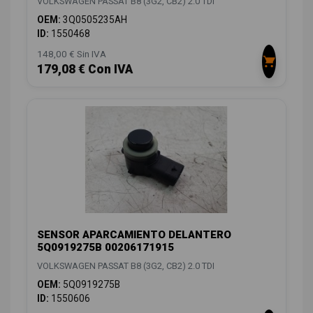
VOLKSWAGEN PASSAT B8 (3G2, CB2) 2.0 TDI
OEM:
3Q0505235AH
ID:
1550468
148,00 € Sin IVA
179,08 € Con IVA
SENSOR APARCAMIENTO DELANTERO
5Q0919275B 00206171915
VOLKSWAGEN PASSAT B8 (3G2, CB2) 2.0 TDI
OEM:
5Q0919275B
ID:
1550606