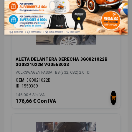
ALETA DELANTERA DERECHA 3G0821022B
3G0821022B VG0563033
VOLKSWAGEN PASSAT B8 (3G2, CB2) 2.0 TDI
OEM:
3G0821022B
ID:
1550389
146,00 € Sin IVA
176,66 € Con IVA