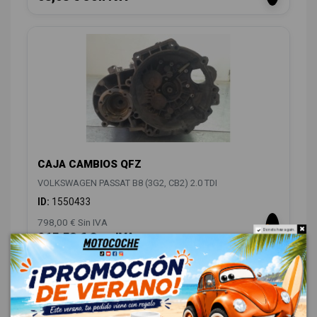
CAJA CAMBIOS QFZ
VOLKSWAGEN PASSAT B8 (3G2, CB2) 2.0 TDI
ID:
1550433
798,00 € Sin IVA
Do not show again.
965,58 € Con IVA
CARROCERÍA FRONTAL
6