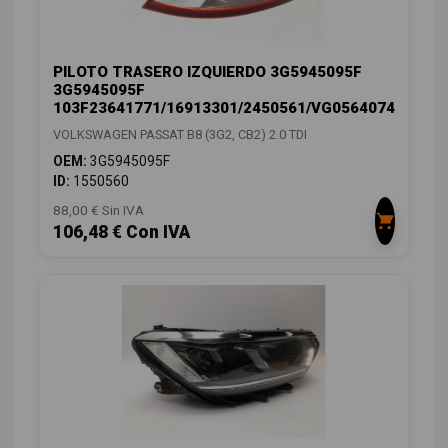
PILOTO TRASERO IZQUIERDO 3G5945095F
3G5945095F
103F23641771/16913301/2450561/VG0564074
VOLKSWAGEN PASSAT B8 (3G2, CB2) 2.0 TDI
OEM:
3G5945095F
ID:
1550560
88,00 € Sin IVA
106,48 € Con IVA