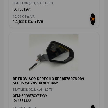
SEAT LEON (KL1, KLG) 1.0 TSI
ID:
1551261
12,00 € Sin IVA
14,52 € Con IVA
RETROVISOR DERECHO 5FB857507N9B9
5FB857507N9B9 9020462
SEAT LEON (KL1, KLG) 1.0 TSI
OEM:
5FB857507N9B9
ID:
1551322
148,00 € Sin IVA