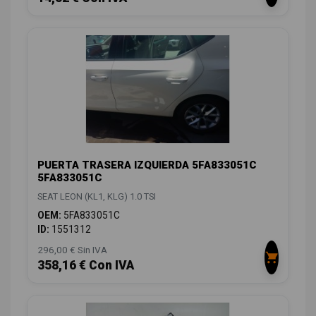
PUERTA TRASERA IZQUIERDA 5FA833051C
5FA833051C
SEAT LEON (KL1, KLG) 1.0 TSI
OEM:
5FA833051C
ID:
1551312
296,00 € Sin IVA
358,16 € Con IVA