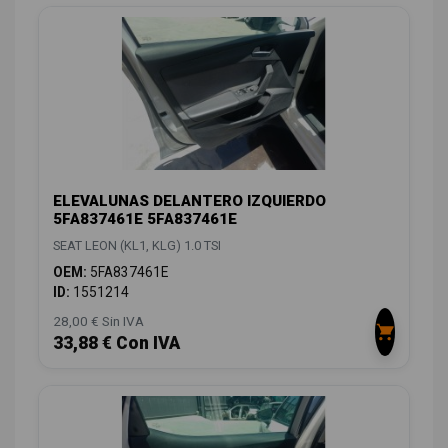
ELEVALUNAS DELANTERO IZQUIERDO
5FA837461E 5FA837461E
SEAT LEON (KL1, KLG) 1.0 TSI
OEM:
5FA837461E
ID:
1551214
28,00 € Sin IVA
33,88 € Con IVA