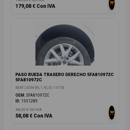
179,08 € Con IVA
PASO RUEDA TRASERO DERECHO 5FA810972C
5FA810972C
SEAT LEON (KL1, KLG) 1.0 TSI
OEM:
5FA810972C
ID:
1551289
48,00 € Sin IVA
58,08 € Con IVA