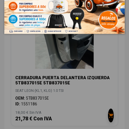
CARROCERÍA LATERALES
16
CERRADURA PUERTA DELANTERA IZQUIERDA
5TB837015E 5TB837015E
SEAT LEON (KL1, KLG) 1.0 TSI
OEM:
5TB837015E
ID:
1551186
18,00 € Sin IVA
21,78 € Con IVA