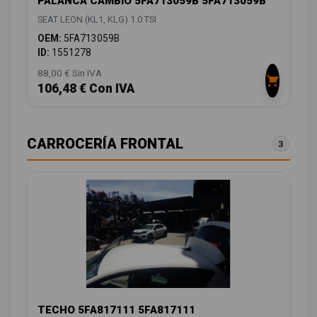
PALANCA CAMBIO 5FA713059B 5FA713059B
SEAT LEON (KL1, KLG) 1.0 TSI
OEM:
5FA713059B
ID:
1551278
88,00 € Sin IVA
106,48 € Con IVA
CARROCERÍA FRONTAL
3
TECHO 5FA817111 5FA817111