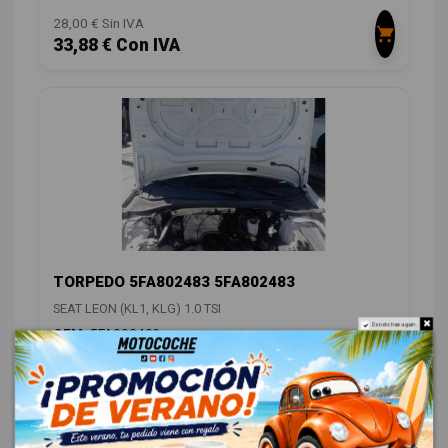
28,00 € Sin IVA
33,88 € Con IVA
TORPEDO 5FA802483 5FA802483
SEAT LEON (KL1, KLG) 1.0 TSI
Do not show again.
OEM:
5FA802483
ID:
1551336
36,00 € Sin IVA
43,56 € Con IVA