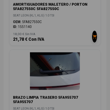
AMORTIGUADORES MALETERO / PORTON
5FA827550C 5FA827550C
SEAT LEON (KL1, KLG) 1.0 TSI
OEM:
5FA827550C
ID:
1551140
18,00 € Sin IVA
21,78 € Con IVA
BRAZO LIMPIA TRASERO 5FA955707
5FA955707
SEAT LEON (KL1, KLG) 1.0 TSI