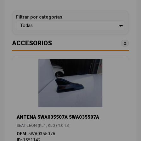
Filtrar por categorías
ACCESORIOS
2
ANTENA 5WA035507A 5WA035507A
SEAT LEON (KL1, KLG) 1.0 TSI
OEM:
5WA035507A
ID:
1551142