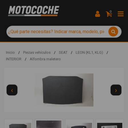
0
Inicio
/
Piezas vehículos
/
SEAT
/
LEON (KL1, KLG)
/
INTERIOR
/
Alfombra maletero
‹
›