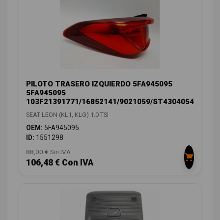
PILOTO TRASERO IZQUIERDO 5FA945095
5FA945095
103F21391771/16852141/9021059/ST4304054
SEAT LEON (KL1, KLG) 1.0 TSI
OEM:
5FA945095
ID:
1551298
88,00 € Sin IVA
106,48 € Con IVA