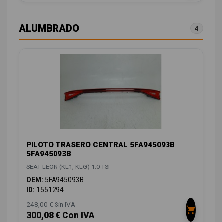
ALUMBRADO
4
PILOTO TRASERO CENTRAL 5FA945093B
5FA945093B
SEAT LEON (KL1, KLG) 1.0 TSI
OEM:
5FA945093B
ID:
1551294
248,00 € Sin IVA
300,08 € Con IVA