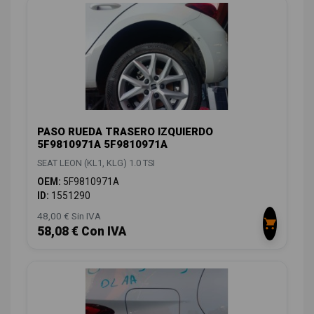
PASO RUEDA TRASERO IZQUIERDO
5F9810971A 5F9810971A
SEAT LEON (KL1, KLG) 1.0 TSI
OEM:
5F9810971A
ID:
1551290
48,00 € Sin IVA
58,08 € Con IVA