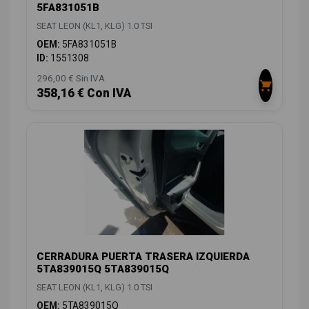
5FA831051B
SEAT LEON (KL1, KLG) 1.0 TSI
OEM:
5FA831051B
ID:
1551308
296,00 € Sin IVA
358,16 € Con IVA
CERRADURA PUERTA TRASERA IZQUIERDA
5TA839015Q 5TA839015Q
SEAT LEON (KL1, KLG) 1.0 TSI
OEM:
5TA839015Q