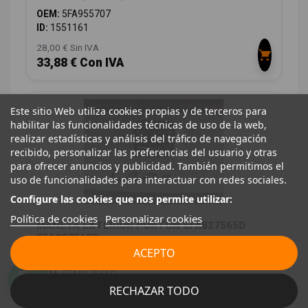
OEM:
5FA955707
ID:
1551161
28,00 € Sin IVA
33,88 € Con IVA
Este sitio Web utiliza cookies propias y de terceros para
habilitar las funcionalidades técnicas de uso de la web,
realizar estadísticas y análisis del tráfico de navegación
recibido, personalizar las preferencias del usuario y otras
para ofrecer anuncios y publicidad. También permitimos el
uso de funcionalidades para interactuar con redes sociales.
Configure las cookies que nos permite utilizar:
Política de cookies
Personalizar cookies
MANETA EXTERIOR PORTON 5FA827565D
5FA827565D
ACEPTO
SEAT LEON (KL1, KLG) 1.0 TSI
OEM:
5FA827565D
ID:
1551260
RECHAZAR TODO
28,00 € Sin IVA