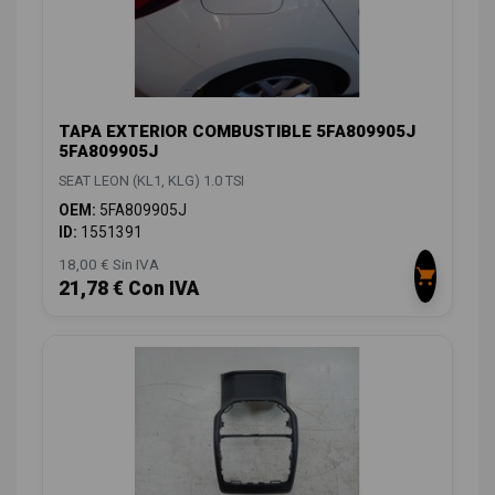
TAPA EXTERIOR COMBUSTIBLE 5FA809905J
5FA809905J
SEAT LEON (KL1, KLG) 1.0 TSI
OEM:
5FA809905J
ID:
1551391
18,00 € Sin IVA
21,78 € Con IVA