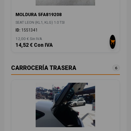
MOLDURA 5FA819208
SEAT LEON (KL1, KLG) 1.0 TSI
ID:
1551341
12,00 € Sin IVA
14,52 € Con IVA
CARROCERÍA TRASERA
6